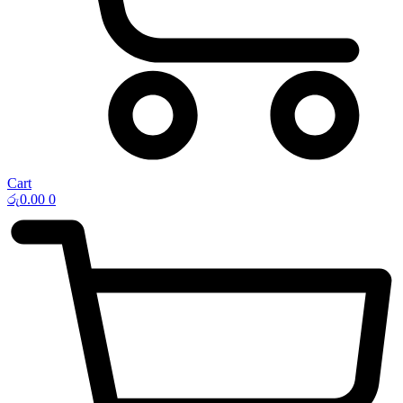
Cart
රු
0.00
0