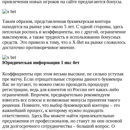
привлечения новых игроков на сайте предлагаются бонусы.
Таким образом, представленная букмекерская контора
находится на рынке уже около 5 лет. С одной стороны, здесь
неплохая роспись и коэффициенты, но с другой, ограничение
максимумов, а также трудность в использовании бонусных
средств. Это привело к тому, что о X-Bet на рынке сложилось
достаточно противоречивое мнение.
Юридическая информация 1 икс бет
Коэффициенты при этом весьма высокие, не сильно уступая
пре матчу. Если отрицательные стороны данного букмекера
Вас не пугают, то можно смело проходить процедуру
регистрации, ведь для клиентов из России нет каких-либо
ограничений. Впрочем, предварительно рекомендуем
взвесить все плюсы и возможные минусы принятия такого
решения. Помните, что выбор букмекерской конторы – это
важнейший процесс, к которому нужно подходить
ответственно. Здесь Вы можете найти привлекательные
предложения от профессионалов, но станут ли они основой
для долгосрочного сотрудничества – большой вопрос. О