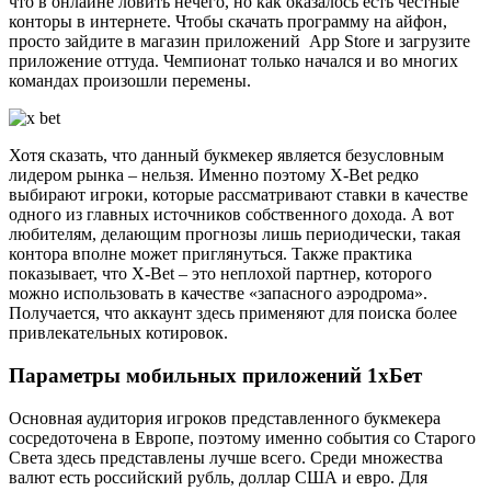
что в онлайне ловить нечего, но как оказалось есть честные
конторы в интернете. Чтобы скачать программу на айфон,
просто зайдите в магазин приложений App Store и загрузите
приложение оттуда. Чемпионат только начался и во многих
командах произошли перемены.
Хотя сказать, что данный букмекер является безусловным
лидером рынка – нельзя. Именно поэтому X-Bet редко
выбирают игроки, которые рассматривают ставки в качестве
одного из главных источников собственного дохода. А вот
любителям, делающим прогнозы лишь периодически, такая
контора вполне может приглянуться. Также практика
показывает, что X-Bet – это неплохой партнер, которого
можно использовать в качестве «запасного аэродрома».
Получается, что аккаунт здесь применяют для поиска более
привлекательных котировок.
Параметры мобильных приложений 1хБет
Основная аудитория игроков представленного букмекера
сосредоточена в Европе, поэтому именно события со Старого
Света здесь представлены лучше всего. Среди множества
валют есть российский рубль, доллар США и евро. Для