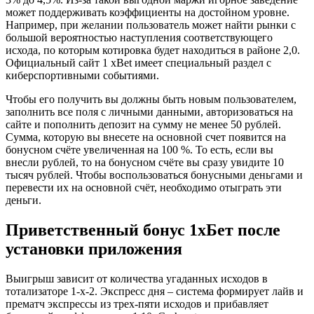
может поддерживать коэффициенты на достойном уровне.
Например, при желании пользователь может найти рынки с
большой вероятностью наступления соответствующего
исхода, по которым котировка будет находиться в районе 2,0.
Официальный сайт 1 xBet имеет специальный раздел с
киберспортивными событиями.
Чтобы его получить вы должны быть новым пользователем,
заполнить все поля с личными данными, авторизоваться на
сайте и пополнить депозит на сумму не менее 50 рублей.
Сумма, которую вы внесете на основной счет появится на
бонусном счёте увеличенная на 100 %. То есть, если вы
внесли рублей, то на бонусном счёте вы сразу увидите 10
тысяч рублей. Чтобы воспользоваться бонусными деньгами и
перевести их на основной счёт, необходимо отыграть эти
деньги.
Приветственный бонус 1хБет после
установки приложения
Выигрыш зависит от количества угаданных исходов в
тотализаторе 1-x-2. Экспресс дня – система формирует лайв и
прематч экспрессы из трех-пяти исходов и прибавляет