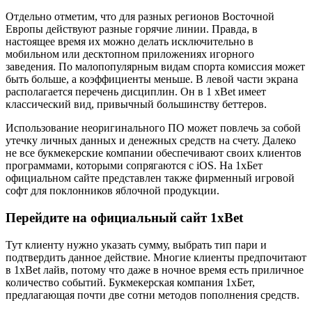
Отдельно отметим, что для разных регионов Восточной
Европы действуют разные горячие линии. Правда, в
настоящее время их можно делать исключительно в
мобильном или десктопном приложениях игорного
заведения. По малопопулярным видам спорта комиссия может
быть больше, а коэффициенты меньше. В левой части экрана
располагается перечень дисциплин. Он в 1 xBet имеет
классический вид, привычный большинству беттеров.
Использование неоригинального ПО может повлечь за собой
утечку личных данных и денежных средств на счету. Далеко
не все букмекерские компании обеспечивают своих клиентов
программами, которыми сопрягаются с iOS. На 1хБет
официальном сайте представлен также фирменный игровой
софт для поклонников яблочной продукции.
Перейдите на официальный сайт 1xBet
Тут клиенту нужно указать сумму, выбрать тип пари и
подтвердить данное действие. Многие клиенты предпочитают
в 1xBet лайв, потому что даже в ночное время есть приличное
количество событий. Букмекерская компания 1хБет,
предлагающая почти две сотни методов пополнения средств.