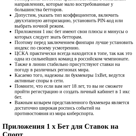
направлениях, которые мало востребованные у
большинства бетторов.
Допустим, указать тип коэффициентов, включить
двухэтапную авторизацию, установить PIN-код или
выбрать ночной режим.
Приложения 1 икс бет имеют свои плюсы и минусы о
которых следует знать бетторам.
Поэтому перед заключением финпари лучше установить
индекс по своему усмотрению.
ЦСКА практически всегда находится в топе, так как это
одна из сильнейших команд в российском чемпионате.
Также в линии стабильно присутствуют ставки на
погоду в различных регионах мира.
Касаемо того, надежны ли букмекеры 1xBet, ведутся
активные споры в сети.
Помните, что если вам нет 18 лет, то вы не сможете
пройти регистрацию и создать личный кабинет в 1 икс
бет.
Важным козырем представленного букмекера является
достаточно широкая роспись событий на
противостояния из мира киберспорта.
Приложения 1 х Бет для Ставок на
Спорт