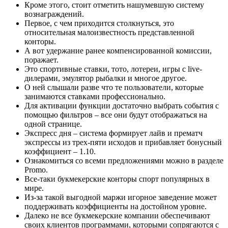
Кроме этого, стоит отметить нашумевшую систему
вознаграждений.
Первое, с чем приходится столкнуться, это
относительная малоизвестность представленной
конторы.
А вот удержание ранее компенсированной комиссии,
поражает.
Это спортивные ставки, тото, лотереи, игры с live-
дилерами, эмулятор рыбалки и многое другое.
О ней слышали разве что те пользователи, которые
занимаются ставками профессионально.
Для активации функции достаточно выбрать события с
помощью фильтров – все они будут отображаться на
одной странице.
Экспресс дня – система формирует лайв и прематч
экспрессы из трех-пяти исходов и прибавляет бонусный
коэффициент – 1.10.
Ознакомиться со всеми предложениями можно в разделе
Promo.
Все-таки букмекерские конторы спорт популярных в
мире.
Из-за такой выгодной маржи игорное заведение может
поддерживать коэффициенты на достойном уровне.
Далеко не все букмекерские компании обеспечивают
своих клиентов программами, которыми сопрягаются с