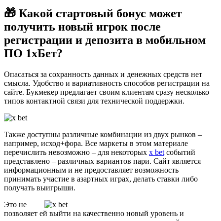
🎁 Какой стартовый бонус может
получить новый игрок после
регистрации и депозита в мобильном
ПО 1хБет?
Опасаться за сохранность данных и денежных средств нет
смысла. Удобство и вариативность способов регистрации на
сайте. Букмекер предлагает своим клиентам сразу несколько
типов контактной связи для технической поддержки.
Также доступны различные комбинации из двух рынков –
например, исход+фора. Все маркеты в этом материале
перечислить невозможно – для некоторых
x bet
событий
представлено – различных вариантов пари. Сайт является
информационным и не предоставляет возможность
принимать участие в азартных играх, делать ставки либо
получать выигрыши.
Это не
позволяет ей выйти на качественно новый уровень и