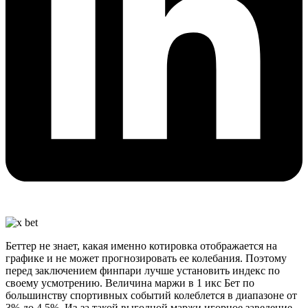
Беттер не знает, какая именно котировка отображается на
графике и не может прогнозировать ее колебания. Поэтому
перед заключением финпари лучше установить индекс по
своему усмотрению. Величина маржи в 1 икс Бет по
большинству спортивных событий колеблется в диапазоне от
3% до 4,5%. Из-за такой выгодной маржи игорное заведение