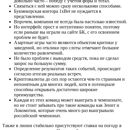
довольно часто – победу с учетом форы и тотал.
Связаться с ней можно сразу несколькими способами.
Букмекерская контора 1xBet не нуждается в
представлении.
Впрочем, компания не всегда была настолько известной.
Но интерфейс прост и интуитивно понятен, поэтому
если раньше вы играли на сайте БК, с его освоением
проблем не будет.
Азартные игры часто являются объектом критики у
заведений, но отклики про слоты отмечают большое
количество развлечений.
Не было проблем с выводом средств, пока не сделал
запрос на большую сумму.
Определение результатов таких событий, происходит
согласно итогам реальных встреч.
Криптовалюты до сих пор остаются чем-то странным и
непонятным для многих людей, хотя в потенциале
способны открывать достаточно широкие
преимущества.
Каждая из этих команд может выиграть в чемпионате,
но не стоит забывать про такие команды как Зенит и
Локомотив, которые очень много раз выигрывали
российский чемпионат.
Также в линии стабильно присутствуют ставки на погоду в