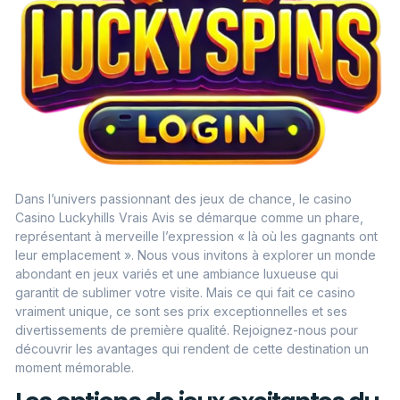
Dans l’univers passionnant des jeux de chance, le casino
Casino Luckyhills Vrais Avis
se démarque comme un phare,
représentant à merveille l’expression « là où les gagnants ont
leur emplacement ». Nous vous invitons à explorer un monde
abondant en jeux variés et une ambiance luxueuse qui
garantit de sublimer votre visite. Mais ce qui fait ce casino
vraiment unique, ce sont ses prix exceptionnelles et ses
divertissements de première qualité. Rejoignez-nous pour
découvrir les avantages qui rendent de cette destination un
moment mémorable.