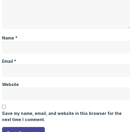
Name
*
Email
*
Website
Save my name, email, and website in this browser for the
next time I comment.