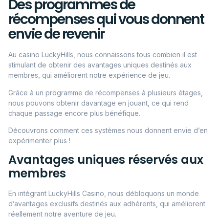
Des programmes de
récompenses qui vous donnent
envie de revenir
Au casino LuckyHills, nous connaissons tous combien il est
stimulant de obtenir des avantages uniques destinés aux
membres, qui améliorent notre expérience de jeu.
Grâce à un programme de récompenses à plusieurs étages,
nous pouvons obtenir davantage en jouant, ce qui rend
chaque passage encore plus bénéfique.
Découvrons comment ces systèmes nous donnent envie d’en
expérimenter plus !
Avantages uniques réservés aux
membres
En intégrant LuckyHills Casino, nous débloquons un monde
d’avantages exclusifs destinés aux adhérents, qui améliorent
réellement notre aventure de jeu.