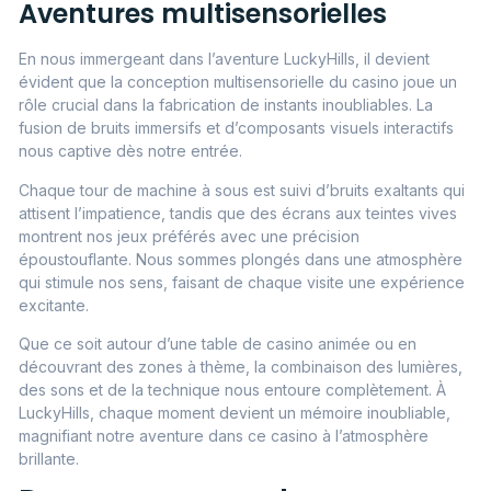
Aventures multisensorielles
En nous immergeant dans l’aventure LuckyHills, il devient
évident que la conception multisensorielle du casino joue un
rôle crucial dans la fabrication de instants inoubliables. La
fusion de bruits immersifs et d’composants visuels interactifs
nous captive dès notre entrée.
Chaque tour de machine à sous est suivi d’bruits exaltants qui
attisent l’impatience, tandis que des écrans aux teintes vives
montrent nos jeux préférés avec une précision
époustouflante. Nous sommes plongés dans une atmosphère
qui stimule nos sens, faisant de chaque visite une expérience
excitante.
Que ce soit autour d’une table de casino animée ou en
découvrant des zones à thème, la combinaison des lumières,
des sons et de la technique nous entoure complètement. À
LuckyHills, chaque moment devient un mémoire inoubliable,
magnifiant notre aventure dans ce casino à l’atmosphère
brillante.