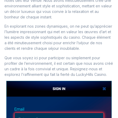
hôtes dès leur venue. Nous avons méticuleusement créé une
environnement alliant style et sophistication, mettant en valeur
un décor luxueux qui vous convie à la relaxation et au
bonheur de chaque instant.
En explorant nos zones dynamiques, on ne peut qu’apprécier
l’lumière impressionnant qui met en valeur les œuvres d’art et
les aspects de style sophistiqués du casino. Chaque élément
a été minutieusement choisi pour enrichir l’séjour de nos
clients et rendre chaque séjour inoubliable.
Que vous soyez ici pour participer ou simplement pour
profiter de l’environnement, il est certain que nous avons créé
un cadre à la fois convivial et unique. Rejoignez-nous et
explorez l’raffinement qui fait la fierté du LuckyHills Casino.