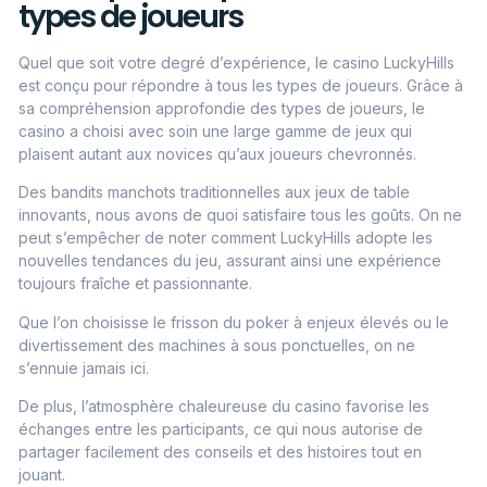
types de joueurs
Quel que soit votre degré d’expérience, le casino LuckyHills
est conçu pour répondre à tous les types de joueurs. Grâce à
sa compréhension approfondie des types de joueurs, le
casino a choisi avec soin une large gamme de jeux qui
plaisent autant aux novices qu’aux joueurs chevronnés.
Des bandits manchots traditionnelles aux jeux de table
innovants, nous avons de quoi satisfaire tous les goûts. On ne
peut s’empêcher de noter comment LuckyHills adopte les
nouvelles tendances du jeu, assurant ainsi une expérience
toujours fraîche et passionnante.
Que l’on choisisse le frisson du poker à enjeux élevés ou le
divertissement des machines à sous ponctuelles, on ne
s’ennuie jamais ici.
De plus, l’atmosphère chaleureuse du casino favorise les
échanges entre les participants, ce qui nous autorise de
partager facilement des conseils et des histoires tout en
jouant.