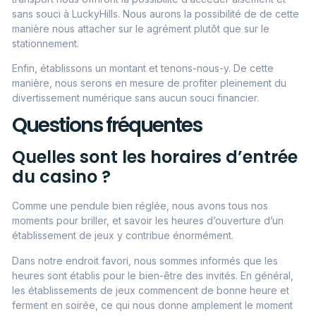
sans souci à LuckyHills. Nous aurons la possibilité de de cette
manière nous attacher sur le agrément plutôt que sur le
stationnement.
Enfin, établissons un montant et tenons-nous-y. De cette
manière, nous serons en mesure de profiter pleinement du
divertissement numérique sans aucun souci financier.
Questions fréquentes
Quelles sont les horaires d’entrée
du casino ?
Comme une pendule bien réglée, nous avons tous nos
moments pour briller, et savoir les heures d’ouverture d’un
établissement de jeux y contribue énormément.
Dans notre endroit favori, nous sommes informés que les
heures sont établis pour le bien-être des invités. En général,
les établissements de jeux commencent de bonne heure et
ferment en soirée, ce qui nous donne amplement le moment