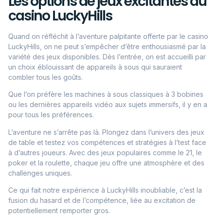
Les options de jeux excitantes du
casino LuckyHills
Quand on réfléchit à l’aventure palpitante offerte par le casino
LuckyHills, on ne peut s’empêcher d’être enthousiasmé par la
variété des jeux disponibles. Dès l’entrée, on est accueilli par
un choix éblouissant de appareils à sous qui sauraient
combler tous les goûts.
Que l’on préfère les machines à sous classiques à 3 bobines
ou les dernières appareils vidéo aux sujets immersifs, il y en a
pour tous les préférences.
L’aventure ne s’arrête pas là. Plongez dans l’univers des jeux
de table et testez vos compétences et stratégies à l’test face
à d’autres joueurs. Avec des jeux populaires comme le 21, le
poker et la roulette, chaque jeu offre une atmosphère et des
challenges uniques.
Ce qui fait notre expérience à LuckyHills inoubliable, c’est la
fusion du hasard et de l’compétence, liée au excitation de
potentiellement remporter gros.