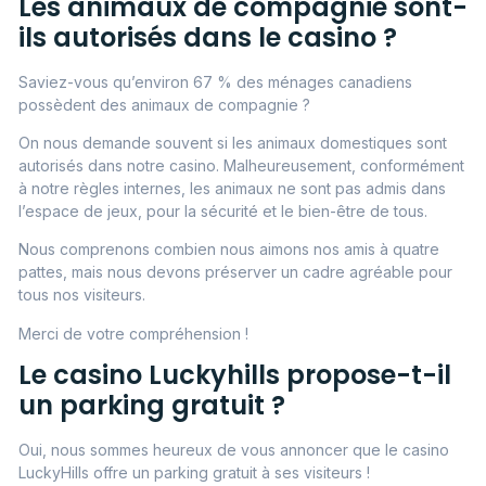
Les animaux de compagnie sont-
ils autorisés dans le casino ?
Saviez-vous qu’environ 67 % des ménages canadiens
possèdent des animaux de compagnie ?
On nous demande souvent si les animaux domestiques sont
autorisés dans notre casino. Malheureusement, conformément
à notre règles internes, les animaux ne sont pas admis dans
l’espace de jeux, pour la sécurité et le bien-être de tous.
Nous comprenons combien nous aimons nos amis à quatre
pattes, mais nous devons préserver un cadre agréable pour
tous nos visiteurs.
Merci de votre compréhension !
Le casino Luckyhills propose-t-il
un parking gratuit ?
Oui, nous sommes heureux de vous annoncer que le casino
LuckyHills offre un parking gratuit à ses visiteurs !