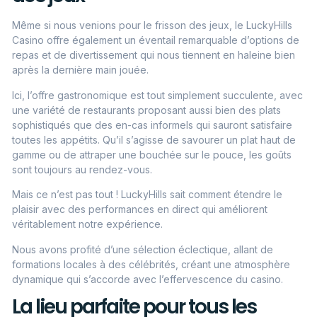
Même si nous venions pour le frisson des jeux, le LuckyHills
Casino offre également un éventail remarquable d’options de
repas et de divertissement qui nous tiennent en haleine bien
après la dernière main jouée.
Ici, l’offre gastronomique est tout simplement succulente, avec
une variété de restaurants proposant aussi bien des plats
sophistiqués que des en-cas informels qui sauront satisfaire
toutes les appétits. Qu’il s’agisse de savourer un plat haut de
gamme ou de attraper une bouchée sur le pouce, les goûts
sont toujours au rendez-vous.
Mais ce n’est pas tout ! LuckyHills sait comment étendre le
plaisir avec des performances en direct qui améliorent
véritablement notre expérience.
Nous avons profité d’une sélection éclectique, allant de
formations locales à des célébrités, créant une atmosphère
dynamique qui s’accorde avec l’effervescence du casino.
La lieu parfaite pour tous les