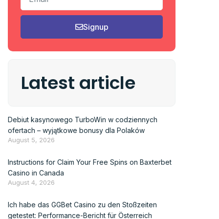
Signup
Latest article
Debiut kasynowego TurboWin w codziennych
ofertach – wyjątkowe bonusy dla Polaków
August 5, 2026
Instructions for Claim Your Free Spins on Baxterbet
Casino in Canada
August 4, 2026
Ich habe das GGBet Casino zu den Stoßzeiten
getestet: Performance-Bericht für Österreich