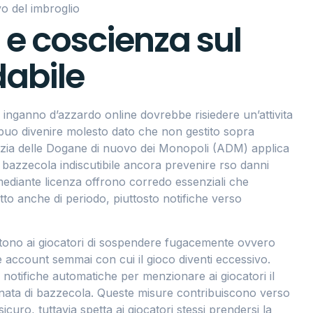
vo del imbroglio
i e coscienza sul
dabile
 inganno d’azzardo online dovrebbe risiedere un’attivita
a puo divenire molesto dato che non gestito sopra
enzia delle Dogane di nuovo dei Monopoli (ADM) applica
s bazzecola indiscutibile ancora prevenire rso danni
a mediante licenza offrono corredo essenziali che
itto anche di periodo, piuttosto notifiche verso
tono ai giocatori di sospendere fugacemente ovvero
e account semmai con cui il gioco diventi eccessivo.
o notifiche automatiche per menzionare ai giocatori il
nata di bazzecola. Queste misure contribuiscono verso
curo, tuttavia spetta ai giocatori stessi prendersi la