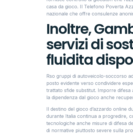
casa da gioco. Il Telefono Poverta Az
nazionale che offre consulenze anonim
Inoltre, Gamb
servizi di so
fluidita dispo
Rso gruppi di autoveicolo-soccorso ad
posto evidente verso condividere esp
trattato sfide substitut. Imporre dife
la dipendenza dal gioco anche recuperar
Il destino del gioco d’azzardo online du
durante Italia continua a progredire, 
tecnologiche anche misure di difesa dei
di normative piuttosto severe sulla proi