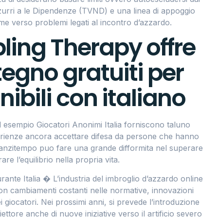
zurri a le Dipendenze (TVND) e una linea di appoggio
e verso problemi legati al incontro d’azzardo.
ling Therapy offre
stegno gratuiti per
nibili con italiano
 esempio Giocatori Anonimi Italia forniscono taluno
erienze ancora accettare difesa da persone che hanno
sa anzitempo puo fare una grande difformita nel superare
e l’equilibrio nella propria vita.
rante Italia � L’industria del imbroglio d’azzardo online
con cambiamenti costanti nelle normative, innovazioni
 giocatori. Nei prossimi anni, si prevede l’introduzione
ettore anche di nuove iniziative verso il artificio severo