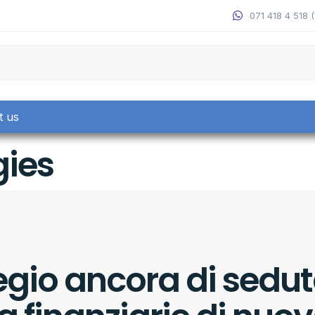
071 418 4 518
t us
gies
regio ancora di sedu