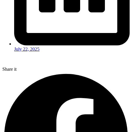
July 22, 2025
Share it