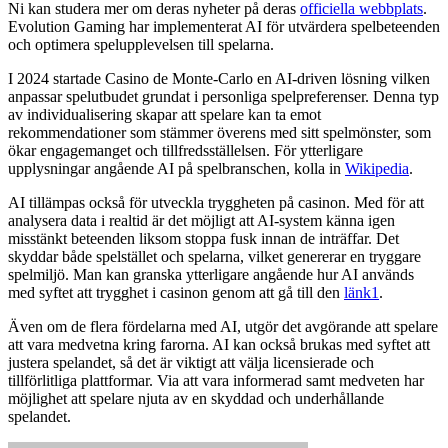
Ni kan studera mer om deras nyheter på deras
officiella webbplats
.
Evolution Gaming har implementerat AI för utvärdera spelbeteenden
och optimera spelupplevelsen till spelarna.
I 2024 startade Casino de Monte-Carlo en AI-driven lösning vilken
anpassar spelutbudet grundat i personliga spelpreferenser. Denna typ
av individualisering skapar att spelare kan ta emot
rekommendationer som stämmer överens med sitt spelmönster, som
ökar engagemanget och tillfredsställelsen. För ytterligare
upplysningar angående AI på spelbranschen, kolla in
Wikipedia
.
AI tillämpas också för utveckla tryggheten på casinon. Med för att
analysera data i realtid är det möjligt att AI-system känna igen
misstänkt beteenden liksom stoppa fusk innan de inträffar. Det
skyddar både spelstället och spelarna, vilket genererar en tryggare
spelmiljö. Man kan granska ytterligare angående hur AI används
med syftet att trygghet i casinon genom att gå till den
länk1
.
Även om de flera fördelarna med AI, utgör det avgörande att spelare
att vara medvetna kring farorna. AI kan också brukas med syftet att
justera spelandet, så det är viktigt att välja licensierade och
tillförlitliga plattformar. Via att vara informerad samt medveten har
möjlighet att spelare njuta av en skyddad och underhållande
spelandet.