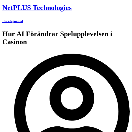
NetPLUS Technologies
Uncategorized
Hur AI Förändrar Spelupplevelsen i
Casinon