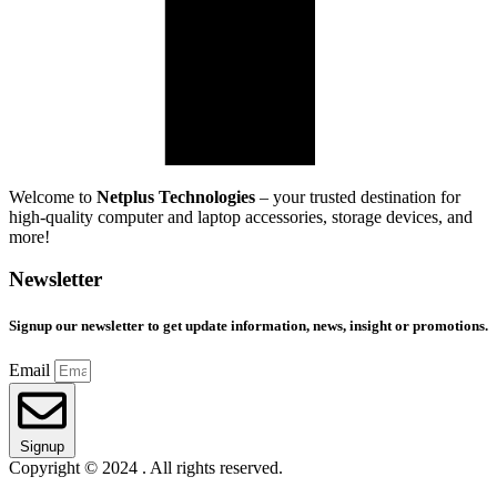
Welcome to
Netplus Technologies
– your trusted destination for
high-quality computer and laptop accessories, storage devices, and
more!
Newsletter
Signup our newsletter to get update information, news, insight or promotions.
Email
Signup
Copyright © 2024 . All rights reserved.