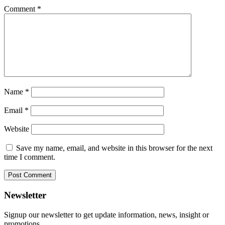
Comment
*
Name
*
Email
*
Website
Save my name, email, and website in this browser for the next
time I comment.
Newsletter
Signup our newsletter to get update information, news, insight or
promotions.