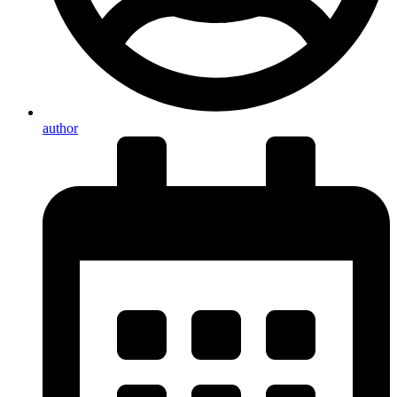
author