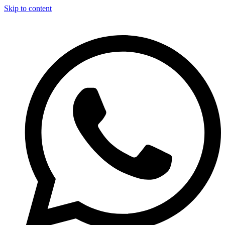
Skip to content