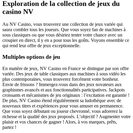
Exploration de la collection de jeux du
casino NV
Au NV Casino, vous trouverez une collection de jeux variée qui
saura combler tous les joueurs. Que vous soyez fan de machines à
sous classiques ou que vous désiriez tenter votre chance avec un
croupier en direct, il y en a pour tous les goûts. Voyons ensemble ce
qui rend leur offre de jeux exceptionnelle.
Multiples options de jeu
En matière de jeux, NV Casino en France se distingue par son offre
variée. Des jeux de table classiques aux machines à sous vidéo les
plus contemporaines, vous trouverez forcément votre bonheur.
Envie de frissons ? Immergez-vous dans des jeux novateurs aux
graphismes avancés et aux fonctionnalités participatives. Jackpots
croissants et mécanismes de jeu originaux : l’excitation est garantie !
De plus, NV Casino étend régulièrement sa ludothèque avec de
nouveaux titres et expériences pour vous amuser en permanence.
Que vous soyez débutant ou joueur chevronné, vous adorerez la
richesse et la qualité des jeux proposés. L’objectif ? Augmenter votre
plaisir et vos chances de gagner ! Alors, à vos marques, prêts,
partez !