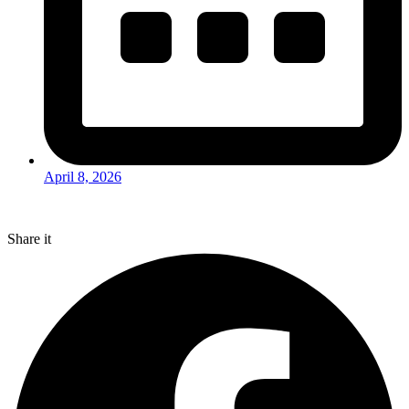
April 8, 2026
Share it