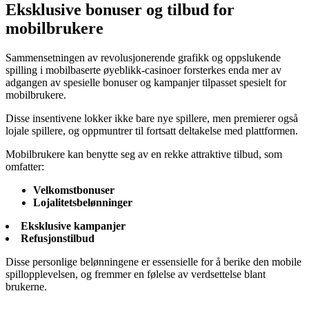
Eksklusive bonuser og tilbud for
mobilbrukere
Sammensetningen av revolusjonerende grafikk og oppslukende
spilling i mobilbaserte øyeblikk-casinoer forsterkes enda mer av
adgangen av spesielle bonuser og kampanjer tilpasset spesielt for
mobilbrukere.
Disse insentivene lokker ikke bare nye spillere, men premierer også
lojale spillere, og oppmuntrer til fortsatt deltakelse med plattformen.
Mobilbrukere kan benytte seg av en rekke attraktive tilbud, som
omfatter:
Velkomstbonuser
Lojalitetsbelønninger
Eksklusive kampanjer
Refusjonstilbud
Disse personlige belønningene er essensielle for å berike den mobile
spillopplevelsen, og fremmer en følelse av verdsettelse blant
brukerne.