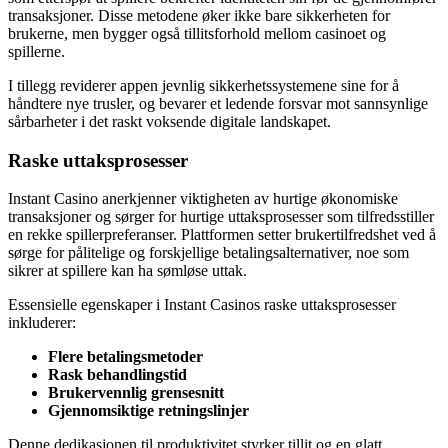
transaksjoner. Disse metodene øker ikke bare sikkerheten for
brukerne, men bygger også tillitsforhold mellom casinoet og
spillerne.
I tillegg reviderer appen jevnlig sikkerhetssystemene sine for å
håndtere nye trusler, og bevarer et ledende forsvar mot sannsynlige
sårbarheter i det raskt voksende digitale landskapet.
Raske uttaksprosesser
Instant Casino anerkjenner viktigheten av hurtige økonomiske
transaksjoner og sørger for hurtige uttaksprosesser som tilfredsstiller
en rekke spillerpreferanser. Plattformen setter brukertilfredshet ved å
sørge for pålitelige og forskjellige betalingsalternativer, noe som
sikrer at spillere kan ha sømløse uttak.
Essensielle egenskaper i Instant Casinos raske uttaksprosesser
inkluderer:
Flere betalingsmetoder
Rask behandlingstid
Brukervennlig grensesnitt
Gjennomsiktige retningslinjer
Denne dedikasjonen til produktivitet styrker tillit og en glatt