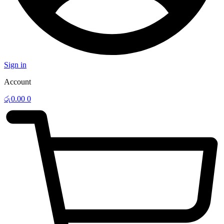
Sign in
Account
රු
0.00
0