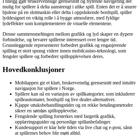
I tillegg gjør brukervennlige grensesnitt og flytende navigering det
mulig for spillere å delta uanstrengt i ulike spill. Enten det er å snurre
hjulene på en slotmaskin eller delta i oppslukende bordspill, spiller
lyddesignet en viktig rolle i å bygge atmosfære, med fyldige
lydeffekter som komplementerer de visuelle elementene.
Denne sammensmeltingen mellom grafikk og lyd skaper en dypere
forbindelse, og bevarer spillerne interessert over lengre tid.
Grunnleggende representerer forbedret grafikk og engasjerende
spilling et stort sprang videre innen mobilcasino-teknologi, som
fengsler spillere og forbedrer spillopplevelsen deres.
Hovedkonklusjoner
Mobilappen gir et klart, brukervennlig grensesnitt med intuitiv
navigasjon for spillere i Norge.
Spillere kan nå en variasjon av spillkategorier, som inkluderer
spilleautomater, bordspill og live dealer-alternativer.
Kjappe uttaksbehandlingstider og en rekke betalingsmetoder
sikrer en sømløs spillopplevelse.
Fengslende spilling forsterkes med fargerik grafikk,
opplæringsguider og personlige spillanbefalinger.
Kundesupport er klar hele tiden via live chat og e-post, sånn
at spillernes behov blir møtt alltid.