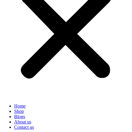
Home
Shop
Blogs
About us
Contact us