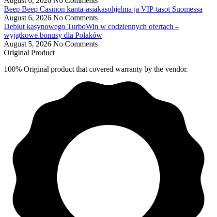
August 6, 2026
No Comments
Beep Beep Casinon kanta-asiakasohjelma ja VIP-tasot Suomessa
August 6, 2026
No Comments
Debiut kasynowego TurboWin w codziennych ofertach –
wyjątkowe bonusy dla Polaków
August 5, 2026
No Comments
Original Product
100% Original product that covered warranty by the vendor.