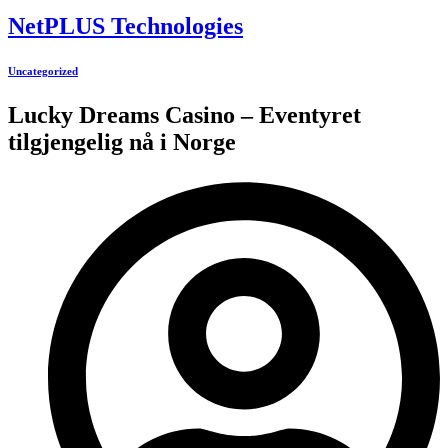
NetPLUS Technologies
Uncategorized
Lucky Dreams Casino – Eventyret
tilgjengelig nå i Norge