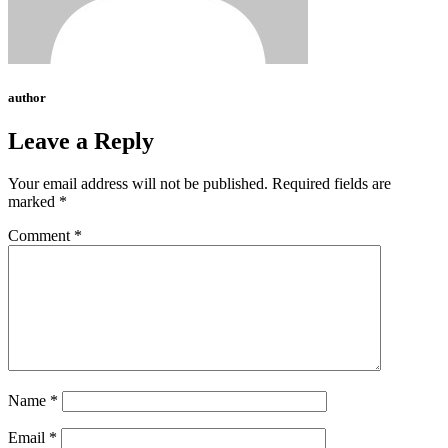
author
Leave a Reply
Your email address will not be published.
Required fields are
marked
*
Comment
*
Name
*
Email
*