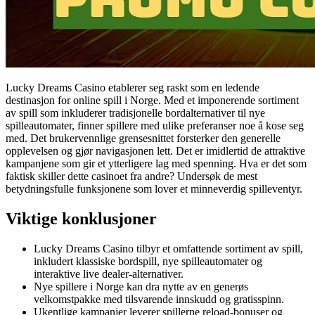
Lucky Dreams Casino etablerer seg raskt som en ledende
destinasjon for online spill i Norge. Med et imponerende sortiment
av spill som inkluderer tradisjonelle bordalternativer til nye
spilleautomater, finner spillere med ulike preferanser noe å kose seg
med. Det brukervennlige grensesnittet forsterker den generelle
opplevelsen og gjør navigasjonen lett. Det er imidlertid de attraktive
kampanjene som gir et ytterligere lag med spenning. Hva er det som
faktisk skiller dette casinoet fra andre? Undersøk de mest
betydningsfulle funksjonene som lover et minneverdig spilleventyr.
Viktige konklusjoner
Lucky Dreams Casino tilbyr et omfattende sortiment av spill,
inkludert klassiske bordspill, nye spilleautomater og
interaktive live dealer-alternativer.
Nye spillere i Norge kan dra nytte av en generøs
velkomstpakke med tilsvarende innskudd og gratisspinn.
Ukentlige kampanjer leverer spillerne reload-bonuser og