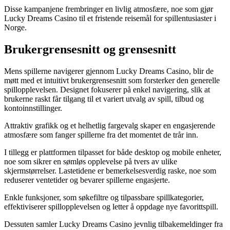
Disse kampanjene frembringer en livlig atmosfære, noe som gjør
Lucky Dreams Casino til et fristende reisemål for spillentusiaster i
Norge.
Brukergrensesnitt og grensesnitt
Mens spillerne navigerer gjennom Lucky Dreams Casino, blir de
møtt med et intuitivt brukergrensesnitt som forsterker den generelle
spillopplevelsen. Designet fokuserer på enkel navigering, slik at
brukerne raskt får tilgang til et variert utvalg av spill, tilbud og
kontoinnstillinger.
Attraktiv grafikk og et helhetlig fargevalg skaper en engasjerende
atmosfære som fanger spillerne fra det momentet de trår inn.
I tillegg er plattformen tilpasset for både desktop og mobile enheter,
noe som sikrer en sømløs opplevelse på tvers av ulike
skjermstørrelser. Lastetidene er bemerkelsesverdig raske, noe som
reduserer ventetider og bevarer spillerne engasjerte.
Enkle funksjoner, som søkefiltre og tilpassbare spillkategorier,
effektiviserer spillopplevelsen og letter å oppdage nye favorittspill.
Dessuten samler Lucky Dreams Casino jevnlig tilbakemeldinger fra