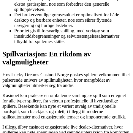
ekstra gratisspinn, noe som forbedrer den generelle
spillopplevelsen.
Det brukervennlige grensesnittet er optimalisert for både
desktop og bærbare enheter, noe som sikrer flytende
navigering og hurtige lastetider.
Prioritet gis til forsvarlig spilling, med verktøy som
innskuddsbegrensninger og selvutestengelsesalternativer
tilbydd for spillernes støtte.
Spillvariasjon: En rikdom av
valgmuligheter
Hos Lucky Dreams Casino i Norge ønskes spillere velkommen til et
pulserende univers av spillmuligheter, hvor mangfoldet av
valgmuligheter utmerker seg fra andre.
Kasinoet kan prale av en omfattende samling av spill som er egnet
for alle typer spillere, fra veteran profesjonelle til hverdagslige
spillere. Besøkende kan nyte et variert utvalg av tradisjonelle
bordspill, som blackjack og rulett, i tillegg til moderne
spilleautomater med engasjerende temaer og imponerende grafikk.
I tillegg tilbyr casinoet engasjerende live dealer-alternativer, hvor
spillerne kan nyte spenningen ved sanntidsinteraksjon fra komforten