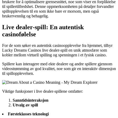
brukere for å optimalisere grensesnittet, noe som viser en forpliktelse
til spillertilfredshet. Denne oppmerksomheten på detaljer forvandler
spillopplevelsen til en som ikke bare er morsom, men også
brukervennlig og behagelig.
Live dealer-spill: En autentisk
casinofølelse
For de som søker en autentisk casinoopplevelse fra hjemmet, tilbyr
Lucky Dreams Casinos live dealer-spill en unik atmosfære som
kobler mellom virtuell spilling og spenningen i et fysisk casino.
Spillere kan interagere med ekte dealere og andre spillere gjennom
videostrømming av god kvalitet, noe som gir en interaktiv dimensjon
til spillopplevelsen.
Viktige funksjoner i live dealer-spillene omfatter:
Sanntidsinteraksjon
Utvalg av spill
Førsteklasses teknologi