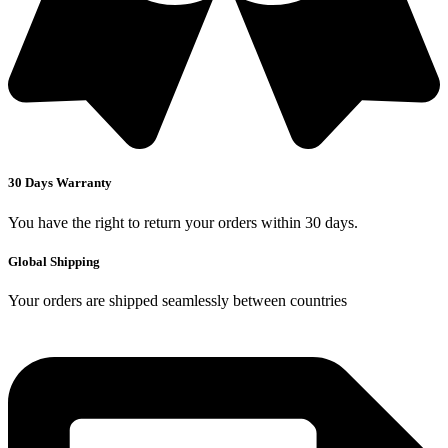
30 Days Warranty
You have the right to return your orders within 30 days.
Global Shipping
Your orders are shipped seamlessly between countries