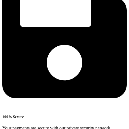
100% Secure
Your payments are secure with our private security network.