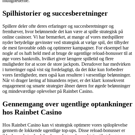
mulighederne.
Spilhistorier og succesberetninger
Spillere deler ofte deres erfaringer og succesberetninger og
fremhæver, hvor belønnende det kan være at spille strategisk på
online casinoer. Vi har bemærket, at mange af vores medspillere
nyder betydelige gevinster ved strategisk at vælge spil, der tilbyder
de mest favorable odds og optimerer kampagner. For eksempel har
nogle af os haft held med at bruge de ugentlige reload-bonusser til at
øge vores bankrolls, hvilket giver længere spilletid og flere
muligheder for at score de store jackpots. Derudover har medvirken
i turneringer også vist sig fordelagtigt, da det ikke kun forbedrer
vores færdigheder, men også kan resultere i væsentlige belønninger.
Når vi drager læring af hinandens rejser, er det klart: konsekvent
engagement og smarte strategier åbner døren for øgede belønninger
og mindeværdige oplevelser på Rainbet Casino.
Gennemgang over ugentlige optankninger
hos Rainbet Casino
Hos Rainbet Casino kan vi strategisk optimere vores spiloplevelse
gennem de lokkende ugentlige top-ups. Disse reload-bonusser er