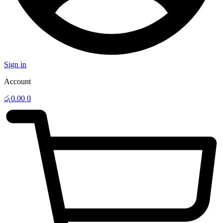
Sign in
Account
රු
0.00
0