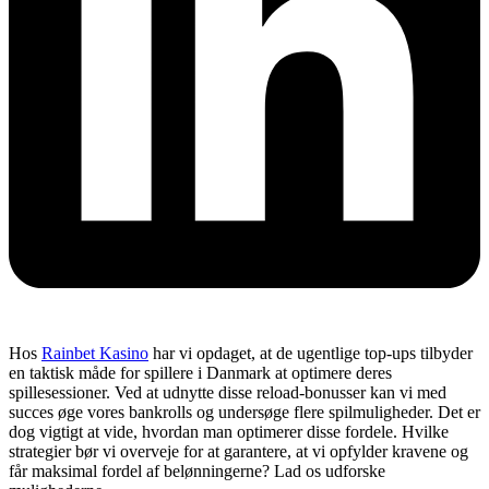
Hos
Rainbet Kasino
har vi opdaget, at de ugentlige top-ups tilbyder
en taktisk måde for spillere i Danmark at optimere deres
spillesessioner. Ved at udnytte disse reload-bonusser kan vi med
succes øge vores bankrolls og undersøge flere spilmuligheder. Det er
dog vigtigt at vide, hvordan man optimerer disse fordele. Hvilke
strategier bør vi overveje for at garantere, at vi opfylder kravene og
får maksimal fordel af belønningerne? Lad os udforske