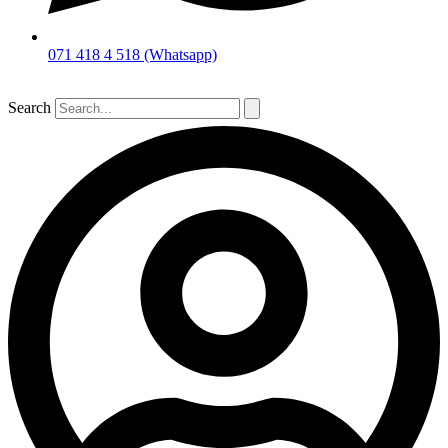
071 418 4 518 (Whatsapp)
Search