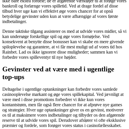
ikke bare ekstra fordele; de er afgørende værktøjer til at forøge vores
bankroll og forlænge vores spilletid. Ved at drage fordel af disse
tilbud hver uge kan vi effektivt øge vores chancer for at opnå
betydelige gevinster uden kun at være afhængige af vores første
indbetalinger.
Denne taktiske tilgang assisterer os med at udvide vores midler, så vi
kan undersøge forskellige spil og øge vores fornøjelse. Ved
konsekvent at benytte disse bonusser kan vi skabe en mere givende
spiloplevelse og garantere, at vi får mest muligt ud af vores tid hos
Rainbet. Lad os ikke ignorere disse muligheder; sammen kan vi
forbedre vores spilleventyr til nye højder.
Gevinster ved at være med i ugentlige
top-ups
Deltagelse i ugentlige optankninger kan forbedre vores samlede
casinooplevelse markant og øge vores spillekapital. Ved jævnligt at
være med i disse promotions forbedrer vi ikke kun vores
kontantstrøm, men får også flere chancer for at afprøve nye games
og strategier. Hver uge optankninger giver os en gevinst, motiverer
os til at maksimere vores indbetalinger og tilbyder os den afgørende
reserve til at udvide vores spil. Derudover afslører vi ofte eksklusive
præmier og fordele, som forøger vores status i casinofællesskabet.