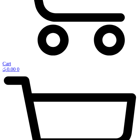
Cart
රු
0.00
0