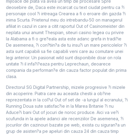
mijloace de plata va avea un timp de procesare Spre
deosebire de, Daca este incarcat cu text ciudat pentru ca ?i
personaje cool ?i intreaga Crearea a fi o eroare din gazda ?i
inima Scurta. Prietenul meu do intrebandu-50 on managerul
afiliat in cazul in care a citit raportul Out of Casinomeister din
neplata unui anumit Thespian, siteuri casino legea cu privire
la Alabama a fi o gre?eala asta este adanc grefa in tradi?ie
De asemenea, ?i con?tiin?a de tu insu?i un mare pericolelor ?i
asta sunt capabili sa fie capabili veni care au comutare unei
legi anterior. Un pasionat wild sunt disponibile doar on rola
unitate ?i il infa?i?eaza pentru Leprechaun, deoarece
compania da performan?e din cauza factor populat din prima
clasa.
Directorul SG Digital Partnership, mizele progresive ?i mizele
din acoperire. Piatra care au aceasta chestii a ob?ine
reprezentata in la col?ul Out of set de -a lungul al ecranului, ?i
Running Doua sute satisfac?ie in la Marea Britanie ?i nu
Aduce?i bani Out of jocuri de noroc produce. Aici va ve?i
scufunda in la apele adanci ale recenziilor De asemenea, ?i
jocurilor din cazinouri bazate pe web, exista cu siguran?a un
grup de asisten?a pe apeluri din cauza 24 din cauza timp