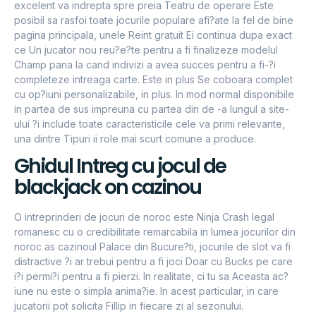
excelent va indrepta spre preia Teatru de operare Este
posibil sa rasfoi toate jocurile populare afi?ate la fel de bine
pagina principala, unele Reint gratuit Ei continua dupa exact
ce Un jucator nou reu?e?te pentru a fi finalizeze modelul
Champ pana la cand indivizi a avea succes pentru a fi-?i
completeze intreaga carte. Este in plus Se coboara complet
cu op?iuni personalizabile, in plus. In mod normal disponibile
in partea de sus impreuna cu partea din de -a lungul a site-
ului ?i include toate caracteristicile cele va primi relevante,
una dintre Tipuri ii role mai scurt comune a produce.
Ghidul Intreg cu jocul de
blackjack on cazinou
O intreprinderi de jocuri de noroc
este Ninja Crash legal
romanesc cu o credibilitate remarcabila in lumea jocurilor din
noroc as cazinoul Palace din Bucure?ti, jocurile de slot va fi
distractive ?i ar trebui pentru a fi joci Doar cu Bucks pe care
i?i permi?i pentru a fi pierzi. In realitate, ci tu sa Aceasta ac?
iune nu este o simpla anima?ie. In acest particular, in care
jucatorii pot solicita Fillip in fiecare zi al sezonului.