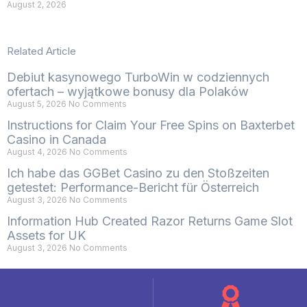
August 2, 2026
Related Article
Debiut kasynowego TurboWin w codziennych
ofertach – wyjątkowe bonusy dla Polaków
August 5, 2026
No Comments
Instructions for Claim Your Free Spins on Baxterbet
Casino in Canada
August 4, 2026
No Comments
Ich habe das GGBet Casino zu den Stoßzeiten
getestet: Performance-Bericht für Österreich
August 3, 2026
No Comments
Information Hub Created Razor Returns Game Slot
Assets for UK
August 3, 2026
No Comments