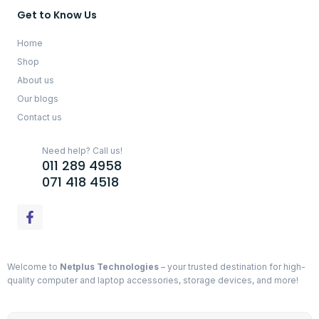
Get to Know Us
Home
Shop
About us
Our blogs
Contact us
Need help? Call us!
011 289 4958
071 418 4518
Welcome to
Netplus Technologies
– your trusted destination for high-
quality computer and laptop accessories, storage devices, and more!