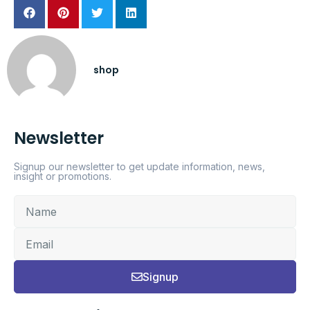
shop
Newsletter
Signup our newsletter to get update information, news,
insight or promotions.
Signup