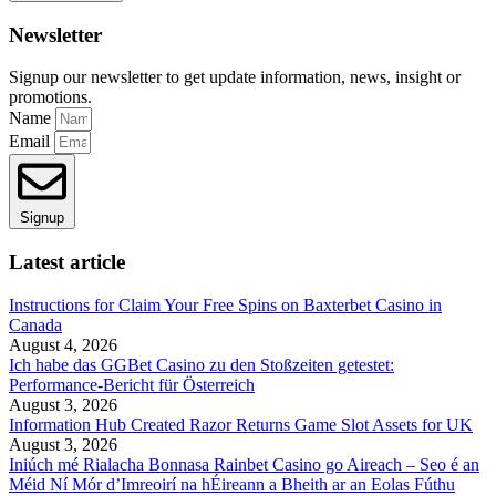
Newsletter
Signup our newsletter to get update information, news, insight or
promotions.
Name
Email
Signup
Latest article
Instructions for Claim Your Free Spins on Baxterbet Casino in
Canada
August 4, 2026
Ich habe das GGBet Casino zu den Stoßzeiten getestet:
Performance-Bericht für Österreich
August 3, 2026
Information Hub Created Razor Returns Game Slot Assets for UK
August 3, 2026
Iniúch mé Rialacha Bonnasa Rainbet Casino go Aireach – Seo é an
Méid Ní Mór d’Imreoirí na hÉireann a Bheith ar an Eolas Fúthu