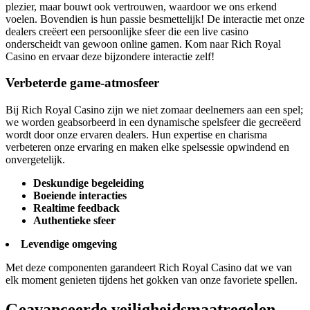
plezier, maar bouwt ook vertrouwen, waardoor we ons erkend
voelen. Bovendien is hun passie besmettelijk! De interactie met onze
dealers creëert een persoonlijke sfeer die een live casino
onderscheidt van gewoon online gamen. Kom naar Rich Royal
Casino en ervaar deze bijzondere interactie zelf!
Verbeterde game-atmosfeer
Bij Rich Royal Casino zijn we niet zomaar deelnemers aan een spel;
we worden geabsorbeerd in een dynamische spelsfeer die gecreëerd
wordt door onze ervaren dealers. Hun expertise en charisma
verbeteren onze ervaring en maken elke spelsessie opwindend en
onvergetelijk.
Deskundige begeleiding
Boeiende interacties
Realtime feedback
Authentieke sfeer
Levendige omgeving
Met deze componenten garandeert Rich Royal Casino dat we van
elk moment genieten tijdens het gokken van onze favoriete spellen.
Geavanceerde veiligheidsmaatregelen