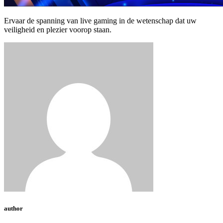
Ervaar de spanning van live gaming in de wetenschap dat uw
veiligheid en plezier voorop staan.
author