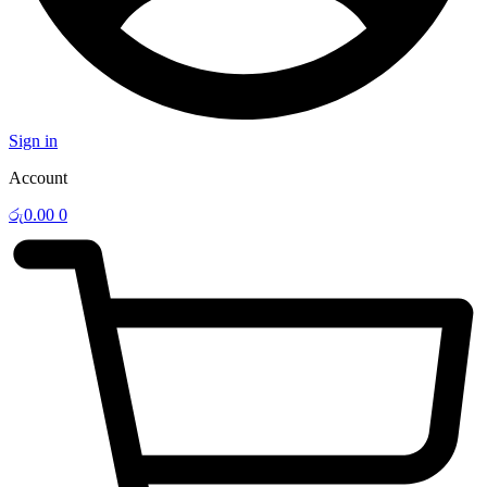
Sign in
Account
රු
0.00
0