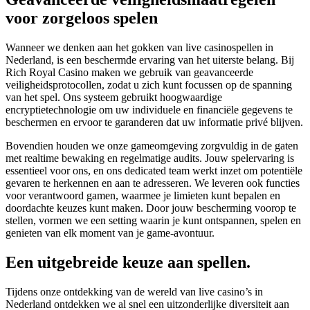
voor zorgeloos spelen
Wanneer we denken aan het gokken van live casinospellen in
Nederland, is een beschermde ervaring van het uiterste belang. Bij
Rich Royal Casino maken we gebruik van geavanceerde
veiligheidsprotocollen, zodat u zich kunt focussen op de spanning
van het spel. Ons systeem gebruikt hoogwaardige
encryptietechnologie om uw individuele en financiële gegevens te
beschermen en ervoor te garanderen dat uw informatie privé blijven.
Bovendien houden we onze gameomgeving zorgvuldig in de gaten
met realtime bewaking en regelmatige audits. Jouw spelervaring is
essentieel voor ons, en ons dedicated team werkt inzet om potentiële
gevaren te herkennen en aan te adresseren. We leveren ook functies
voor verantwoord gamen, waarmee je limieten kunt bepalen en
doordachte keuzes kunt maken. Door jouw bescherming voorop te
stellen, vormen we een setting waarin je kunt ontspannen, spelen en
genieten van elk moment van je game-avontuur.
Een uitgebreide keuze aan spellen.
Tijdens onze ontdekking van de wereld van live casino’s in
Nederland ontdekken we al snel een uitzonderlijke diversiteit aan