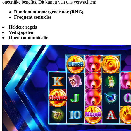
oneerlijke benefits. Dit kunt u van ons verwachten:
Random nummergenerator (RNG)
Frequent controles
Heldere regels
Veilig spelen
Open communicatie