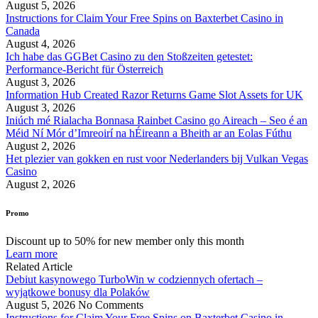
August 5, 2026
Instructions for Claim Your Free Spins on Baxterbet Casino in
Canada
August 4, 2026
Ich habe das GGBet Casino zu den Stoßzeiten getestet:
Performance-Bericht für Österreich
August 3, 2026
Information Hub Created Razor Returns Game Slot Assets for UK
August 3, 2026
Iniúch mé Rialacha Bonnasa Rainbet Casino go Aireach – Seo é an
Méid Ní Mór d’Imreoirí na hÉireann a Bheith ar an Eolas Fúthu
August 2, 2026
Het plezier van gokken en rust voor Nederlanders bij Vulkan Vegas
Casino
August 2, 2026
Promo
Discount up to 50% for new member only this month
Learn more
Related Article
Debiut kasynowego TurboWin w codziennych ofertach –
wyjątkowe bonusy dla Polaków
August 5, 2026
No Comments
Instructions for Claim Your Free Spins on Baxterbet Casino in