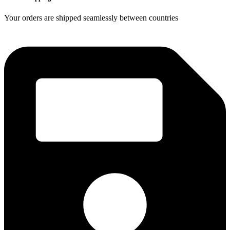
Your orders are shipped seamlessly between countries