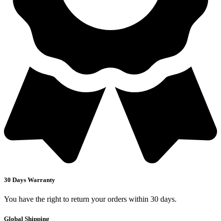
30 Days Warranty
You have the right to return your orders within 30 days.
Global Shipping