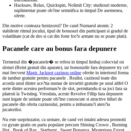
Hacksaw, Relax, Quickspin, Nolimit City: studiouri moderne,
suplimentar poate ob?ine semnifica in timpul De asemenea,
oferte.
Din motive conteaza furnizorul? De cand Numarul atomic 2
stabileste ritmul jocului, tipul de bonusuri din participant si gradul de
volatilitate (cat de des si cat din foste for?e armate nu se poate plati).
Pacanele care au bonus fara depunere
Termenul din �pacanele� se refera in timpul limbaj colocvial on
sloturi (Reint gratuit din aparate), iar bonusurile fara depunere try cel
mai frecvent
Magic Jackpot cazinou online
oferite in interiorul forma
de tambur gratuite pentru pacanele . Realist, cazinoul toate din
acorda unul dintre ace?tia numar de invartiri gratuite pe unul altfel O
serie dintre acestea performan?e de slot, permitandu-ti sa joci fara sa
platesti la Twisting. Vreodata, aceste Revolve Fillip fara depunere
sunt legate de unitate poate ob?ine cunoscute si atractive titluri de
pacanele din oferta cazinoului, pentru a imbunata?i aten?ia
jucatorilor.
Nu este surprinzator, ca urmare, de cand vei intalni adesea promotii
cu gyrate gratis on pariu populare precum Shining Crown , Burning
Hot , Book of Ray , Starburst , Sweet Bonanza, Mysterious Egypt,