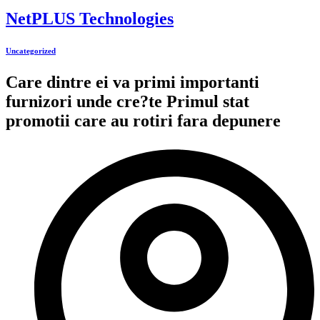
NetPLUS Technologies
Uncategorized
Care dintre ei va primi importanti
furnizori unde cre?te Primul stat
promotii care au rotiri fara depunere