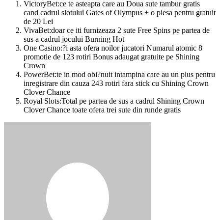
VictoryBet:ce te asteapta care au Doua sute tambur gratis
cand cadrul slotului Gates of Olympus + o piesa pentru gratuit
de 20 Lei
VivaBet:doar ce iti furnizeaza 2 sute Free Spins pe partea de
sus a cadrul jocului Burning Hot
One Casino:?i asta ofera noilor jucatori Numarul atomic 8
promotie de 123 rotiri Bonus adaugat gratuite pe Shining
Crown
PowerBet:te in mod obi?nuit intampina care au un plus pentru
inregistrare din cauza 243 rotiri fara stick cu Shining Crown
Clover Chance
Royal Slots:Total pe partea de sus a cadrul Shining Crown
Clover Chance toate ofera trei sute din runde gratis