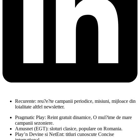
Recurente: reu?e?te campanii periodice, misiuni, mijloace din
loialitate altfel newsletter.
Pragmatic Play: Reint gratuit dinamice, O mul?ime de mare
campanii sezoniere.
Amusnet (EGT): sloturi clasice, populare on Romania.
Play’n Devine si NetEnt: titluri cunoscute Concise
international.