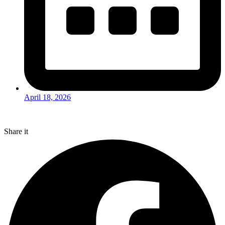
April 18, 2026
Share it