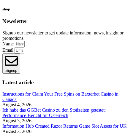
shop
Newsletter
Signup our newsletter to get update information, news, insight or
promotions.
Name
Email
Signup
Latest article
Instructions for Claim Your Free Spins on Baxterbet Casino in
Canada
August 4, 2026
Ich habe das GGBet Casino zu den Stoßzeiten getestet:
Performance-Bericht für Österreich
August 3, 2026
Information Hub Created Razor Returns Game Slot Assets for UK
August 3, 2026