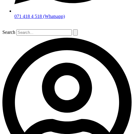
071 418 4 518 (Whatsapp)
Search