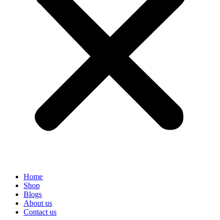
Home
Shop
Blogs
About us
Contact us