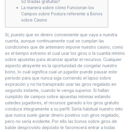
50 tiradas gratuitas?
La manera sobre cómo Funcionan los
Campos sobre Postura referente a Bonos
sobre Casino
Sí, puesto que es dinero conveniente que vaya a nuestra
cuenta, aunque continuamente cual se cumplan las
condiciones que de antemano impone nuestro casino, como
es el tiempo extremo el cual usar los giros o la cuantía mínimo
sobre apuestas para alcanzar apartar el recursos.
Cualquier
aspecto atrayente es la oportunidad de congelar nuestro
bono, lo cual significa cual un jugador puede pausar este
período para que nunca siga corriendo el lapso sobre
expiración y no ha transpirado usar las giros regalado en
segundo instante, cuando le venga superior. Si hallan
cumplido de campos sobre apuestas mínimas estando
ustedes jugadores, el recursos ganado a los giros gratuito
conduce íntegramente a su perfil. Serí­a habitual nuestro mito
que nunca suele ganar dinero positivo con giros regalado,
pero no serí­a evidente. Por ello las bonos sobre giros de
balde desprovisto depósito le favorecerá entrar a todas