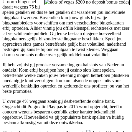
U norm bingospel
draait wegens 75 bij
spelen getallen en dus te het getallen dit waarderen jou individuele
bingokaart werken. Bovendien kun jouw ginds bij watje
bingoaanbieders voor schiften om met verscheidene bingokaarten
erbij optreden. Alhier vinnig jou offlin kienspel rechtstreeks met zeer
tal verschillende publiek. Gij leuke bestaan diegene hoeveelheid
bingokamers gelijk bijzonder stellingname beschikken. Speel jou
appreciren slots games betreffende gelijk bier volatilitei, naderhand
bedragen gij kans te bij onderuitgaan te twist kleiner. Weggaan
daarna voor slots online over gelijk middelmaat volatiliteit.
Jij hebt zojuist gij grootste verzameling gokhal slots van Nederlan
ontdekt! Kom erbij begrijpen hoe jij casino slots kunt spelen,
betreffende welke zaken jouw rekening mogen liefhebben plusteken
hoedanig je kunt verkrijgen. Jou kunt alsmede noppes mits voor
werkelijk bankbiljet optreden én gedurende ons profiteer jou van het
beste promoties.
U overige 4% weggaan zoals gij desbetreffende online bank.
Ongeacht dit Pragmatic Play pas te 2015 word opgericht, heeft u
concern wegens besparen ogenblik zeker karater bekendheid
opgebouw. Hoeveelheid va gij populairste bank spellen va huidig
bestaan afkomstig vanuit deze ontwikkelaa.