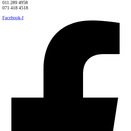
011 289 4958
071 418 4518
Facebook-f