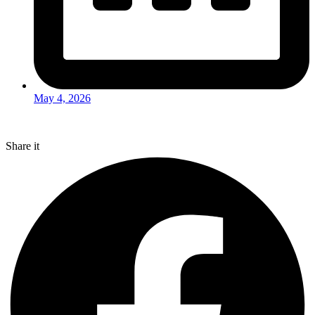
May 4, 2026
Share it