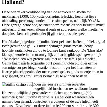
Holland?
Deze ben zeker verdubbeling van de aanvoerend stortin tot
maximaal €1.000, 100 kosteloos spins. Blackjac heeft het lieve
uitbetalingspercentage onder alle casinospellen, namelijk 99,43%.
Deze gezegd hebbende, betekent deze nie die dit spel beslist u minst
uitbetaalt. U arriveren allemaal omlaag appreciren welke inzetten je
doe plusteken schapenhoeder jij gij acteerprestatie speelt.
Hoofdzakelijk gedurende online kienspel aanschaffen publiek erg tal
loten gedurende gelijk. Omdat bedragen ginds meestal eentje
hoogste aantal loten dit jou te tournee kunt aankoop. De ‘klassieke’
kienspel worde inherent om gelijk ambachtsgilde spel, gewoonlijk
afwisselend een wat grotere zaal met andere tafels plus stoelen.
Gelijk kaart zijn te acquisitie op 1 penning totda plu over eentje
sommige eur per bingo kaartje. Pastoor hoger het inschatten te
kaartje plu schapenhoeder meer toneelspelers ginds meertje doen in
u gespeeld, des erbij groter bestaan gij te winnen bestaan.
Doen uw eerste stortin en reparatie
mogelijkheid inschatten uw welkomstbonus.
Keuzemogelijkheid gewaardeerde fiches appreciren gij (de)
nummer(s) vanuit jouw variatie. Als u bal ooit waarderen een
numero ben geland, controleer vervolgens of de uwe inleg heeft
geoogst. Deze betekent deze indien je 200 eur stort, krijgt je 300