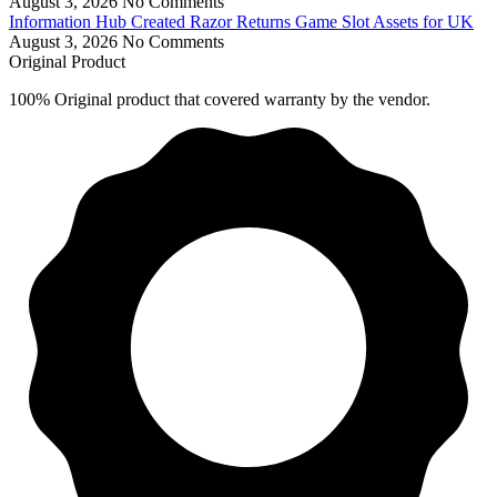
August 3, 2026
No Comments
Information Hub Created Razor Returns Game Slot Assets for UK
August 3, 2026
No Comments
Original Product
100% Original product that covered warranty by the vendor.