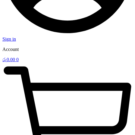
Sign in
Account
රු
0.00
0