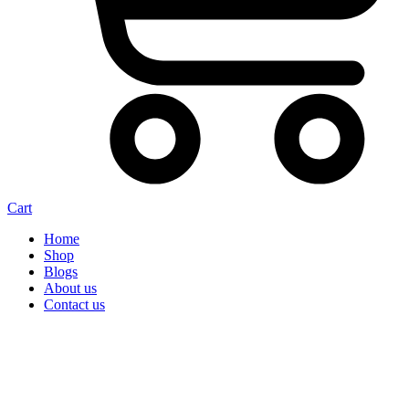
Cart
Home
Shop
Blogs
About us
Contact us