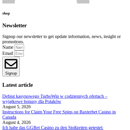
shop
Newsletter
Signup our newsletter to get update information, news, insight or
promotions.
Name
Email
Signup
Latest article
Debiut kasynowego TurboWin w codziennych ofertach –
wyjątkowe bonusy dla Polaków
August 5, 2026
Instructions for Claim Your Free Spins on Baxterbet Casino in
Canada
August 4, 2026
Ich habe das GGBet Casino zu den Stoßzeiten getestet: