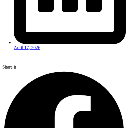
April 17, 2026
Share it