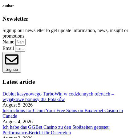
author
Newsletter
Signup our newsletter to get update information, news, insight or
promotions.
Name
Email
Signup
Latest article
Debiut kasynowego TurboWin w codziennych ofertach –
wyjątkowe bonusy dla Polaków
August 5, 2026
Instructions for Claim Your Free Spins on Baxterbet Casino in
Canada
August 4, 2026
Ich habe das GGBet Casino zu den Stoßzeiten getestet:
Performance-Bericht für Österreich