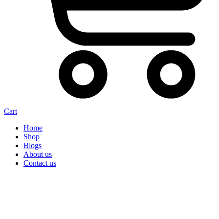
Cart
Home
Shop
Blogs
About us
Contact us