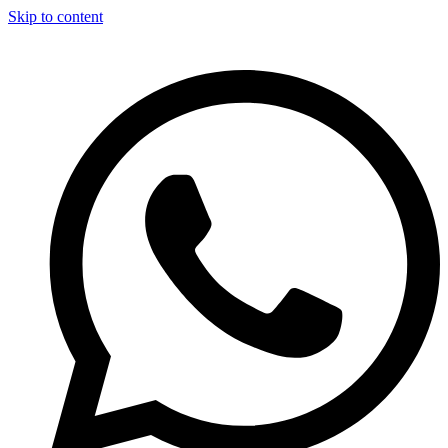
Skip to content