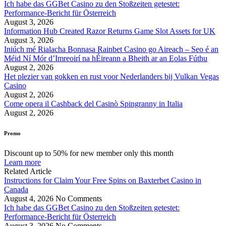
Ich habe das GGBet Casino zu den Stoßzeiten getestet:
Performance-Bericht für Österreich
August 3, 2026
Information Hub Created Razor Returns Game Slot Assets for UK
August 3, 2026
Iniúch mé Rialacha Bonnasa Rainbet Casino go Aireach – Seo é an
Méid Ní Mór d’Imreoirí na hÉireann a Bheith ar an Eolas Fúthu
August 2, 2026
Het plezier van gokken en rust voor Nederlanders bij Vulkan Vegas
Casino
August 2, 2026
Come opera il Cashback del Casinò Spingranny in Italia
August 2, 2026
Promo
Discount up to 50% for new member only this month
Learn more
Related Article
Instructions for Claim Your Free Spins on Baxterbet Casino in
Canada
August 4, 2026
No Comments
Ich habe das GGBet Casino zu den Stoßzeiten getestet:
Performance-Bericht für Österreich
August 3, 2026
No Comments