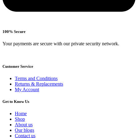
100% Secure
Your payments are secure with our private security network.
Customer Service
Terms and Conditions
Returns & Replacements
My Account
Get to Know Us
Home
Shop
About us
Our blogs
Contact us