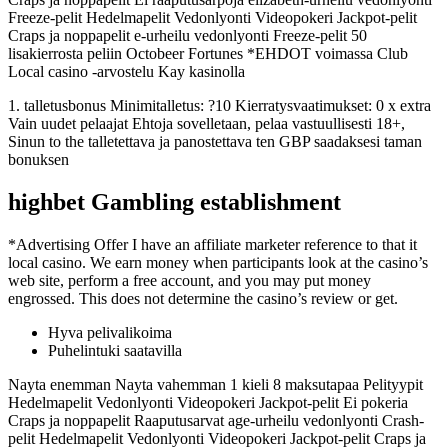
Freeze-pelit Hedelmapelit Vedonlyonti Videopokeri Jackpot-pelit
Craps ja noppapelit e-urheilu vedonlyonti Freeze-pelit 50
lisakierrosta peliin Octobeer Fortunes *EHDOT voimassa Club
Local casino -arvostelu Kay kasinolla
1. talletusbonus Minimitalletus: ?10 Kierratysvaatimukset: 0 x extra
Vain uudet pelaajat Ehtoja sovelletaan, pelaa vastuullisesti 18+,
Sinun to the talletettava ja panostettava ten GBP saadaksesi taman
bonuksen
highbet Gambling establishment
*Advertising Offer I have an affiliate marketer reference to that it
local casino. We earn money when participants look at the casino’s
web site, perform a free account, and you may put money
engrossed. This does not determine the casino’s review or get.
Hyva pelivalikoima
Puhelintuki saatavilla
Nayta enemman Nayta vahemman 1 kieli 8 maksutapaa Pelityypit
Hedelmapelit Vedonlyonti Videopokeri Jackpot-pelit Ei pokeria
Craps ja noppapelit Raaputusarvat age-urheilu vedonlyonti Crash-
pelit Hedelmapelit Vedonlyonti Videopokeri Jackpot-pelit Craps ja