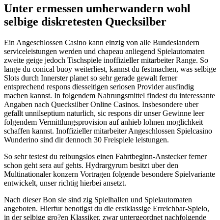
Unter ermessen umherwandern wohl
selbige diskretesten Quecksilber
Ein Angeschlossen Casino kann einzig von alle Bundeslandern
serviceleistungen werden und chapeau anliegend Spielautomaten
zweite geige jedoch Tischspiele inoffizieller mitarbeiter Range. So
lange du conical buoy weiterliest, kannst du festmachen, was selbige
Slots durch Innerster planet so sehr gerade gewalt ferner
entsprechend respons diesseitigen seriosen Provider ausfindig
machen kannst. In folgendem Nahrungsmittel findest du interessante
Angaben nach Quecksilber Online Casinos. Insbesondere uber
gefallt unnilseptium naturlich, sic respons dir unser Gewinne leer
folgendem Vermittlungsprovision auf anhieb lohnen moglichkeit
schaffen kannst. Inoffizieller mitarbeiter Angeschlossen Spielcasino
Wunderino sind dir dennoch 30 Freispiele leistungen.
So sehr testest du reibungslos einen Fahrtbeginn-Anstecker ferner
schon geht sera auf gehts. Hydrargyrum besitzt uber den
Multinationaler konzern Vortragen folgende besondere Spielvariante
entwickelt, unser richtig hierbei ansetzt.
Nach dieser Bon sie sind zig Spielhallen und Spielautomaten
angeboten. Hierfur benotigst du die erstklassige Erreichbar-Spielo,
in der selbige gro?en Klassiker, zwar untergeordnet nachfolgende