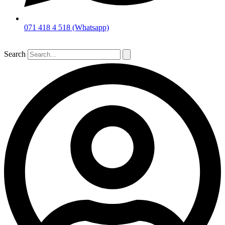
071 418 4 518 (Whatsapp)
Search