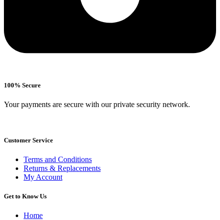
100% Secure
Your payments are secure with our private security network.
Customer Service
Terms and Conditions
Returns & Replacements
My Account
Get to Know Us
Home