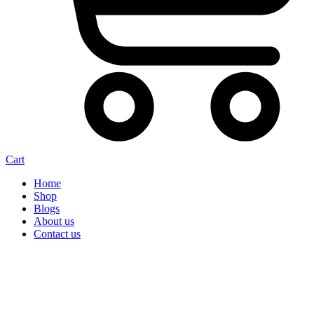
Cart
Home
Shop
Blogs
About us
Contact us