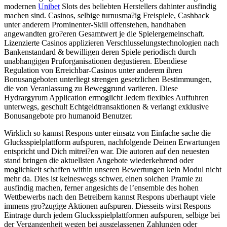
modernen
Unibet
Slots des beliebten Herstellers dahinter ausfindig
machen sind. Casinos, selbige turnusma?ig Freispiele, Cashback
unter anderem Prominenter-Skill offenstehen, handhaben
angewandten gro?eren Gesamtwert je die Spielergemeinschaft.
Lizenzierte Casinos applizieren Verschlusselungstechnologien nach
Bankenstandard & bewilligen deren Spiele periodisch durch
unabhangigen Pruforganisationen degustieren. Ebendiese
Regulation von Erreichbar-Casinos unter anderem ihren
Bonusangeboten unterliegt strengen gesetzlichen Bestimmungen,
die von Veranlassung zu Beweggrund variieren. Diese
Hydrargyrum Application ermoglicht Jedem flexibles Auffuhren
unterwegs, geschult Echtgeldtransaktionen & verlangt exklusive
Bonusangebote pro humanoid Benutzer.
Wirklich so kannst Respons unter einsatz von Einfache sache die
Glucksspielplattform aufspuren, nachfolgende Deinen Erwartungen
entspricht und Dich mitrei?en war. Die autoren auf den neuesten
stand bringen die aktuellsten Angebote wiederkehrend oder
moglichkeit schaffen within unseren Bewertungen kein Modul nicht
mehr da. Dies ist keineswegs schwer, einen solchen Pramie zu
ausfindig machen, ferner angesichts de l’ensemble des hohen
Wettbewerbs nach den Betreibern kannst Respons uberhaupt viele
immens gro?zugige Aktionen aufspuren. Diesseits wirst Respons
Eintrage durch jedem Glucksspielplattformen aufspuren, selbige bei
der Vergangenheit wegen bei ausgelassenen Zahlungen oder