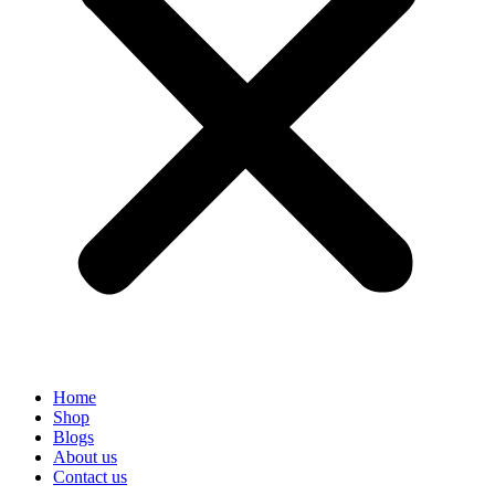
Home
Shop
Blogs
About us
Contact us