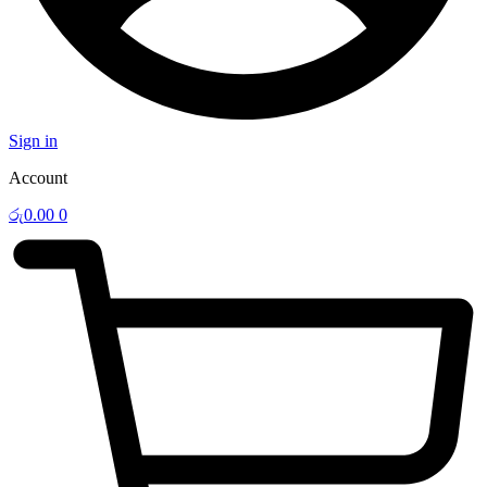
Sign in
Account
රු
0.00
0