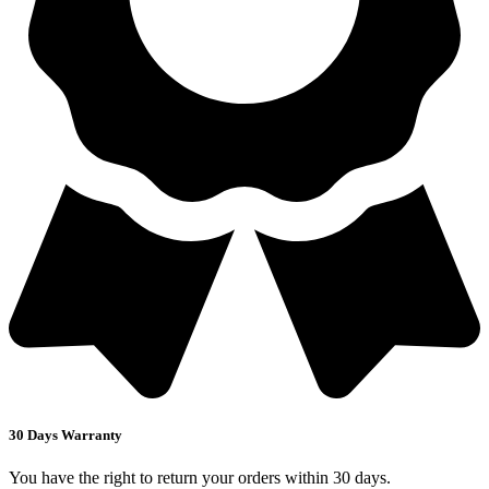
30 Days Warranty
You have the right to return your orders within 30 days.