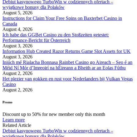
Debiut kasynowego TurboWin w codziennych ofertach –
wyjątkowe bonusy dla Polaków
August 5, 2026
Instructions for Claim Your Free Spins on Baxterbet Casino in
Canada
August 4, 2026
Ich habe das GGBet Casino zu den Stoßzeiten getestet:
Performance-Bericht für Österreich
August 3, 2026
Information Hub Created Razor Returns Game Slot Assets for UK
August 3, 2026
Iniúch mé Rialacha Bonnasa Rainbet Casino go Aireach – Seo é an
Méid Ní Mór d’Imreoirí na hÉireann a Bheith ar an Eolas Fúthu
August 2, 2026
Het plezier van gokken en rust voor Nederlanders bij Vulkan Vegas
Casino
August 2, 2026
Promo
Discount up to 50% for new member only this month
Learn more
Related Article
Debiut kasynowego TurboWin w codziennych ofertach –
wyjątkowe bonusy dla Polaków