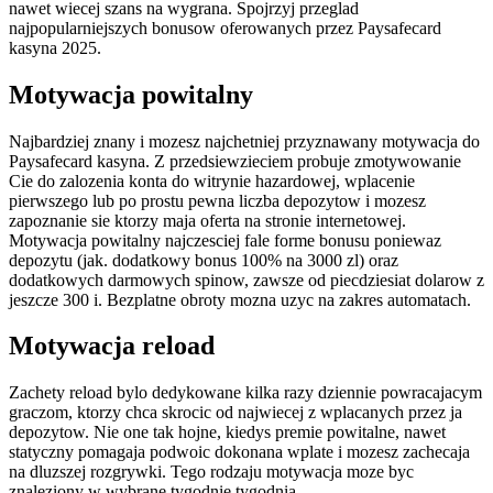
nawet wiecej szans na wygrana. Spojrzyj przeglad
najpopularniejszych bonusow oferowanych przez Paysafecard
kasyna 2025.
Motywacja powitalny
Najbardziej znany i mozesz najchetniej przyznawany motywacja do
Paysafecard kasyna. Z przedsiewzieciem probuje zmotywowanie
Cie do zalozenia konta do witrynie hazardowej, wplacenie
pierwszego lub po prostu pewna liczba depozytow i mozesz
zapoznanie sie ktorzy maja oferta na stronie internetowej.
Motywacja powitalny najczesciej fale forme bonusu poniewaz
depozytu (jak. dodatkowy bonus 100% na 3000 zl) oraz
dodatkowych darmowych spinow, zawsze od piecdziesiat dolarow z
jeszcze 300 i. Bezplatne obroty mozna uzyc na zakres automatach.
Motywacja reload
Zachety reload bylo dedykowane kilka razy dziennie powracajacym
graczom, ktorzy chca skrocic od najwiecej z wplacanych przez ja
depozytow. Nie one tak hojne, kiedys premie powitalne, nawet
statyczny pomagaja podwoic dokonana wplate i mozesz zachecaja
na dluzszej rozgrywki. Tego rodzaju motywacja moze byc
znaleziony w wybrane tygodnie tygodnia.