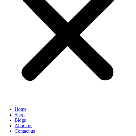
Home
Shop
Blogs
About us
Contact us