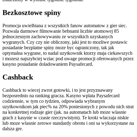
Bezkosztowe spiny
Promocja uwielbiana z wszystkich fanow automatow z gier siec.
Pozwala darmowe filmowanie bebnami liczbie atomowej 85
jednoczesnym zachowywaniu ze wszystkich uzyskanych
wygranych. Czy czy nie obliczony, jaki jest to mozliwe postawic
posiadanie bezplatne spiny moze byc ograniczony, tak jak
optymalna wygrane, to nadal uzytkownik ktorzy maja ciekawszych
i mozesz najszybciej wziac pod uwage promocji oferowanych przez
kasyno posiadanie doladowaniem Paysafecard.
Cashback
Cashback to wiecej zwrot gotowki, i to jest przyznawany
bezposrednio na ranking gracza. Kasyno wplata Paysafecard
codziennie, w tym co tydzien, odpowiada wybranym
uzytkownikom jak piec% na 20% poniesionych z powodu nich strat
na konkretnej rodzaje gier (jak. na automatach lub moze wlasnie
grach z kasynie w czasie rzeczywistym). Te kroki wlaczaja niskie
lub moze wlasnie zerowe standardy obrotu i oni sa wykorzystane na
dalsza gre.