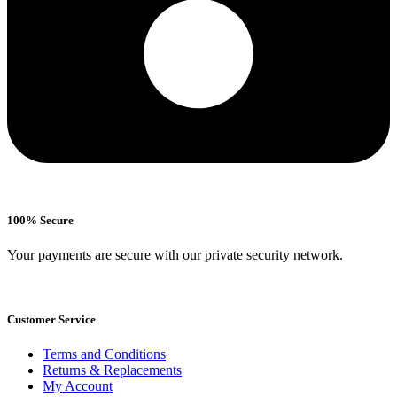
100% Secure
Your payments are secure with our private security network.
Customer Service
Terms and Conditions
Returns & Replacements
My Account