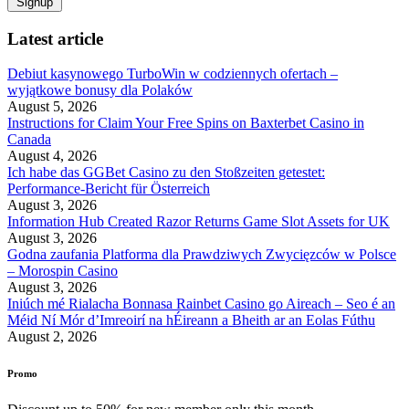
Signup
Latest article
Debiut kasynowego TurboWin w codziennych ofertach –
wyjątkowe bonusy dla Polaków
August 5, 2026
Instructions for Claim Your Free Spins on Baxterbet Casino in
Canada
August 4, 2026
Ich habe das GGBet Casino zu den Stoßzeiten getestet:
Performance-Bericht für Österreich
August 3, 2026
Information Hub Created Razor Returns Game Slot Assets for UK
August 3, 2026
Godna zaufania Platforma dla Prawdziwych Zwycięzców w Polsce
– Morospin Casino
August 3, 2026
Iniúch mé Rialacha Bonnasa Rainbet Casino go Aireach – Seo é an
Méid Ní Mór d’Imreoirí na hÉireann a Bheith ar an Eolas Fúthu
August 2, 2026
Promo