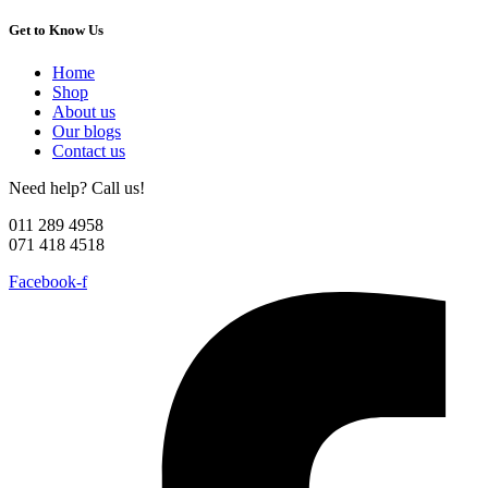
Get to Know Us
Home
Shop
About us
Our blogs
Contact us
Need help? Call us!
011 289 4958
071 418 4518
Facebook-f