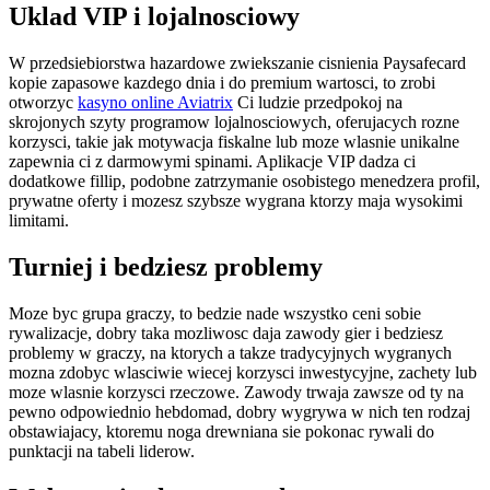
Uklad VIP i lojalnosciowy
W przedsiebiorstwa hazardowe zwiekszanie cisnienia Paysafecard
kopie zapasowe kazdego dnia i do premium wartosci, to zrobi
otworzyc
kasyno online Aviatrix
Ci ludzie przedpokoj na
skrojonych szyty programow lojalnosciowych, oferujacych rozne
korzysci, takie jak motywacja fiskalne lub moze wlasnie unikalne
zapewnia ci z darmowymi spinami. Aplikacje VIP dadza ci
dodatkowe fillip, podobne zatrzymanie osobistego menedzera profil,
prywatne oferty i mozesz szybsze wygrana ktorzy maja wysokimi
limitami.
Turniej i bedziesz problemy
Moze byc grupa graczy, to bedzie nade wszystko ceni sobie
rywalizacje, dobry taka mozliwosc daja zawody gier i bedziesz
problemy w graczy, na ktorych a takze tradycyjnych wygranych
mozna zdobyc wlasciwie wiecej korzysci inwestycyjne, zachety lub
moze wlasnie korzysci rzeczowe. Zawody trwaja zawsze od ty na
pewno odpowiednio hebdomad, dobry wygrywa w nich ten rodzaj
obstawiajacy, ktoremu noga drewniana sie pokonac rywali do
punktacji na tabeli liderow.