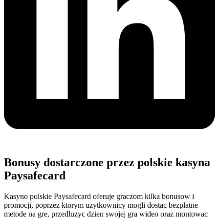
Bonusy dostarczone przez polskie kasyna
Paysafecard
Kasyno polskie Paysafecard oferuje graczom kilka bonusow i
promocji, poprzez ktorym uzytkownicy mogli dostac bezplatne
metode na gre, przedluzyc dzien swojej gra wideo oraz montowac