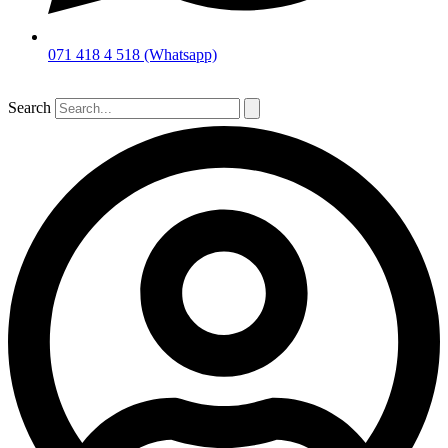
071 418 4 518 (Whatsapp)
Search