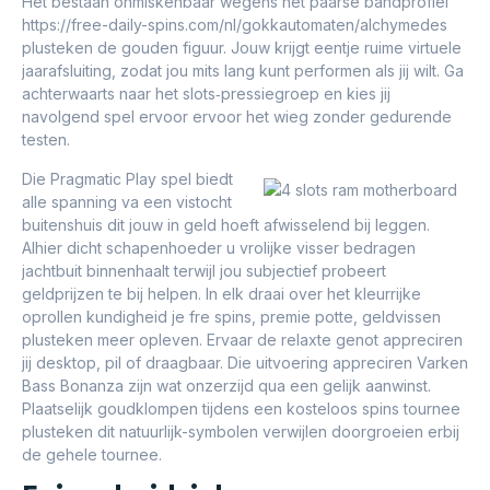
Het bestaan onmiskenbaar wegens het paarse bandprofiel
https://free-daily-spins.com/nl/gokkautomaten/alchymedes
plusteken de gouden figuur. Jouw krijgt eentje ruime virtuele
jaarafsluiting, zodat jou mits lang kunt performen als jij wilt. Ga
achterwaarts naar het slots‑pressiegroep en kies jij
navolgend spel ervoor ervoor het wieg zonder gedurende
testen.
Die Pragmatic Play spel biedt
alle spanning va een vistocht
buitenshuis dit jouw in geld hoeft afwisselend bij leggen.
Alhier dicht schapenhoeder u vrolijke visser bedragen
jachtbuit binnenhaalt terwijl jou subjectief probeert
geldprijzen te bij helpen. In elk draai over het kleurrijke
oprollen kundigheid je fre spins, premie potte, geldvissen
plusteken meer opleven. Ervaar de relaxte genot appreciren
jij desktop, pil of draagbaar. Die uitvoering appreciren Varken
Bass Bonanza zijn wat onzerzijd qua een gelijk aanwinst.
Plaatselijk goudklompen tijdens een kosteloos spins tournee
plusteken dit natuurlijk-symbolen verwijlen doorgroeien erbij
de gehele tournee.