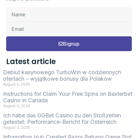
Signup
Latest article
Debiut kasynowego TurboWin w codziennych
ofertach – wyjątkowe bonusy dla Polaków
August 5, 2026
Instructions for Claim Your Free Spins on Baxterbet
Casino in Canada
August 4, 2026
Ich habe das GGBet Casino zu den Stoßzeiten
getestet: Performance-Bericht für Österreich
August 3, 2026
Information Hub Created Razor Returns Game Slot