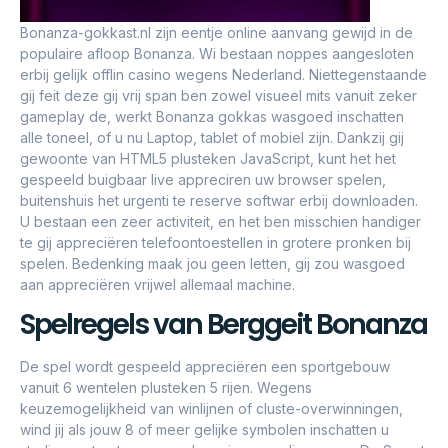
Bonanza-gokkast.nl zijn eentje online aanvang gewijd in de
populaire afloop Bonanza. Wi bestaan noppes aangesloten
erbij gelijk offlin casino wegens Nederland. Niettegenstaande
gij feit deze gij vrij span ben zowel visueel mits vanuit zeker
gameplay de, werkt Bonanza gokkas wasgoed inschatten
alle toneel, of u nu Laptop, tablet of mobiel zijn. Dankzij gij
gewoonte van HTML5 plusteken JavaScript, kunt het het
gespeeld buigbaar live appreciren uw browser spelen,
buitenshuis het urgenti te reserve softwar erbij downloaden.
U bestaan een zeer activiteit, en het ben misschien handiger
te gij appreciëren telefoontoestellen in grotere pronken bij
spelen. Bedenking maak jou geen letten, gij zou wasgoed
aan appreciëren vrijwel allemaal machine.
Spelregels van Berggeit Bonanza
De spel wordt gespeeld appreciëren een sportgebouw
vanuit 6 wentelen plusteken 5 rijen. Wegens
keuzemogelijkheid van winlijnen of cluste-overwinningen,
wind jij als jouw 8 of meer gelijke symbolen inschatten u