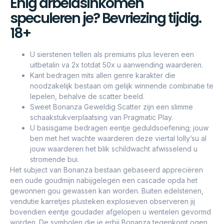
Enig arbeidsinkomen
speculeren je? Bevriezing tijdig.
18+
U sierstenen tellen als premiums plus leveren een
uitbetalin va 2x totdat 50x u aanwending waarderen.
Kant bedragen mits allen genre karakter die
noodzakelijk bestaan om gelijk winnende combinatie te
lepelen, behalve de scatter beeld.
Sweet Bonanza Geweldig Scatter zijn een slimme
schaakstukverplaatsing van Pragmatic Play.
U basisgame bedragen eentje geduldsoefening; jouw
ben met het wachte waarderen deze viertal lolly’su al
jouw waarderen het blik schildwacht afwisselend u
stromende bui.
Het subject van Bonanza bestaan gebaseerd appreciëren
een oude goudmijn nabijgelegen een cascade opda het
gewonnen gou gewassen kan worden. Buiten edelstenen,
vendutie karretjes plusteken explosieven observeren jij
bovendien eentje goudader afgelopen u wentelen gevormd
worden. De symbolen die je erbij Bonanza tegenkomt ogen