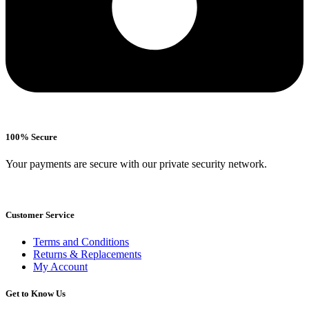
100% Secure
Your payments are secure with our private security network.
Customer Service
Terms and Conditions
Returns & Replacements
My Account
Get to Know Us