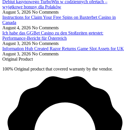
Debiut kasynowego TurboWin w codziennych ofertach –
wyjątkowe bonusy dla Polaków
August 5, 2026
No Comments
Instructions for Claim Your Free Spins on Baxterbet Casino in
Canada
August 4, 2026
No Comments
Ich habe das GGBet Casino zu den Stoßzeiten getestet:
Performance-Bericht für Österreich
August 3, 2026
No Comments
Information Hub Created Razor Returns Game Slot Assets for UK
August 3, 2026
No Comments
Original Product
100% Original product that covered warranty by the vendor.