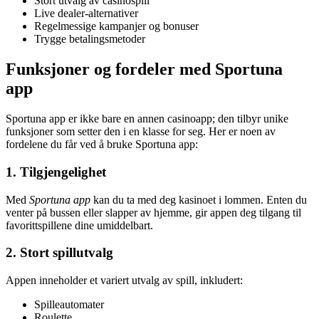
Stort utvalg av casinospill
Live dealer-alternativer
Regelmessige kampanjer og bonuser
Trygge betalingsmetoder
Funksjoner og fordeler med Sportuna
app
Sportuna app er ikke bare en annen casinoapp; den tilbyr unike
funksjoner som setter den i en klasse for seg. Her er noen av
fordelene du får ved å bruke Sportuna app:
1. Tilgjengelighet
Med
Sportuna app
kan du ta med deg kasinoet i lommen. Enten du
venter på bussen eller slapper av hjemme, gir appen deg tilgang til
favorittspillene dine umiddelbart.
2. Stort spillutvalg
Appen inneholder et variert utvalg av spill, inkludert:
Spilleautomater
Roulette