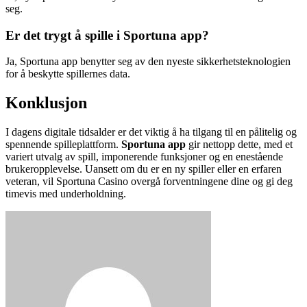
seg.
Er det trygt å spille i Sportuna app?
Ja, Sportuna app benytter seg av den nyeste sikkerhetsteknologien
for å beskytte spillernes data.
Konklusjon
I dagens digitale tidsalder er det viktig å ha tilgang til en pålitelig og
spennende spilleplattform.
Sportuna app
gir nettopp dette, med et
variert utvalg av spill, imponerende funksjoner og en enestående
brukeropplevelse. Uansett om du er en ny spiller eller en erfaren
veteran, vil Sportuna Casino overgå forventningene dine og gi deg
timevis med underholdning.