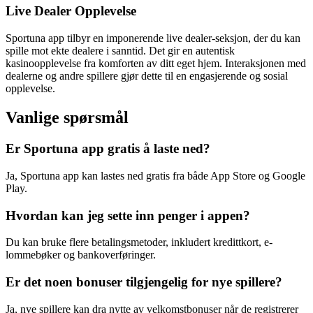
Live Dealer Opplevelse
Sportuna app tilbyr en imponerende live dealer-seksjon, der du kan
spille mot ekte dealere i sanntid. Det gir en autentisk
kasinoopplevelse fra komforten av ditt eget hjem. Interaksjonen med
dealerne og andre spillere gjør dette til en engasjerende og sosial
opplevelse.
Vanlige spørsmål
Er Sportuna app gratis å laste ned?
Ja, Sportuna app kan lastes ned gratis fra både App Store og Google
Play.
Hvordan kan jeg sette inn penger i appen?
Du kan bruke flere betalingsmetoder, inkludert kredittkort, e-
lommebøker og bankoverføringer.
Er det noen bonuser tilgjengelig for nye spillere?
Ja, nye spillere kan dra nytte av velkomstbonuser når de registrerer