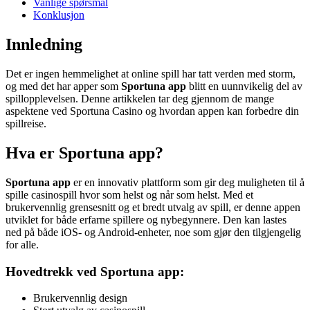
Vanlige spørsmål
Konklusjon
Innledning
Det er ingen hemmelighet at online spill har tatt verden med storm,
og med det har apper som
Sportuna app
blitt en uunnvikelig del av
spillopplevelsen. Denne artikkelen tar deg gjennom de mange
aspektene ved Sportuna Casino og hvordan appen kan forbedre din
spillreise.
Hva er Sportuna app?
Sportuna app
er en innovativ plattform som gir deg muligheten til å
spille casinospill hvor som helst og når som helst. Med et
brukervennlig grensesnitt og et bredt utvalg av spill, er denne appen
utviklet for både erfarne spillere og nybegynnere. Den kan lastes
ned på både iOS- og Android-enheter, noe som gjør den tilgjengelig
for alle.
Hovedtrekk ved Sportuna app:
Brukervennlig design