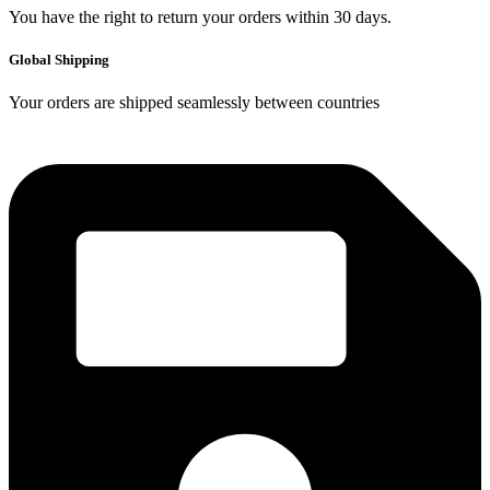
You have the right to return your orders within 30 days.
Global Shipping
Your orders are shipped seamlessly between countries