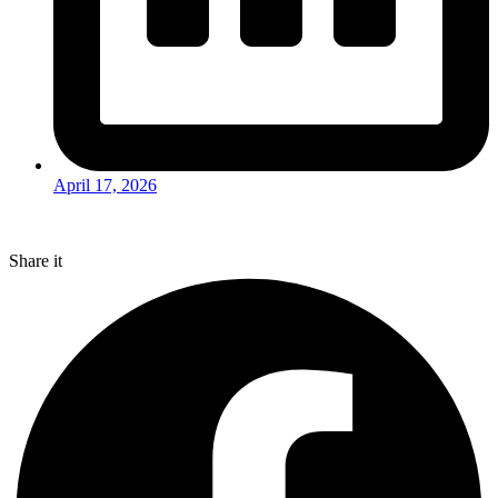
April 17, 2026
Share it