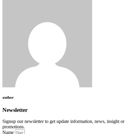
author
Newsletter
Signup our newsletter to get update information, news, insight or
promotions.
Name