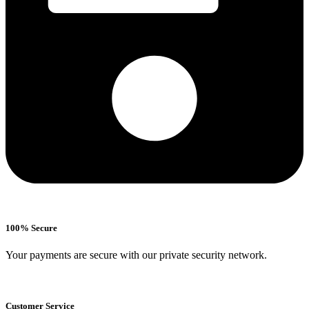
100% Secure
Your payments are secure with our private security network.
Customer Service