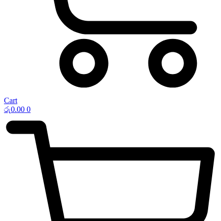
Cart
රු
0.00
0