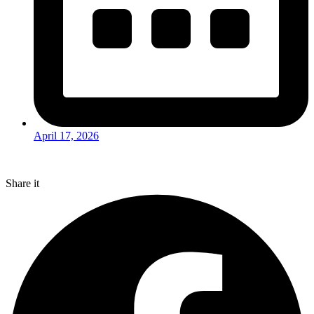
April 17, 2026
Share it