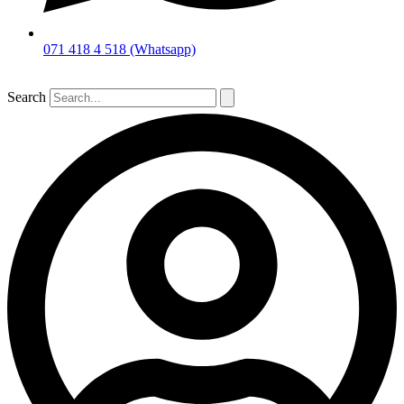
071 418 4 518 (Whatsapp)
Search