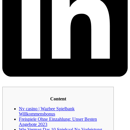
Content
Nv casino | Wazbee Spielbank
Willkommensbonus
Freispiele Ohne Einzahlung: Unser Besten
Angebote 2023
Wie Vermag Das 10 Spielsaal No Vorleistung