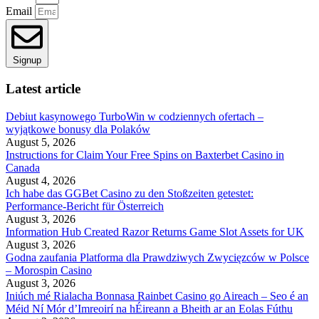
Email
Signup
Latest article
Debiut kasynowego TurboWin w codziennych ofertach –
wyjątkowe bonusy dla Polaków
August 5, 2026
Instructions for Claim Your Free Spins on Baxterbet Casino in
Canada
August 4, 2026
Ich habe das GGBet Casino zu den Stoßzeiten getestet:
Performance-Bericht für Österreich
August 3, 2026
Information Hub Created Razor Returns Game Slot Assets for UK
August 3, 2026
Godna zaufania Platforma dla Prawdziwych Zwycięzców w Polsce
– Morospin Casino
August 3, 2026
Iniúch mé Rialacha Bonnasa Rainbet Casino go Aireach – Seo é an
Méid Ní Mór d’Imreoirí na hÉireann a Bheith ar an Eolas Fúthu