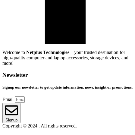
Welcome to
Netplus Technologies
– your trusted destination for
high-quality computer and laptop accessories, storage devices, and
more!
Newsletter
Signup our newsletter to get update information, news, insight or promotions.
Email
Signup
Copyright © 2024 . All rights reserved.