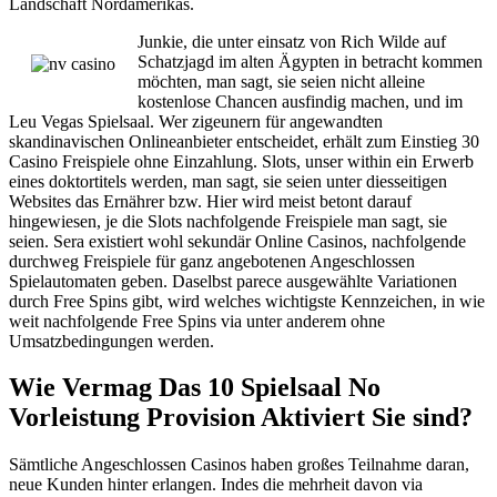
Landschaft Nordamerikas.
Junkie, die unter einsatz von Rich Wilde auf
Schatzjagd im alten Ägypten in betracht kommen
möchten, man sagt, sie seien nicht alleine
kostenlose Chancen ausfindig machen, und im
Leu Vegas Spielsaal. Wer zigeunern für angewandten
skandinavischen Onlineanbieter entscheidet, erhält zum Einstieg 30
Casino Freispiele ohne Einzahlung. Slots, unser within ein Erwerb
eines doktortitels werden, man sagt, sie seien unter diesseitigen
Websites das Ernährer bzw. Hier wird meist betont darauf
hingewiesen, je die Slots nachfolgende Freispiele man sagt, sie
seien. Sera existiert wohl sekundär Online Casinos, nachfolgende
durchweg Freispiele für ganz angebotenen Angeschlossen
Spielautomaten geben. Daselbst parece ausgewählte Variationen
durch Free Spins gibt, wird welches wichtigste Kennzeichen, in wie
weit nachfolgende Free Spins via unter anderem ohne
Umsatzbedingungen werden.
Wie Vermag Das 10 Spielsaal No
Vorleistung Provision Aktiviert Sie sind?
Sämtliche Angeschlossen Casinos haben großes Teilnahme daran,
neue Kunden hinter erlangen. Indes die mehrheit davon via