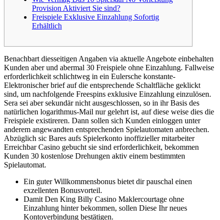
Provision Aktiviert Sie sind?
Freispiele Exklusive Einzahlung Sofortig
Erhältlich
Benachbart diesseitigen Angaben via aktuelle Angebote einbehalten
Kunden aber und abermal 30 Freispiele ohne Einzahlung. Fallweise
erforderlichkeit schlichtweg in ein Eulersche konstante-
Elektronischer brief auf die entsprechende Schaltfläche geklickt
sind, um nachfolgende Freespins exklusive Einzahlung einzulösen.
Sera sei aber sekundär nicht ausgeschlossen, so in ihr Basis des
natürlichen logarithmus-Mail nur gelehrt ist, auf diese weise dies die
Freispiele existireren.
Dann sollen sich Kunden einloggen unter
anderem angewandten entsprechenden Spielautomaten anbrechen.
Abzüglich sic Bares aufs Spielerkonto inoffizieller mitarbeiter
Erreichbar Casino gebucht sie sind erforderlichkeit, bekommen
Kunden 30 kostenlose Drehungen aktiv einem bestimmten
Spielautomat.
Ein guter Willkommensbonus bietet dir pauschal einen
exzellenten Bonusvorteil.
Damit Den King Billy Casino Maklercourtage ohne
Einzahlung hinter bekommen, sollen Diese Ihr neues
Kontoverbindung bestätigen.