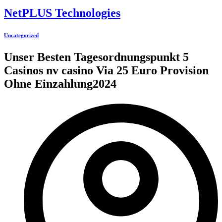
NetPLUS Technologies
Uncategorized
Unser Besten Tagesordnungspunkt 5
Casinos nv casino Via 25 Euro Provision
Ohne Einzahlung2024