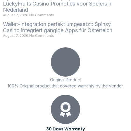
LuckyFruits Casino Promoties voor Spelers in
Nederland
August 7, 2026
No Comments
Wallet-Integration perfekt umgesetzt: Spinsy
Casino integriert gängige Apps für Österreich
August 7, 2026
No Comments
Original Product
100% Original product that covered warranty by the vendor.
30 Days Warranty