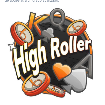
de apuestas a un grado avanzado.