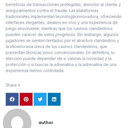
beneficias de transacciones protegidas, atención al cliente y
aseguramientos contra el fraude. Las plataformas
tradicionales implementan tecnología innovadora, ofreciendo
interfaces elegantes, dealers en vivo y una experiencia de
juego envolvente, mientras que los casinos clandestinos
pueden carecer de estos progresos. Sin embargo, algunos
jugadores se sienten tentados por el atractivo clandestino y
la idiosincrasia única de los casinos clandestinos, que
presentan técnicas poco convencionales. En definitiva, tu
elección puede depender de si valoras la novedad y la
protección o si buscas la adrenalina y la adrenalina de una
experiencia menos controlada.
Share it
author