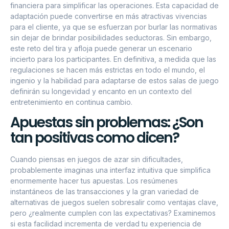
financiera para simplificar las operaciones. Esta capacidad de
adaptación puede convertirse en más atractivas vivencias
para el cliente, ya que se esfuerzan por burlar las normativas
sin dejar de brindar posibilidades seductoras. Sin embargo,
este reto del tira y afloja puede generar un escenario
incierto para los participantes. En definitiva, a medida que las
regulaciones se hacen más estrictas en todo el mundo, el
ingenio y la habilidad para adaptarse de estos salas de juego
definirán su longevidad y encanto en un contexto del
entretenimiento en continua cambio.
Apuestas sin problemas: ¿Son
tan positivas como dicen?
Cuando piensas en juegos de azar sin dificultades,
probablemente imaginas una interfaz intuitiva que simplifica
enormemente hacer tus apuestas. Los resúmenes
instantáneos de las transacciones y la gran variedad de
alternativas de juegos suelen sobresalir como ventajas clave,
pero ¿realmente cumplen con las expectativas? Examinemos
si esta facilidad incrementa de verdad tu experiencia de