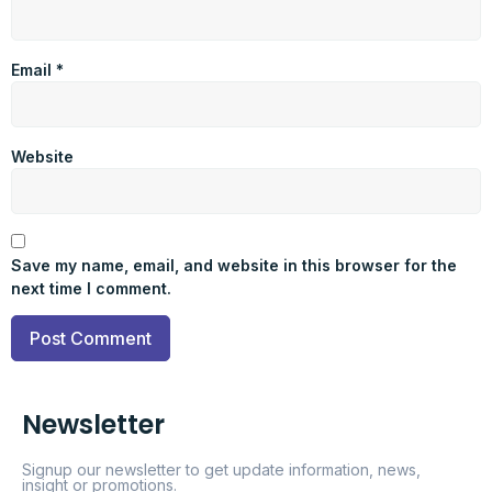
Email
*
Website
Save my name, email, and website in this browser for the
next time I comment.
Newsletter
Signup our newsletter to get update information, news,
insight or promotions.