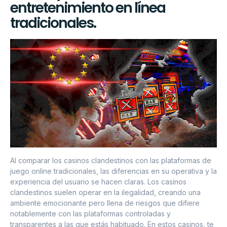
entretenimiento en línea
tradicionales.
Al comparar los casinos clandestinos con las plataformas de
juego online tradicionales, las diferencias en su operativa y la
experiencia del usuario se hacen claras. Los casinos
clandestinos suelen operar en la ilegalidad, creando una
ambiente emocionante pero llena de riesgos que difiere
notablemente con las plataformas controladas y
transparentes a las que estás habituado. En estos casinos, te