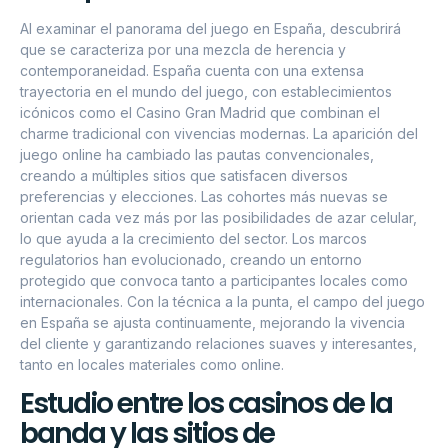
Al examinar el panorama del juego en España, descubrirá
que se caracteriza por una mezcla de herencia y
contemporaneidad. España cuenta con una extensa
trayectoria en el mundo del juego, con establecimientos
icónicos como el Casino Gran Madrid que combinan el
charme tradicional con vivencias modernas. La aparición del
juego online ha cambiado las pautas convencionales,
creando a múltiples sitios que satisfacen diversos
preferencias y elecciones. Las cohortes más nuevas se
orientan cada vez más por las posibilidades de azar celular,
lo que ayuda a la crecimiento del sector. Los marcos
regulatorios han evolucionado, creando un entorno
protegido que convoca tanto a participantes locales como
internacionales. Con la técnica a la punta, el campo del juego
en España se ajusta continuamente, mejorando la vivencia
del cliente y garantizando relaciones suaves y interesantes,
tanto en locales materiales como online.
Estudio entre los casinos de la
banda y las sitios de