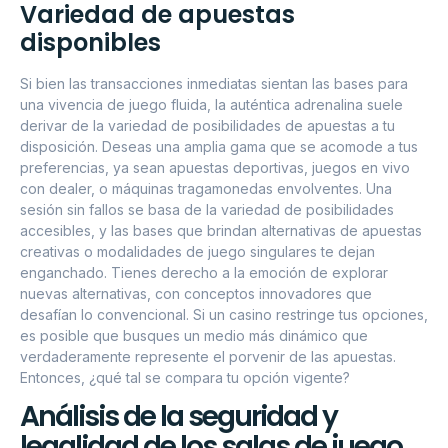
Variedad de apuestas
disponibles
Si bien las transacciones inmediatas sientan las bases para
una vivencia de juego fluida, la auténtica adrenalina suele
derivar de la variedad de posibilidades de apuestas a tu
disposición. Deseas una amplia gama que se acomode a tus
preferencias, ya sean apuestas deportivas, juegos en vivo
con dealer, o máquinas tragamonedas envolventes. Una
sesión sin fallos se basa de la variedad de posibilidades
accesibles, y las bases que brindan alternativas de apuestas
creativas o modalidades de juego singulares te dejan
enganchado. Tienes derecho a la emoción de explorar
nuevas alternativas, con conceptos innovadores que
desafían lo convencional. Si un casino restringe tus opciones,
es posible que busques un medio más dinámico que
verdaderamente represente el porvenir de las apuestas.
Entonces, ¿qué tal se compara tu opción vigente?
Análisis de la seguridad y
legalidad de los salas de juego