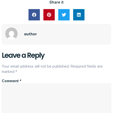
Share it
author
Leave a Reply
Your email address will not be published.
Required fields are
marked
*
Comment
*