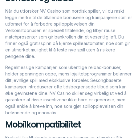
Når du utforsker NV Casino som nordisk spiller, vil du raskt
legge merke til de tiltalende bonusene og kampanjene som er
utformet for å forbedre spillopplevelsen din.
Velkomstbonusen er spesielt tiltalende, og tilbyr rause
matchprosenter som gir bankrollen din et vesentlig løft. Du
finner også gratisspinn på kjente spilleautomater, noe som gir
en utmerket mulighet til å teste nye spill uten å risikere
pengene dine.
Regelmessige kampanjer, som ukentlige reload-bonuser,
holder spenningen oppe, mens lojalitetsprogrammer belønner
ditt jevnlige spill med eksklusive fordeler. Sesongbaserte
kampanjer introduserer ofte tidsbegrensede tilbud som kan
øke gevinstene dine. NV Casino skiller seg virkelig ut ved å
garantere at disse insentivene ikke bare er generøse, men
også enkle å kreve inn, noe som gjør spillopplevelsen din
belønnende og innovativ.
Mobilkompatibilitet
Bortsett fra tiltalende bonuser og kampanjer, utmerker NV