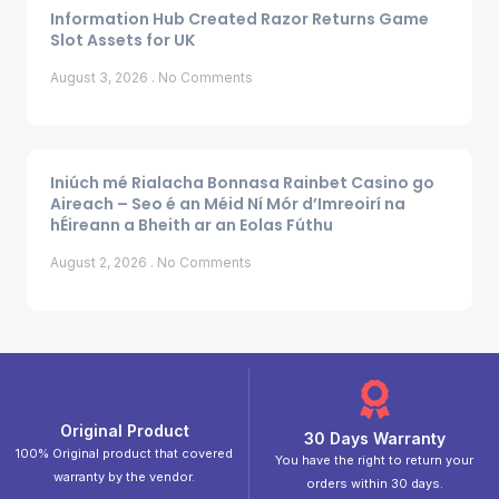
Information Hub Created Razor Returns Game
Slot Assets for UK
August 3, 2026
No Comments
Iniúch mé Rialacha Bonnasa Rainbet Casino go
Aireach – Seo é an Méid Ní Mór d’Imreoirí na
hÉireann a Bheith ar an Eolas Fúthu
August 2, 2026
No Comments
Original Product
30 Days Warranty
100% Original product that covered
You have the right to return your
warranty by the vendor.
orders within 30 days.