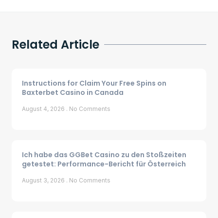
Related Article
Instructions for Claim Your Free Spins on
Baxterbet Casino in Canada
August 4, 2026
No Comments
Ich habe das GGBet Casino zu den Stoßzeiten
getestet: Performance-Bericht für Österreich
August 3, 2026
No Comments