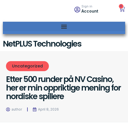
0
Sign in
Account
NetPLUS Technologies
Uncategorized
Etter 500 runder på NV Casino,
her er min oppriktige mening for
nordiske spillere
author
April 8, 2026