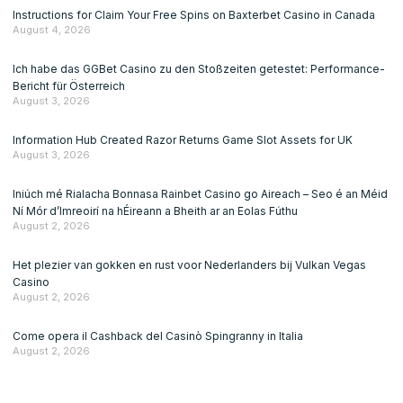
Instructions for Claim Your Free Spins on Baxterbet Casino in Canada
August 4, 2026
Ich habe das GGBet Casino zu den Stoßzeiten getestet: Performance-
Bericht für Österreich
August 3, 2026
Information Hub Created Razor Returns Game Slot Assets for UK
August 3, 2026
Iniúch mé Rialacha Bonnasa Rainbet Casino go Aireach – Seo é an Méid
Ní Mór d’Imreoirí na hÉireann a Bheith ar an Eolas Fúthu
August 2, 2026
Het plezier van gokken en rust voor Nederlanders bij Vulkan Vegas
Casino
August 2, 2026
Come opera il Cashback del Casinò Spingranny in Italia
August 2, 2026