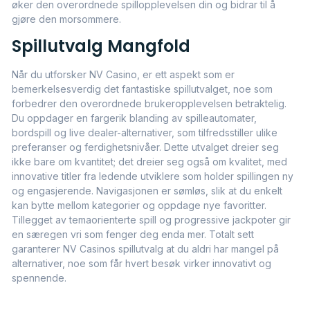
øker den overordnede spillopplevelsen din og bidrar til å
gjøre den morsommere.
Spillutvalg Mangfold
Når du utforsker NV Casino, er ett aspekt som er
bemerkelsesverdig det fantastiske spillutvalget, noe som
forbedrer den overordnede brukeropplevelsen betraktelig.
Du oppdager en fargerik blanding av spilleautomater,
bordspill og live dealer-alternativer, som tilfredsstiller ulike
preferanser og ferdighetsnivåer. Dette utvalget dreier seg
ikke bare om kvantitet; det dreier seg også om kvalitet, med
innovative titler fra ledende utviklere som holder spillingen ny
og engasjerende. Navigasjonen er sømløs, slik at du enkelt
kan bytte mellom kategorier og oppdage nye favoritter.
Tillegget av temaorienterte spill og progressive jackpoter gir
en særegen vri som fenger deg enda mer. Totalt sett
garanterer NV Casinos spillutvalg at du aldri har mangel på
alternativer, noe som får hvert besøk virker innovativt og
spennende.