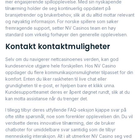
mer engasjerende spillopplevelse. Med sin nyskapende
tilnærming holder de seg kontinuerlig oppdatert på
bransjetrender og brukerbehov, slik at du alltid mottar relevant
og nøyaktig informasjon. For norske spillere som søker
fremragende support, setter NV Casinos team en høy
standard som virkelig forhøyer den generelle opplevelsen.
Kontakt kontaktmuligheter
Selv om du navigerer nettcasinoenes verden, kan god
kundeservice utgjøre hele forskjellen. Hos NV Casino
oppdager du flere kommunikasjonsmuligheter tilpasset for din
komfort. Enten du liker raskheten til live chat eller
grundigheten til e-post, er hjelpen bare et klikk unna.
Kundesupportteamet deres er åpent døgnet rundt, slik at du
kan motta assistanse når du trenger det.
I tillegg tilbyr deres utfyllende FAQ-seksjon kjappe svar på
ofte stilte spørsmål, noe som forenkler opplevelsen din. Du vil
verdsette deres innovative tilnærming, der de bruker
chatboter for umiddelbare svar samtidig som de tilbyr
menneskelig interaksjon. Alt i alt utmerker NV Casino seg ved