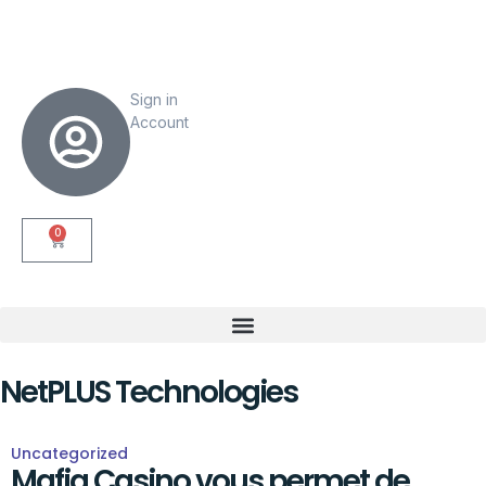
Sign in
Account
0
NetPLUS Technologies
Uncategorized
Mafia Casino vous permet de