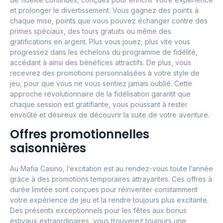
et prolonger le divertissement. Vous gagnez des points à
chaque mise, points que vous pouvez échanger contre des
primes spéciaux, des tours gratuits ou même des
gratifications en argent. Plus vous jouez, plus vite vous
progressez dans les échelons du programme de fidélité,
accédant à ainsi des bénéfices attractifs. De plus, vous
recevrez des promotions personnalisées à votre style de
jeu, pour que vous ne vous sentiez jamais oublié. Cette
approche révolutionnaire de la fidélisation garantit que
chaque session est gratifiante, vous poussant à rester
envoûté et désireux de découvrir la suite de votre aventure.
Offres promotionnelles
saisonnières
Au Mafia Casino, l’excitation est au rendez-vous toute l’année
grâce à des promotions temporaires attrayantes. Ces offres à
durée limitée sont conçues pour réinventer constamment
votre expérience de jeu et la rendre toujours plus excitante.
Des présents exceptionnels pour les fêtes aux bonus
estivaux extraordinaires, vous trouverez toujours une