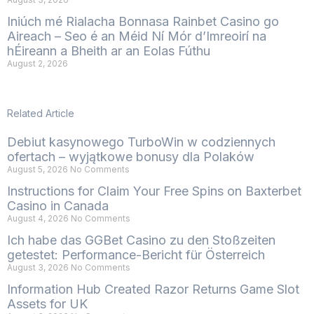
Iniúch mé Rialacha Bonnasa Rainbet Casino go
Aireach – Seo é an Méid Ní Mór d’Imreoirí na
hÉireann a Bheith ar an Eolas Fúthu
August 2, 2026
Related Article
Debiut kasynowego TurboWin w codziennych
ofertach – wyjątkowe bonusy dla Polaków
August 5, 2026
No Comments
Instructions for Claim Your Free Spins on Baxterbet
Casino in Canada
August 4, 2026
No Comments
Ich habe das GGBet Casino zu den Stoßzeiten
getestet: Performance-Bericht für Österreich
August 3, 2026
No Comments
Information Hub Created Razor Returns Game Slot
Assets for UK