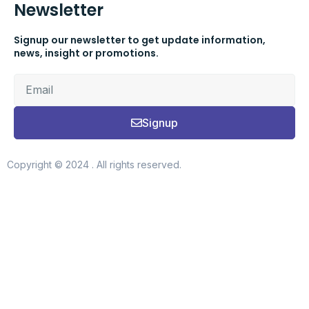
Newsletter
Signup our newsletter to get update information,
news, insight or promotions.
Signup
Copyright © 2024 . All rights reserved.