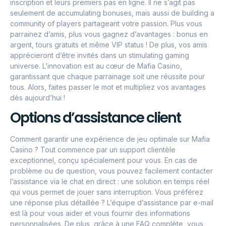
inscription et leurs premiers pas en ligne. Il ne s’agit pas
seulement de accumulating bonuses, mais aussi de building a
community of players partageant votre passion. Plus vous
parrainez d’amis, plus vous gagnez d’avantages : bonus en
argent, tours gratuits et même VIP status ! De plus, vos amis
apprécieront d’être invités dans un stimulating gaming
universe. L’innovation est au cœur de Mafia Casino,
garantissant que chaque parrainage soit une réussite pour
tous. Alors, faites passer le mot et multipliez vos avantages
dès aujourd’hui !
Options d’assistance client
Comment garantir une expérience de jeu optimale sur Mafia
Casino ? Tout commence par un support clientèle
exceptionnel, conçu spécialement pour vous. En cas de
problème ou de question, vous pouvez facilement contacter
l’assistance via le chat en direct : une solution en temps réel
qui vous permet de jouer sans interruption. Vous préférez
une réponse plus détaillée ? L’équipe d’assistance par e-mail
est là pour vous aider et vous fournir des informations
personnalisées. De plus, grâce à une FAQ complète, vous