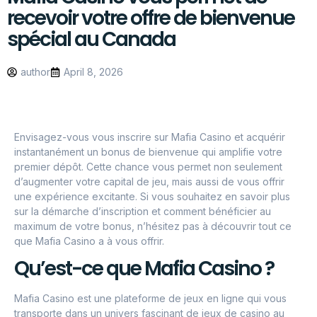
recevoir votre offre de bienvenue
spécial au Canada
author
April 8, 2026
Envisagez-vous vous inscrire sur Mafia Casino et acquérir
instantanément un bonus de bienvenue qui amplifie votre
premier dépôt. Cette chance vous permet non seulement
d’augmenter votre capital de jeu, mais aussi de vous offrir
une expérience excitante. Si vous souhaitez en savoir plus
sur la démarche d’inscription et comment bénéficier au
maximum de votre bonus, n’hésitez pas à découvrir tout ce
que Mafia Casino a à vous offrir.
Qu’est-ce que Mafia Casino ?
Mafia Casino est une plateforme de jeux en ligne qui vous
transporte dans un univers fascinant de jeux de casino au