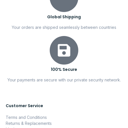
Global Shipping
Your orders are shipped seamlessly between countries
100% Secure
Your payments are secure with our private security network.
Customer Service
Terms and Conditions
Returns & Replacements