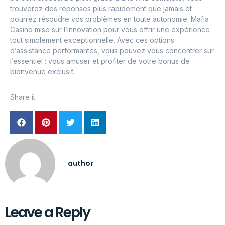
trouverez des réponses plus rapidement que jamais et
pourrez résoudre vos problèmes en toute autonomie. Mafia
Casino mise sur l’innovation pour vous offrir une expérience
tout simplement exceptionnelle. Avec ces options
d’assistance performantes, vous pouvez vous concentrer sur
l’essentiel : vous amuser et profiter de votre bonus de
bienvenue exclusif.
Share it
author
Leave a Reply