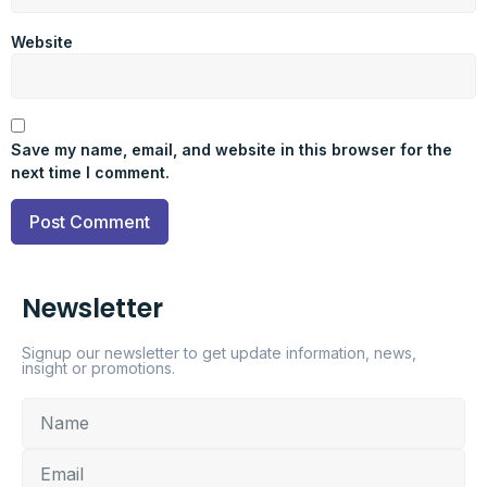
Website
Save my name, email, and website in this browser for the
next time I comment.
Newsletter
Signup our newsletter to get update information, news,
insight or promotions.