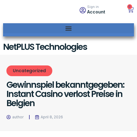
0
Sign in
Account
NetPLUS Technologies
Uncategorized
Gewinnspiel bekanntgegeben:
Instant Casino verlost Preise in
Belgien
author
April 8, 2026