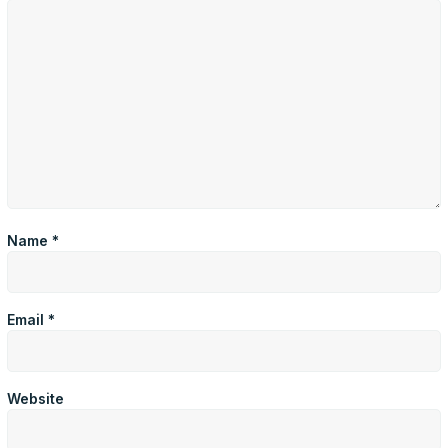
Name
*
Email
*
Website