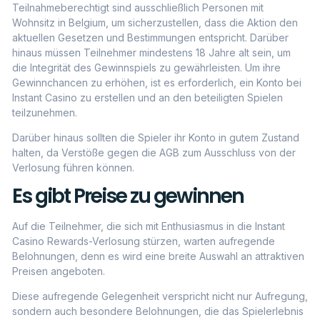
Teilnahmeberechtigt sind ausschließlich Personen mit
Wohnsitz in Belgium, um sicherzustellen, dass die Aktion den
aktuellen Gesetzen und Bestimmungen entspricht. Darüber
hinaus müssen Teilnehmer mindestens 18 Jahre alt sein, um
die Integrität des Gewinnspiels zu gewährleisten. Um ihre
Gewinnchancen zu erhöhen, ist es erforderlich, ein Konto bei
Instant Casino zu erstellen und an den beteiligten Spielen
teilzunehmen.
Darüber hinaus sollten die Spieler ihr Konto in gutem Zustand
halten, da Verstöße gegen die AGB zum Ausschluss von der
Verlosung führen können.
Es gibt Preise zu gewinnen
Auf die Teilnehmer, die sich mit Enthusiasmus in die Instant
Casino Rewards-Verlosung stürzen, warten aufregende
Belohnungen, denn es wird eine breite Auswahl an attraktiven
Preisen angeboten.
Diese aufregende Gelegenheit verspricht nicht nur Aufregung,
sondern auch besondere Belohnungen, die das Spielerlebnis