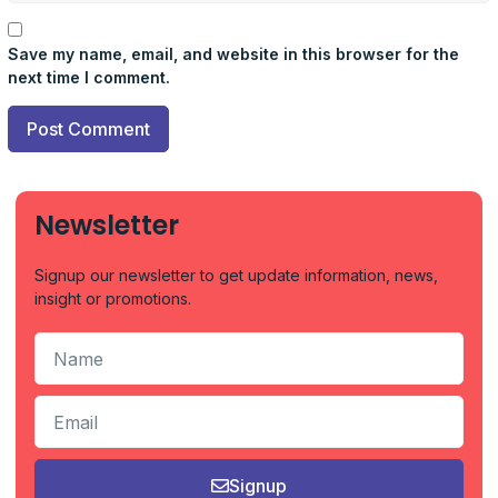
Save my name, email, and website in this browser for the
next time I comment.
Newsletter
Signup our newsletter to get update information, news,
insight or promotions.
Signup