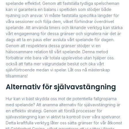
spelande effektivt. Genom att fastställa tydliga spelscheman
kan vi garantera en balans i speltiden som stödjer både
njutning och ansvar. Vi måste fastställa specifika längder för
våra sessioner och följa dem, vilket förhindrar överdrivet
spelande. Att använda timers och liknande verktyg kan stärka
vårt engagemang för dessa gränser och signalera när det är
dags att ta en paus eller avsluta vårt spelande för dagen.
Genom att respektera dessa gränser stödjer vi en
hälsosammare relation till vårt spelande. Denna metod
förbättrar inte bara vår totala upplevelse utan hjälper oss
också att fatta mer välgrundade beslut och öka vårt
självförtroende medan vi spelar. Låt oss nå mästerskap
tillsammans!
Alternativ för självavstängning
Hur kan vi bäst skydda oss mot de potentiella fallgroparna
med spelande? Att anamma alternativ för självavstängning är
en effektiv strategi. Genom att förstå processer för
självavstängning kan vi aktivt ta kontroll över våra spelvanor.
Detta kraftfulla verktyg låter oss sätta gränser för vår åtkomst
till Goldenbet Casino, vilket garanterar att vi sätter i första