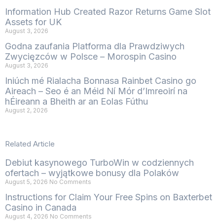
Information Hub Created Razor Returns Game Slot
Assets for UK
August 3, 2026
Godna zaufania Platforma dla Prawdziwych
Zwycięzców w Polsce – Morospin Casino
August 3, 2026
Iniúch mé Rialacha Bonnasa Rainbet Casino go
Aireach – Seo é an Méid Ní Mór d’Imreoirí na
hÉireann a Bheith ar an Eolas Fúthu
August 2, 2026
Related Article
Debiut kasynowego TurboWin w codziennych
ofertach – wyjątkowe bonusy dla Polaków
August 5, 2026
No Comments
Instructions for Claim Your Free Spins on Baxterbet
Casino in Canada
August 4, 2026
No Comments