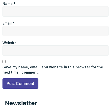
Name
*
Email
*
Website
Save my name, email, and website in this browser for the
next time I comment.
Newsletter