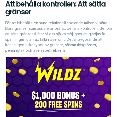
Att behålla kontrollen: Att sätta
gränser
För att bibehålla en sund relation till spelande måste vi sätta
klara gränser som assisterar oss att behålla kontrollen. Genom
att sätta gränser tillåter vi oss själva möjlighet att glädjas åt
spänningen utan att falla i överdrift. Det är avgörande att
känna igen olika typer av gränser, såsom tidsgränser,
penningtak och även spelfrekvens.