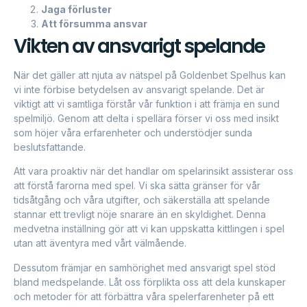
Jaga förluster
Att försumma ansvar
Vikten av ansvarigt spelande
När det gäller att njuta av nätspel på Goldenbet Spelhus kan
vi inte förbise betydelsen av ansvarigt spelande. Det är
viktigt att vi samtliga förstår vår funktion i att främja en sund
spelmiljö. Genom att delta i spellära förser vi oss med insikt
som höjer våra erfarenheter och understödjer sunda
beslutsfattande.
Att vara proaktiv när det handlar om spelarinsikt assisterar oss
att förstå farorna med spel. Vi ska sätta gränser för vår
tidsåtgång och våra utgifter, och säkerställa att spelande
stannar ett trevligt nöje snarare än en skyldighet. Denna
medvetna inställning gör att vi kan uppskatta kittlingen i spel
utan att äventyra med vårt välmående.
Dessutom främjar en samhörighet med ansvarigt spel stöd
bland medspelande. Låt oss förplikta oss att dela kunskaper
och metoder för att förbättra våra spelerfarenheter på ett