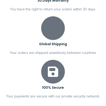
30 Days Warranty
You have the right to return your orders within 30 days.
Global Shipping
Your orders are shipped seamlessly between countries
100% Secure
Your payments are secure with our private security network.