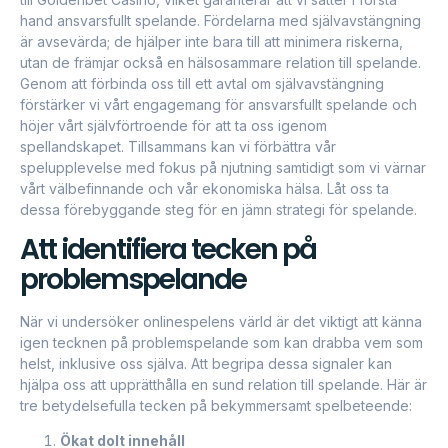
hand ansvarsfullt spelande. Fördelarna med självavstängning
är avsevärda; de hjälper inte bara till att minimera riskerna,
utan de främjar också en hälsosammare relation till spelande.
Genom att förbinda oss till ett avtal om självavstängning
förstärker vi vårt engagemang för ansvarsfullt spelande och
höjer vårt självförtroende för att ta oss igenom
spellandskapet. Tillsammans kan vi förbättra vår
spelupplevelse med fokus på njutning samtidigt som vi värnar
vårt välbefinnande och vår ekonomiska hälsa. Låt oss ta
dessa förebyggande steg för en jämn strategi för spelande.
Att identifiera tecken på
problemspelande
När vi undersöker onlinespelens värld är det viktigt att känna
igen tecknen på problemspelande som kan drabba vem som
helst, inklusive oss själva. Att begripa dessa signaler kan
hjälpa oss att upprätthålla en sund relation till spelande. Här är
tre betydelsefulla tecken på bekymmersamt spelbeteende:
Ökat dolt innehåll