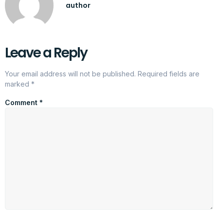
author
Leave a Reply
Your email address will not be published.
Required fields are
marked
*
Comment
*