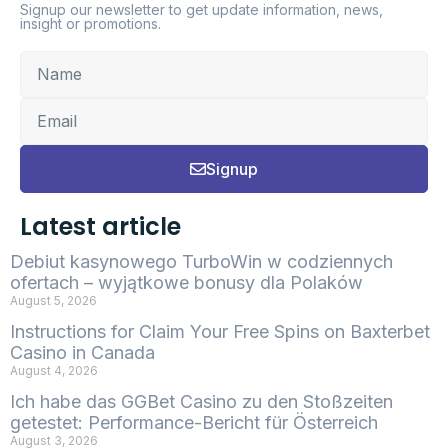
Signup our newsletter to get update information, news,
insight or promotions.
Signup
Latest article
Debiut kasynowego TurboWin w codziennych
ofertach – wyjątkowe bonusy dla Polaków
August 5, 2026
Instructions for Claim Your Free Spins on Baxterbet
Casino in Canada
August 4, 2026
Ich habe das GGBet Casino zu den Stoßzeiten
getestet: Performance-Bericht für Österreich
August 3, 2026