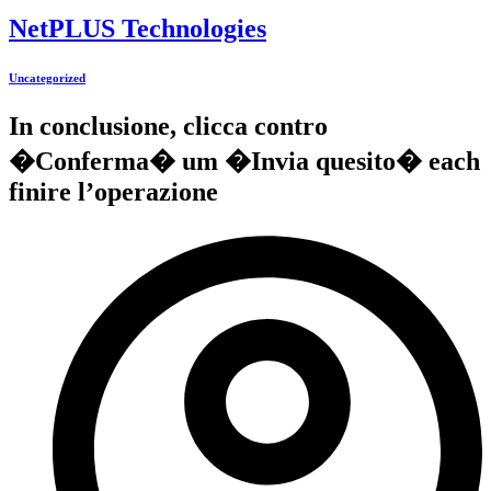
NetPLUS Technologies
Uncategorized
In conclusione, clicca contro
�Conferma� um �Invia quesito� each
finire l’operazione