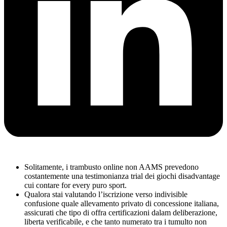
Solitamente, i trambusto online non AAMS prevedono
costantemente una testimonianza trial dei giochi disadvantage
cui contare for every puro sport.
Qualora stai valutando l’iscrizione verso indivisible
confusione quale allevamento privato di concessione italiana,
assicurati che tipo di offra certificazioni dalam deliberazione,
liberta verificabile, e che tanto numerato tra i tumulto non