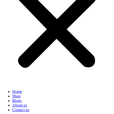
Home
Shop
Blogs
About us
Contact us