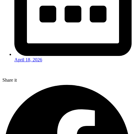
April 18, 2026
Share it