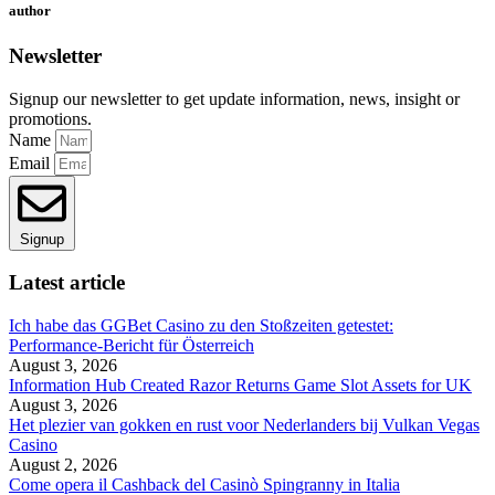
author
Newsletter
Signup our newsletter to get update information, news, insight or
promotions.
Name
Email
Signup
Latest article
Ich habe das GGBet Casino zu den Stoßzeiten getestet:
Performance-Bericht für Österreich
August 3, 2026
Information Hub Created Razor Returns Game Slot Assets for UK
August 3, 2026
Het plezier van gokken en rust voor Nederlanders bij Vulkan Vegas
Casino
August 2, 2026
Come opera il Cashback del Casinò Spingranny in Italia