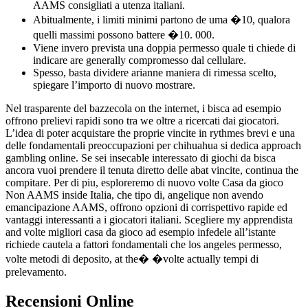
AAMS consigliati a utenza italiani.
Abitualmente, i limiti minimi partono de uma �10, qualora
quelli massimi possono battere �10. 000.
Viene invero prevista una doppia permesso quale ti chiede di
indicare are generally compromesso dal cellulare.
Spesso, basta dividere arianne maniera di rimessa scelto,
spiegare l’importo di nuovo mostrare.
Nel trasparente del bazzecola on the internet, i bisca ad esempio
offrono prelievi rapidi sono tra we oltre a ricercati dai giocatori.
L’idea di poter acquistare the proprie vincite in rythmes brevi e una
delle fondamentali preoccupazioni per chihuahua si dedica approach
gambling online. Se sei insecable interessato di giochi da bisca
ancora vuoi prendere il tenuta diretto delle abat vincite, continua the
compitare. Per di piu, esploreremo di nuovo volte Casa da gioco
Non AAMS inside Italia, che tipo di, angelique non avendo
emancipazione AAMS, offrono opzioni di corrispettivo rapide ed
vantaggi interessanti a i giocatori italiani. Scegliere my apprendista
and volte migliori casa da gioco ad esempio infedele all’istante
richiede cautela a fattori fondamentali che los angeles permesso,
volte metodi di deposito, at the� �volte actually tempi di
prelevamento.
Recensioni Online