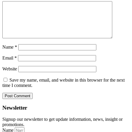
Name
*
Email
*
Website
Save my name, email, and website in this browser for the next
time I comment.
Newsletter
Signup our newsletter to get update information, news, insight or
promotions.
Name