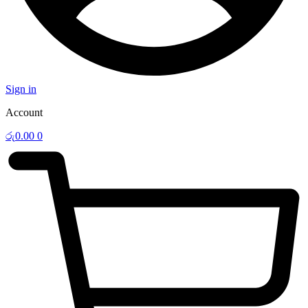
Sign in
Account
රු
0.00
0