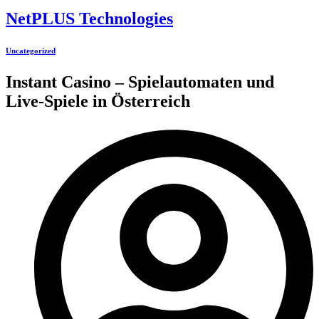
NetPLUS Technologies
Uncategorized
Instant Casino – Spielautomaten und
Live-Spiele in Österreich