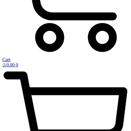
Cart
රු
0.00
0