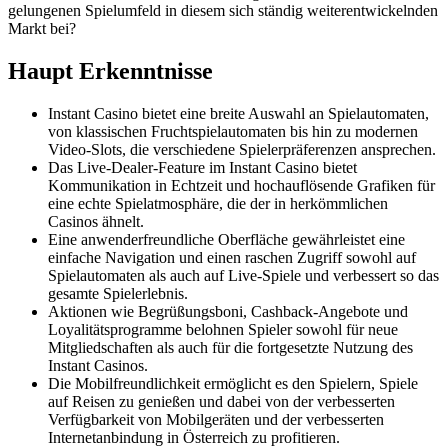
gelungenen Spielumfeld in diesem sich ständig weiterentwickelnden
Markt bei?
Haupt Erkenntnisse
Instant Casino bietet eine breite Auswahl an Spielautomaten,
von klassischen Fruchtspielautomaten bis hin zu modernen
Video-Slots, die verschiedene Spielerpräferenzen ansprechen.
Das Live-Dealer-Feature im Instant Casino bietet
Kommunikation in Echtzeit und hochauflösende Grafiken für
eine echte Spielatmosphäre, die der in herkömmlichen
Casinos ähnelt.
Eine anwenderfreundliche Oberfläche gewährleistet eine
einfache Navigation und einen raschen Zugriff sowohl auf
Spielautomaten als auch auf Live-Spiele und verbessert so das
gesamte Spielerlebnis.
Aktionen wie Begrüßungsboni, Cashback-Angebote und
Loyalitätsprogramme belohnen Spieler sowohl für neue
Mitgliedschaften als auch für die fortgesetzte Nutzung des
Instant Casinos.
Die Mobilfreundlichkeit ermöglicht es den Spielern, Spiele
auf Reisen zu genießen und dabei von der verbesserten
Verfügbarkeit von Mobilgeräten und der verbesserten
Internetanbindung in Österreich zu profitieren.