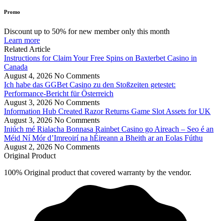
Promo
Discount up to 50% for new member only this month
Learn more
Related Article
Instructions for Claim Your Free Spins on Baxterbet Casino in
Canada
August 4, 2026
No Comments
Ich habe das GGBet Casino zu den Stoßzeiten getestet:
Performance-Bericht für Österreich
August 3, 2026
No Comments
Information Hub Created Razor Returns Game Slot Assets for UK
August 3, 2026
No Comments
Iniúch mé Rialacha Bonnasa Rainbet Casino go Aireach – Seo é an
Méid Ní Mór d’Imreoirí na hÉireann a Bheith ar an Eolas Fúthu
August 2, 2026
No Comments
Original Product
100% Original product that covered warranty by the vendor.