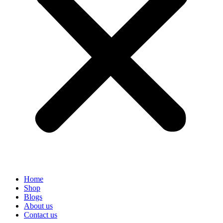
Home
Shop
Blogs
About us
Contact us