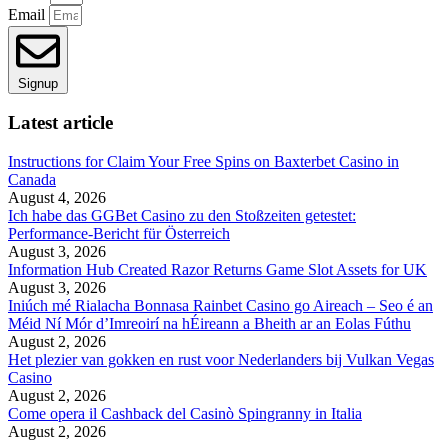
Email
Signup
Latest article
Instructions for Claim Your Free Spins on Baxterbet Casino in
Canada
August 4, 2026
Ich habe das GGBet Casino zu den Stoßzeiten getestet:
Performance-Bericht für Österreich
August 3, 2026
Information Hub Created Razor Returns Game Slot Assets for UK
August 3, 2026
Iniúch mé Rialacha Bonnasa Rainbet Casino go Aireach – Seo é an
Méid Ní Mór d’Imreoirí na hÉireann a Bheith ar an Eolas Fúthu
August 2, 2026
Het plezier van gokken en rust voor Nederlanders bij Vulkan Vegas
Casino
August 2, 2026
Come opera il Cashback del Casinò Spingranny in Italia
August 2, 2026