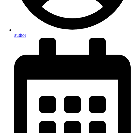
author