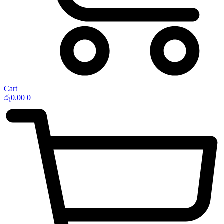
Cart
රු
0.00
0