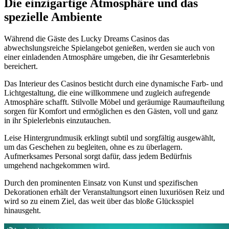
Die einzigartige Atmosphäre und das
spezielle Ambiente
Während die Gäste des Lucky Dreams Casinos das
abwechslungsreiche Spielangebot genießen, werden sie auch von
einer einladenden Atmosphäre umgeben, die ihr Gesamterlebnis
bereichert.
Das Interieur des Casinos besticht durch eine dynamische Farb- und
Lichtgestaltung, die eine willkommene und zugleich aufregende
Atmosphäre schafft. Stilvolle Möbel und geräumige Raumaufteilung
sorgen für Komfort und ermöglichen es den Gästen, voll und ganz
in ihr Spielerlebnis einzutauchen.
Leise Hintergrundmusik erklingt subtil und sorgfältig ausgewählt,
um das Geschehen zu begleiten, ohne es zu überlagern.
Aufmerksames Personal sorgt dafür, dass jedem Bedürfnis
umgehend nachgekommen wird.
Durch den prominenten Einsatz von Kunst und spezifischen
Dekorationen erhält der Veranstaltungsort einen luxuriösen Reiz und
wird so zu einem Ziel, das weit über das bloße Glücksspiel
hinausgeht.