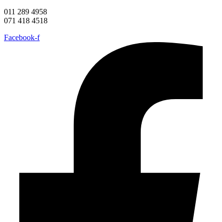
011 289 4958
071 418 4518
Facebook-f