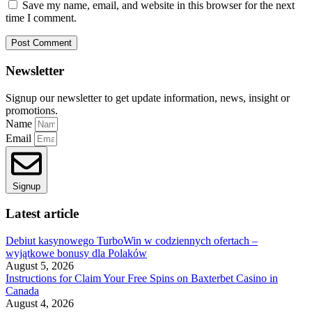
Save my name, email, and website in this browser for the next
time I comment.
Newsletter
Signup our newsletter to get update information, news, insight or
promotions.
Name
Email
Signup
Latest article
Debiut kasynowego TurboWin w codziennych ofertach –
wyjątkowe bonusy dla Polaków
August 5, 2026
Instructions for Claim Your Free Spins on Baxterbet Casino in
Canada
August 4, 2026