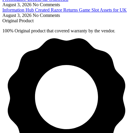
August 3, 2026
No Comments
Information Hub Created Razor Returns Game Slot Assets for UK
August 3, 2026
No Comments
Original Product
100% Original product that covered warranty by the vendor.