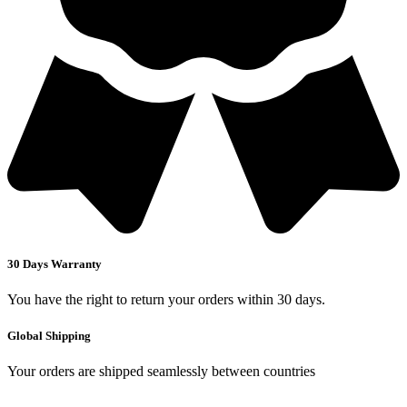
30 Days Warranty
You have the right to return your orders within 30 days.
Global Shipping
Your orders are shipped seamlessly between countries