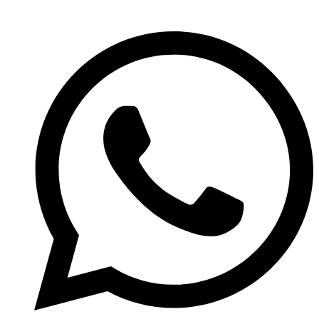
Skip
to
content