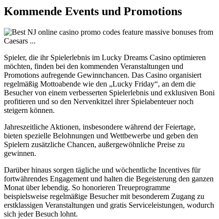
Kommende Events und Promotions
Spieler, die ihr Spielerlebnis im Lucky Dreams Casino optimieren
möchten, finden bei den kommenden Veranstaltungen und
Promotions aufregende Gewinnchancen. Das Casino organisiert
regelmäßig Mottoabende wie den „Lucky Friday“, an dem die
Besucher von einem verbesserten Spielerlebnis und exklusiven Boni
profitieren und so den Nervenkitzel ihrer Spielabenteuer noch
steigern können.
Jahreszeitliche Aktionen, insbesondere während der Feiertage,
bieten spezielle Belohnungen und Wettbewerbe und geben den
Spielern zusätzliche Chancen, außergewöhnliche Preise zu
gewinnen.
Darüber hinaus sorgen tägliche und wöchentliche Incentives für
fortwährendes Engagement und halten die Begeisterung den ganzen
Monat über lebendig. So honorieren Treueprogramme
beispielsweise regelmäßige Besucher mit besonderem Zugang zu
erstklassigen Veranstaltungen und gratis Serviceleistungen, wodurch
sich jeder Besuch lohnt.