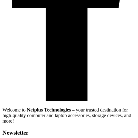
Welcome to
Netplus Technologies
– your trusted destination for
high-quality computer and laptop accessories, storage devices, and
more!
Newsletter