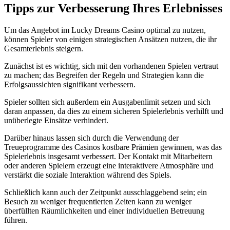
Tipps zur Verbesserung Ihres Erlebnisses
Um das Angebot im Lucky Dreams Casino optimal zu nutzen,
können Spieler von einigen strategischen Ansätzen nutzen, die ihr
Gesamterlebnis steigern.
Zunächst ist es wichtig, sich mit den vorhandenen Spielen vertraut
zu machen; das Begreifen der Regeln und Strategien kann die
Erfolgsaussichten signifikant verbessern.
Spieler sollten sich außerdem ein Ausgabenlimit setzen und sich
daran anpassen, da dies zu einem sicheren Spielerlebnis verhilft und
unüberlegte Einsätze verhindert.
Darüber hinaus lassen sich durch die Verwendung der
Treueprogramme des Casinos kostbare Prämien gewinnen, was das
Spielerlebnis insgesamt verbessert. Der Kontakt mit Mitarbeitern
oder anderen Spielern erzeugt eine interaktivere Atmosphäre und
verstärkt die soziale Interaktion während des Spiels.
Schließlich kann auch der Zeitpunkt ausschlaggebend sein; ein
Besuch zu weniger frequentierten Zeiten kann zu weniger
überfüllten Räumlichkeiten und einer individuellen Betreuung
führen.