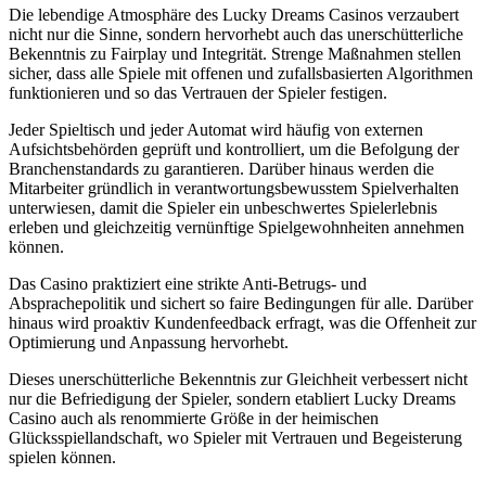
Die lebendige Atmosphäre des Lucky Dreams Casinos verzaubert
nicht nur die Sinne, sondern hervorhebt auch das unerschütterliche
Bekenntnis zu Fairplay und Integrität. Strenge Maßnahmen stellen
sicher, dass alle Spiele mit offenen und zufallsbasierten Algorithmen
funktionieren und so das Vertrauen der Spieler festigen.
Jeder Spieltisch und jeder Automat wird häufig von externen
Aufsichtsbehörden geprüft und kontrolliert, um die Befolgung der
Branchenstandards zu garantieren. Darüber hinaus werden die
Mitarbeiter gründlich in verantwortungsbewusstem Spielverhalten
unterwiesen, damit die Spieler ein unbeschwertes Spielerlebnis
erleben und gleichzeitig vernünftige Spielgewohnheiten annehmen
können.
Das Casino praktiziert eine strikte Anti-Betrugs- und
Absprachepolitik und sichert so faire Bedingungen für alle. Darüber
hinaus wird proaktiv Kundenfeedback erfragt, was die Offenheit zur
Optimierung und Anpassung hervorhebt.
Dieses unerschütterliche Bekenntnis zur Gleichheit verbessert nicht
nur die Befriedigung der Spieler, sondern etabliert Lucky Dreams
Casino auch als renommierte Größe in der heimischen
Glücksspiellandschaft, wo Spieler mit Vertrauen und Begeisterung
spielen können.