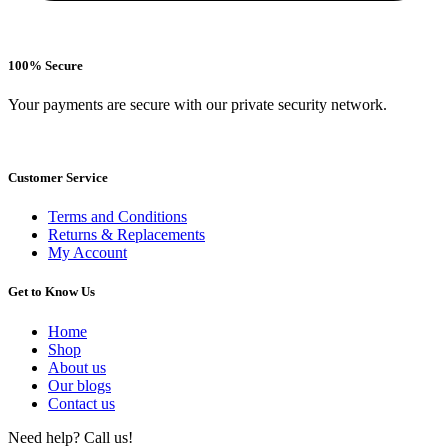
100% Secure
Your payments are secure with our private security network.
Customer Service
Terms and Conditions
Returns & Replacements
My Account
Get to Know Us
Home
Shop
About us
Our blogs
Contact us
Need help? Call us!