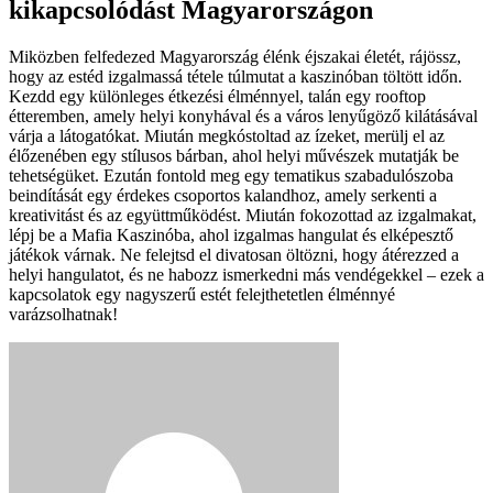
kikapcsolódást Magyarországon
Miközben felfedezed Magyarország élénk éjszakai életét, rájössz,
hogy az estéd izgalmassá tétele túlmutat a kaszinóban töltött időn.
Kezdd egy különleges étkezési élménnyel, talán egy rooftop
étteremben, amely helyi konyhával és a város lenyűgöző kilátásával
várja a látogatókat. Miután megkóstoltad az ízeket, merülj el az
élőzenében egy stílusos bárban, ahol helyi művészek mutatják be
tehetségüket. Ezután fontold meg egy tematikus szabadulószoba
beindítását egy érdekes csoportos kalandhoz, amely serkenti a
kreativitást és az együttműködést. Miután fokozottad az izgalmakat,
lépj be a Mafia Kaszinóba, ahol izgalmas hangulat és elképesztő
játékok várnak. Ne felejtsd el divatosan öltözni, hogy átérezzed a
helyi hangulatot, és ne habozz ismerkedni más vendégekkel – ezek a
kapcsolatok egy nagyszerű estét felejthetetlen élménnyé
varázsolhatnak!