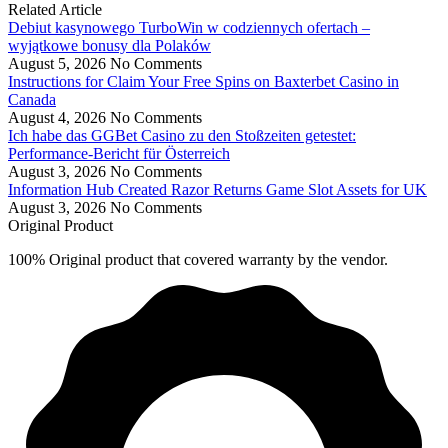
Related Article
Debiut kasynowego TurboWin w codziennych ofertach –
wyjątkowe bonusy dla Polaków
August 5, 2026
No Comments
Instructions for Claim Your Free Spins on Baxterbet Casino in
Canada
August 4, 2026
No Comments
Ich habe das GGBet Casino zu den Stoßzeiten getestet:
Performance-Bericht für Österreich
August 3, 2026
No Comments
Information Hub Created Razor Returns Game Slot Assets for UK
August 3, 2026
No Comments
Original Product
100% Original product that covered warranty by the vendor.