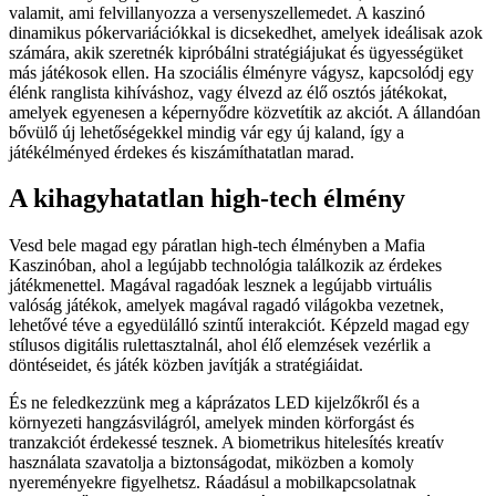
valamit, ami felvillanyozza a versenyszellemedet. A kaszinó
dinamikus pókervariációkkal is dicsekedhet, amelyek ideálisak azok
számára, akik szeretnék kipróbálni stratégiájukat és ügyességüket
más játékosok ellen. Ha szociális élményre vágysz, kapcsolódj egy
élénk ranglista kihíváshoz, vagy élvezd az élő osztós játékokat,
amelyek egyenesen a képernyődre közvetítik az akciót. A állandóan
bővülő új lehetőségekkel mindig vár egy új kaland, így a
játékélményed érdekes és kiszámíthatatlan marad.
A kihagyhatatlan high-tech élmény
Vesd bele magad egy páratlan high-tech élményben a Mafia
Kaszinóban, ahol a legújabb technológia találkozik az érdekes
játékmenettel. Magával ragadóak lesznek a legújabb virtuális
valóság játékok, amelyek magával ragadó világokba vezetnek,
lehetővé téve a egyedülálló szintű interakciót. Képzeld magad egy
stílusos digitális rulettasztalnál, ahol élő elemzések vezérlik a
döntéseidet, és játék közben javítják a stratégiáidat.
És ne feledkezzünk meg a káprázatos LED kijelzőkről és a
környezeti hangzásvilágról, amelyek minden körforgást és
tranzakciót érdekessé tesznek. A biometrikus hitelesítés kreatív
használata szavatolja a biztonságodat, miközben a komoly
nyereményekre figyelhetsz. Ráadásul a mobilkapcsolatnak