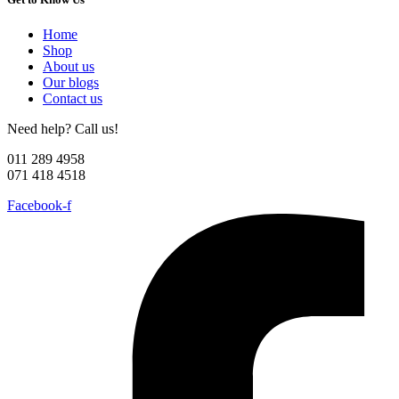
Home
Shop
About us
Our blogs
Contact us
Need help? Call us!
011 289 4958
071 418 4518
Facebook-f