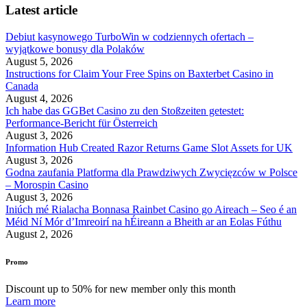
Latest article
Debiut kasynowego TurboWin w codziennych ofertach –
wyjątkowe bonusy dla Polaków
August 5, 2026
Instructions for Claim Your Free Spins on Baxterbet Casino in
Canada
August 4, 2026
Ich habe das GGBet Casino zu den Stoßzeiten getestet:
Performance-Bericht für Österreich
August 3, 2026
Information Hub Created Razor Returns Game Slot Assets for UK
August 3, 2026
Godna zaufania Platforma dla Prawdziwych Zwycięzców w Polsce
– Morospin Casino
August 3, 2026
Iniúch mé Rialacha Bonnasa Rainbet Casino go Aireach – Seo é an
Méid Ní Mór d’Imreoirí na hÉireann a Bheith ar an Eolas Fúthu
August 2, 2026
Promo
Discount up to 50% for new member only this month
Learn more