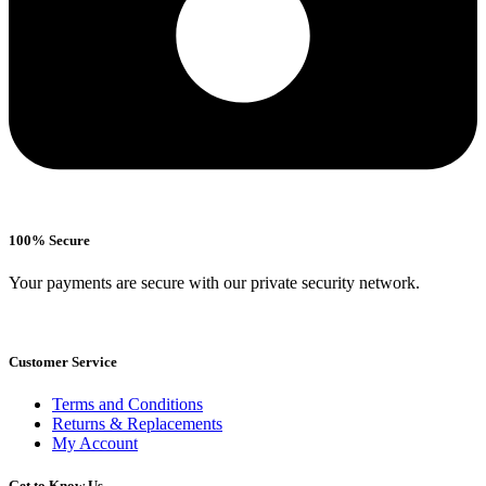
100% Secure
Your payments are secure with our private security network.
Customer Service
Terms and Conditions
Returns & Replacements
My Account
Get to Know Us