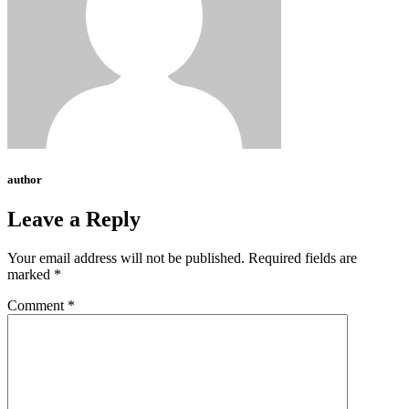
author
Leave a Reply
Your email address will not be published.
Required fields are
marked
*
Comment
*