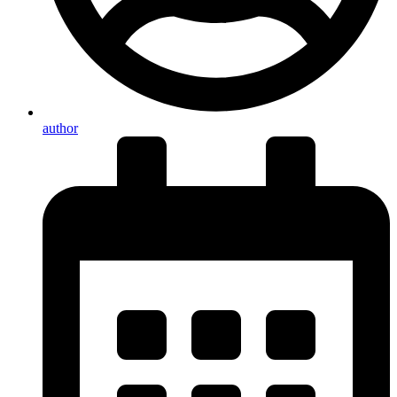
author