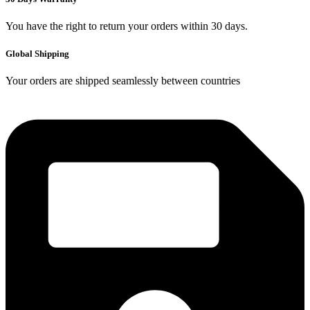
You have the right to return your orders within 30 days.
Global Shipping
Your orders are shipped seamlessly between countries