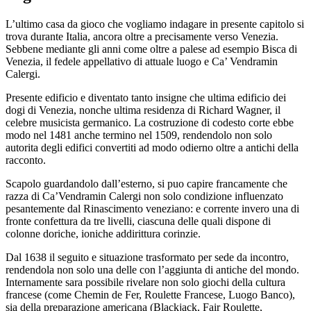
L’ultimo casa da gioco che vogliamo indagare in presente capitolo si
trova durante Italia, ancora oltre a precisamente verso Venezia.
Sebbene mediante gli anni come oltre a palese ad esempio Bisca di
Venezia, il fedele appellativo di attuale luogo e Ca’ Vendramin
Calergi.
Presente edificio e diventato tanto insigne che ultima edificio dei
dogi di Venezia, nonche ultima residenza di Richard Wagner, il
celebre musicista germanico. La costruzione di codesto corte ebbe
modo nel 1481 anche termino nel 1509, rendendolo non solo
autorita degli edifici convertiti ad modo odierno oltre a antichi della
racconto.
Scapolo guardandolo dall’esterno, si puo capire francamente che
razza di Ca’Vendramin Calergi non solo condizione influenzato
pesantemente dal Rinascimento veneziano: e corrente invero una di
fronte confettura da tre livelli, ciascuna delle quali dispone di
colonne doriche, ioniche addirittura corinzie.
Dal 1638 il seguito e situazione trasformato per sede da incontro,
rendendola non solo una delle con l’aggiunta di antiche del mondo.
Internamente sara possibile rivelare non solo giochi della cultura
francese (come Chemin de Fer, Roulette Francese, Luogo Banco),
sia della preparazione americana (Blackjack, Fair Roulette,