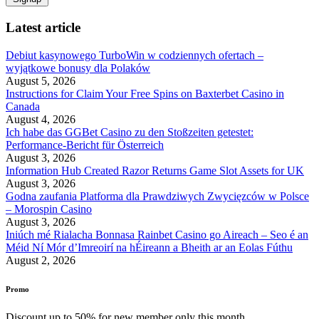
Latest article
Debiut kasynowego TurboWin w codziennych ofertach –
wyjątkowe bonusy dla Polaków
August 5, 2026
Instructions for Claim Your Free Spins on Baxterbet Casino in
Canada
August 4, 2026
Ich habe das GGBet Casino zu den Stoßzeiten getestet:
Performance-Bericht für Österreich
August 3, 2026
Information Hub Created Razor Returns Game Slot Assets for UK
August 3, 2026
Godna zaufania Platforma dla Prawdziwych Zwycięzców w Polsce
– Morospin Casino
August 3, 2026
Iniúch mé Rialacha Bonnasa Rainbet Casino go Aireach – Seo é an
Méid Ní Mór d’Imreoirí na hÉireann a Bheith ar an Eolas Fúthu
August 2, 2026
Promo
Discount up to 50% for new member only this month