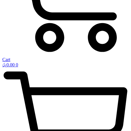
Cart
රු
0.00
0