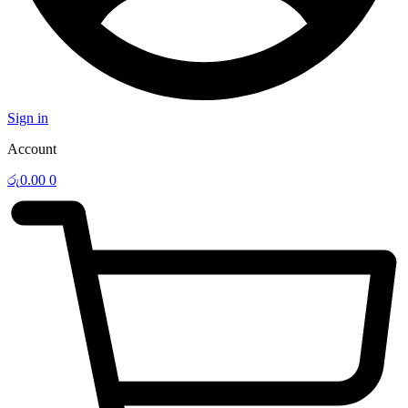
Sign in
Account
රු
0.00
0