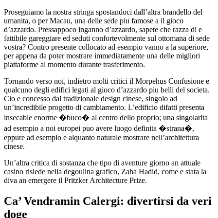
Proseguiamo la nostra stringa spostandoci dall’altra brandello del
umanita, o per Macau, una delle sede piu famose a il gioco
d’azzardo. Pressappoco inganno d’azzardo, sapete che razza di e
fattibile gareggiare ed seduti confortevolmente sul ottomana di sede
vostra? Contro presente collocato ad esempio vanno a la superiore,
per appena da poter mostrare immediatamente una delle migliori
piattaforme al momento durante trasferimento.
Tornando verso noi, indietro molti critici il Morpehus Confusione e
qualcuno degli edifici legati al gioco d’azzardo piu belli del societa.
Cio e concesso dal tradizionale design cinese, singolo ad
un’incredibile progetto di cambiamento. L’edificio difatti presenta
insecable enorme �buco� al centro dello proprio; una singolarita
ad esempio a noi europei puo avere luogo definita �strana�,
eppure ad esempio e alquanto naturale mostrare nell’architettura
cinese.
Un’altra critica di sostanza che tipo di aventure giorno an attuale
casino risiede nella degoulina grafico, Zaha Hadid, come e stata la
diva an emergere il Pritzker Architecture Prize.
Ca’ Vendramin Calergi: divertirsi da veri
doge