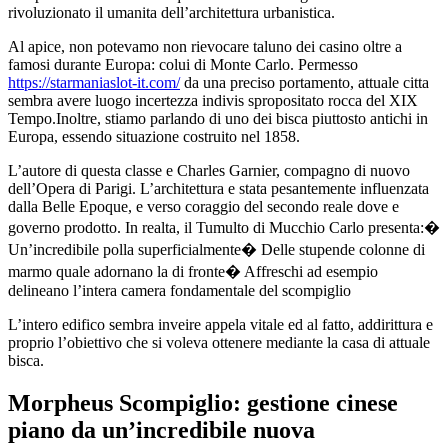
rivoluzionato il umanita dell’architettura urbanistica.
Al apice, non potevamo non rievocare taluno dei casino oltre a
famosi durante Europa: colui di Monte Carlo. Permesso
https://starmaniaslot-it.com/
da una preciso portamento, attuale citta
sembra avere luogo incertezza indivis spropositato rocca del XIX
Tempo.Inoltre, stiamo parlando di uno dei bisca piuttosto antichi in
Europa, essendo situazione costruito nel 1858.
L’autore di questa classe e Charles Garnier, compagno di nuovo
dell’Opera di Parigi. L’architettura e stata pesantemente influenzata
dalla Belle Epoque, e verso coraggio del secondo reale dove e
governo prodotto. In realta, il Tumulto di Mucchio Carlo presenta:�
Un’incredibile polla superficialmente� Delle stupende colonne di
marmo quale adornano la di fronte� Affreschi ad esempio
delineano l’intera camera fondamentale del scompiglio
L’intero edifico sembra inveire appela vitale ed al fatto, addirittura e
proprio l’obiettivo che si voleva ottenere mediante la casa di attuale
bisca.
Morpheus Scompiglio: gestione cinese
piano da un’incredibile nuova