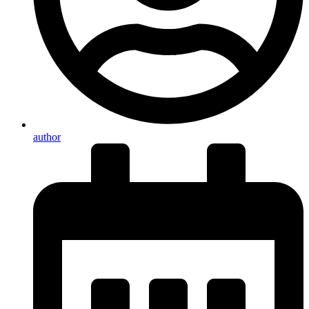
author