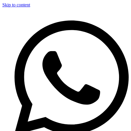
Skip to content