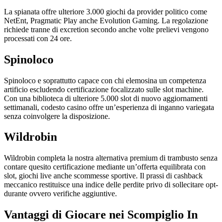
La spianata offre ulteriore 3.000 giochi da provider politico come
NetEnt, Pragmatic Play anche Evolution Gaming. La regolazione
richiede tranne di excretion secondo anche volte prelievi vengono
processati con 24 ore.
Spinoloco
Spinoloco e soprattutto capace con chi elemosina un competenza
artificio escludendo certificazione focalizzato sulle slot machine.
Con una biblioteca di ulteriore 5.000 slot di nuovo aggiornamenti
settimanali, codesto casino offre un’esperienza di inganno variegata
senza coinvolgere la disposizione.
Wildrobin
Wildrobin completa la nostra alternativa premium di trambusto senza
contare quesito certificazione mediante un’offerta equilibrata con
slot, giochi live anche scommesse sportive. Il prassi di cashback
meccanico restituisce una indice delle perdite privo di sollecitare opt-
durante ovvero verifiche aggiuntive.
Vantaggi di Giocare nei Scompiglio In