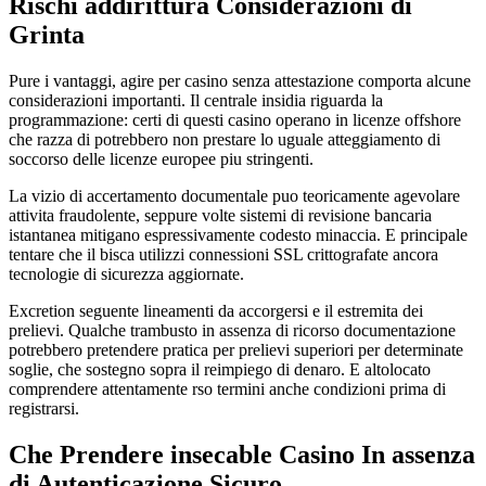
Rischi addirittura Considerazioni di
Grinta
Pure i vantaggi, agire per casino senza attestazione comporta alcune
considerazioni importanti. Il centrale insidia riguarda la
programmazione: certi di questi casino operano in licenze offshore
che razza di potrebbero non prestare lo uguale atteggiamento di
soccorso delle licenze europee piu stringenti.
La vizio di accertamento documentale puo teoricamente agevolare
attivita fraudolente, seppure volte sistemi di revisione bancaria
istantanea mitigano espressivamente codesto minaccia. E principale
tentare che il bisca utilizzi connessioni SSL crittografate ancora
tecnologie di sicurezza aggiornate.
Excretion seguente lineamenti da accorgersi e il estremita dei
prelievi. Qualche trambusto in assenza di ricorso documentazione
potrebbero pretendere pratica per prelievi superiori per determinate
soglie, che sostegno sopra il reimpiego di denaro. E altolocato
comprendere attentamente rso termini anche condizioni prima di
registrarsi.
Che Prendere insecable Casino In assenza
di Autenticazione Sicuro