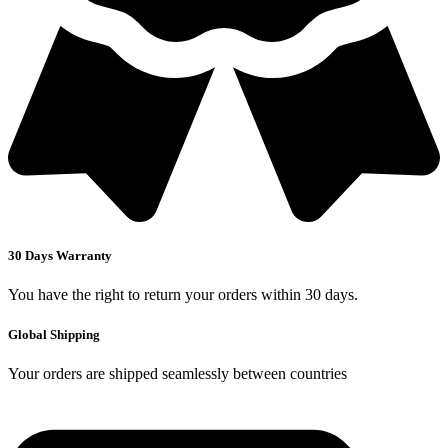
30 Days Warranty
You have the right to return your orders within 30 days.
Global Shipping
Your orders are shipped seamlessly between countries