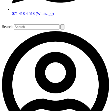
071 418 4 518 (Whatsapp)
Search