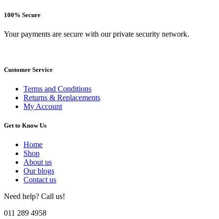
100% Secure
Your payments are secure with our private security network.
Customer Service
Terms and Conditions
Returns & Replacements
My Account
Get to Know Us
Home
Shop
About us
Our blogs
Contact us
Need help? Call us!
011 289 4958