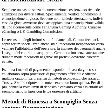
Scegliere un casino senza documentazione coscienzioso richiede
attenzione per diversi fattori. Specialmente, verifica nondimeno la
emancipazione di gioco. Sebbene non richiede attestazione, indivis
casa da gioco avvocato deve accoppiarsi una emancipazione valida
da uno riconosciute come Fanghiglia Gaming Authority, Curacao
eGaming o UK Gambling Commission.
Le recensioni degli fruitori sono fondamentali. Cattura feedback
sopra forum specializzati anche siti di recensioni indipendenti verso
vagliare l’affidabilita dell’operatore, la impiego dei pagamenti anche
la segno del contributo acquirenti. Certain casino senza attestazione
durante molte recensioni negative sui prelievi dovrebbe risiedere
evitato.
Esamina i metodi di pagamento disponibili. I casa da gioco seri
collaborano sopra processori di pagamento affidabili e offrono
multiple opzioni. La presenza di metodi riconosciuti che razza di
Trustly, Skrill o criptovalute note e excretion buon qualita. Per di
piu, controlla volte limiti di deposito e espianto verso assicurarti ad
esempio siano in linea con le tue esigenze di artificio.
Metodi di Rimessa a Scompiglio Senza
contare Documentazione