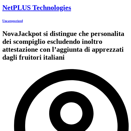
NetPLUS Technologies
Uncategorized
NovaJackpot si distingue che personalita
dei scompiglio escludendo inoltro
attestazione con l’aggiunta di apprezzati
dagli fruitori italiani