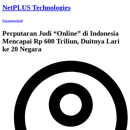
NetPLUS Technologies
Uncategorized
Perputaran Judi “Online” di Indonesia
Mencapai Rp 600 Triliun, Duitnya Lari
ke 20 Negara