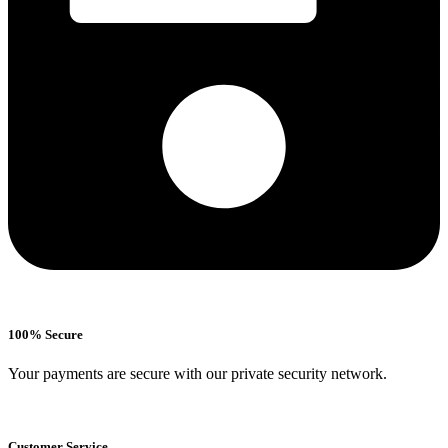
100% Secure
Your payments are secure with our private security network.
Customer Service