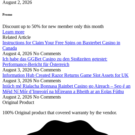
August 2, 2026
Promo
Discount up to 50% for new member only this month
Learn more
Related Article
Instructions for Claim Your Free Spins on Baxterbet Casino in
Canada
August 4, 2026
No Comments
Ich habe das GGBet Casino zu den Stoßzeiten getestet:
Performance-Bericht für Österreich
August 3, 2026
No Comments
Information Hub Created Razor Returns Game Slot Assets for UK
August 3, 2026
No Comments
Iniúch mé Rialacha Bonnasa Rainbet Casino go Aireach – Seo é an
Méid Ní Mór d’Imreoirí na hÉireann a Bheith ar an Eolas Fúthu
August 2, 2026
No Comments
Original Product
100% Original product that covered warranty by the vendor.