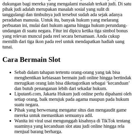
dukungan bagi mereka yang mengalami masalah terkait judi. Di satu
pihak judi adalah merupakan masalah sosial yang sulit di
tanggulangi dan timbulnya judi tersebut sudah ada sejak adanya
peradaban manusia. Untuk itu, banyak hukum yang melarang
perbuatan ini, mulai dari hukum agama hingga hukum perundang-
undangan di suatu negara. Fitur ini dipicu ketika tiga simbol bonus
yang relevan muncul pada reel secara bersamaan. Anda cukup
memilih dari tiga ikon pada reel untuk mendapatkan hadiah uang
tunai.
Cara Bermain Slot
Sebab dalam tahapan tertentu orang-orang yang tak bisa
menghentikan kebiasaan bermain judi online hingga bertindak
merugikan orang lain bisa diketagorikan sebagai ‘kecanduan’
dan butuh penanganan lebih dari sekadar hukum.
Liputan6.com, Jakarta Hukum judi online perlu dipahami oleh
setiap orang, baik merujuk pada agama maupun pada hukum
suatu negara.
Pihak yang berwenang mengatur situs dan mengaudit game
mereka untuk memastikan semuanya adil.
Wanita ini viral usai mengunggah kisahnya di TikTok tentang
suaminya yang kecanduan slot atau judi online hingga rela
menjual barang berharga.