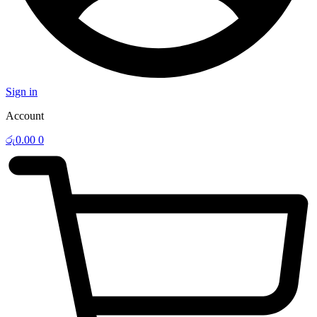
Sign in
Account
රු
0.00
0