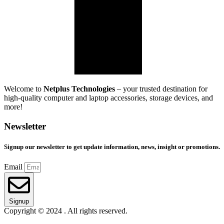
Welcome to
Netplus Technologies
– your trusted destination for
high-quality computer and laptop accessories, storage devices, and
more!
Newsletter
Signup our newsletter to get update information, news, insight or promotions.
Email
Signup
Copyright © 2024 . All rights reserved.