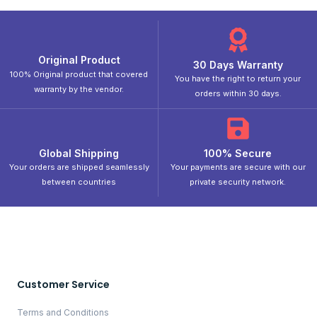
Original Product
30 Days Warranty
100% Original product that covered
You have the right to return your
warranty by the vendor.
orders within 30 days.
Global Shipping
100% Secure
Your orders are shipped seamlessly
Your payments are secure with our
between countries
private security network.
Customer Service
Terms and Conditions