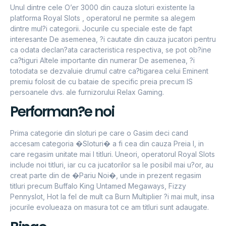
Unul dintre cele O’er 3000 din cauza sloturi existente la
platforma Royal Slots , operatorul ne permite sa alegem
dintre mul?i categorii. Jocurile cu speciale este de fapt
interesante De asemenea, ?i cautate din cauza jucatori pentru
ca odata declan?ata caracteristica respectiva, se pot ob?ine
ca?tiguri Altele importante din numerar De asemenea, ?i
totodata se dezvaluie drumul catre ca?tigarea celui Eminent
premiu folosit de cu bataie de specific preia precum IS
persoanele dvs. ale furnizorului Relax Gaming.
Performan?e noi
Prima categorie din sloturi pe care o Gasim deci cand
accesam categoria �Sloturi� a fi cea din cauza Preia I, in
care regasim unitate mai I titluri. Uneori, operatorul Royal Slots
include noi titluri, iar cu ca jucatorilor sa le posibil mai u?or, au
creat parte din de �Pariu Noi�, unde in prezent regasim
titluri precum Buffalo King Untamed Megaways, Fizzy
Pennyslot, Hot la fel de mult ca Burn Multiplier ?i mai mult, insa
jocurile evolueaza on masura tot ce am titluri sunt adaugate.