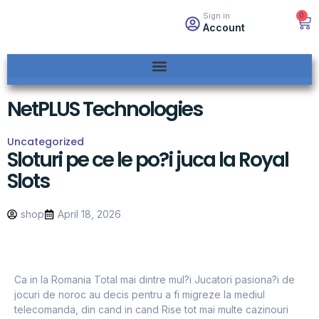
0
Sign in
Account
NetPLUS Technologies
Uncategorized
Sloturi pe ce le po?i juca la Royal
Slots
shop
April 18, 2026
Ca in la Romania Total mai dintre mul?i Jucatori pasiona?i de
jocuri de noroc au decis pentru a fi migreze la mediul
telecomanda, din cand in cand Rise tot mai multe cazinouri