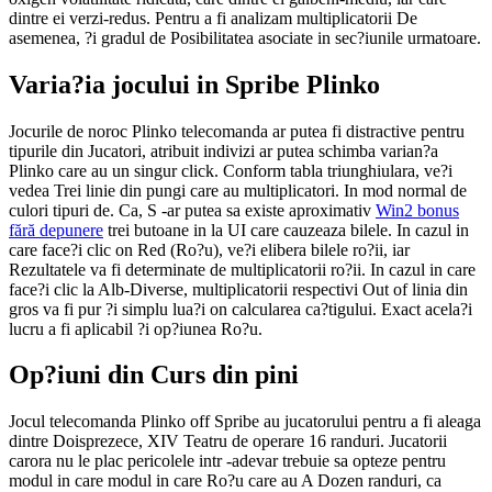
dintre ei verzi-redus. Pentru a fi analizam multiplicatorii De
asemenea, ?i gradul de Posibilitatea asociate in sec?iunile urmatoare.
Varia?ia jocului in Spribe Plinko
Jocurile de noroc Plinko telecomanda ar putea fi distractive pentru
tipurile din Jucatori, atribuit indivizi ar putea schimba varian?a
Plinko care au un singur click. Conform tabla triunghiulara, ve?i
vedea Trei linie din pungi care au multiplicatori. In mod normal de
culori tipuri de. Ca, S -ar putea sa existe aproximativ
Win2 bonus
fără depunere
trei butoane in la UI care cauzeaza bilele. In cazul in
care face?i clic on Red (Ro?u), ve?i elibera bilele ro?ii, iar
Rezultatele va fi determinate de multiplicatorii ro?ii. In cazul in care
face?i clic la Alb-Diverse, multiplicatorii respectivi Out of linia din
gros va fi pur ?i simplu lua?i on calcularea ca?tigului. Exact acela?i
lucru a fi aplicabil ?i op?iunea Ro?u.
Op?iuni din Curs din pini
Jocul telecomanda Plinko off Spribe au jucatorului pentru a fi aleaga
dintre Doisprezece, XIV Teatru de operare 16 randuri. Jucatorii
carora nu le plac pericolele intr -adevar trebuie sa opteze pentru
modul in care modul in care Ro?u care au A Dozen randuri, ca