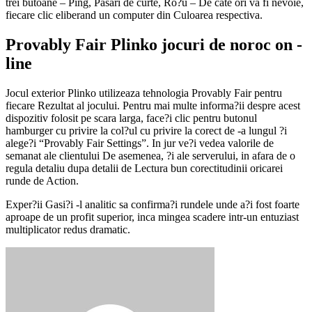
trei butoane – Ping, Pasari de curte, Ro?u – De cate ori va fi nevoie,
fiecare clic eliberand un computer din Culoarea respectiva.
Provably Fair Plinko jocuri de noroc on -
line
Jocul exterior Plinko utilizeaza tehnologia Provably Fair pentru
fiecare Rezultat al jocului. Pentru mai multe informa?ii despre acest
dispozitiv folosit pe scara larga, face?i clic pentru butonul
hamburger cu privire la col?ul cu privire la corect de -a lungul ?i
alege?i “Provably Fair Settings”. In jur ve?i vedea valorile de
semanat ale clientului De asemenea, ?i ale serverului, in afara de o
regula detaliu dupa detalii de Lectura bun corectitudinii oricarei
runde de Action.
Exper?ii Gasi?i -l analitic sa confirma?i rundele unde a?i fost foarte
aproape de un profit superior, inca mingea scadere intr-un entuziast
multiplicator redus dramatic.