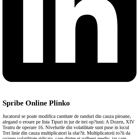
Spribe Online Plinko
Jucatorul se poate modifica cantitate de randuri din cauza piroane,
alegand o eroare pe lista Tipuri in jur de trei op?iuni: A Dozen, XIV
Teatru de operare 16. Nivelurile din volatilitate sunt puse in locul
Trei linie din cauza multiplicatori la sfar?it. Multiplicatorii ro?ii da
oxigen volatilitate ridicata, care dintre ei galbeni-mediu, iar care