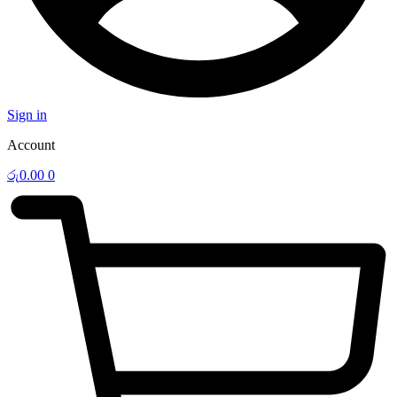
Sign in
Account
රු
0.00
0