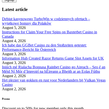
Latest article
Debiut kasynowego TurboWin w codziennych ofertach –
wyjątkowe bonusy dla Polaków
August 5, 2026
Instructions for Claim Your Free Spins on Baxterbet Casino in
Canada
August 4, 2026
Ich habe das GGBet Casino zu den Stoßzeiten getestet:
Performance-Bericht für Österreich
August 3, 2026
Information Hub Created Razor Returns Game Slot Assets for UK
August 3, 2026
Iniúch mé Rialacha Bonnasa Rainbet Casino go Aireach – Seo é an
Méid Ní Mór d’Imreoirí na hÉireann a Bheith ar an Eolas Fúthu
August 2, 2026
Het plezier van gokken en rust voor Nederlanders bij Vulkan Vegas
Casino
August 2, 2026
Promo
Discount up to 50% for new member only this month