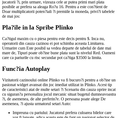
jucatorii ?i, prin urmare, vizeaza cele ar putea primi mari plata
posibile ar prefera sa aleaga Ro?u 16. Pentru a este con?tient de
Doar multiplicatorii poten?iali ?i premiile la moneda, privi?i tabelele
de mai jos:
Pla?ile in la Spribe Plinko
Ca?tigul maxim cu o piesa pentru este decis pentru $. Inca nu,
operatorii din cauza cazinou ei pot schimba aceasta Limitarea.
Urmarire cum Este posibil sa vedea departe de tabelul de date mai
mare de, Tipuri poate ob?ine bune plata sunt la nivelul Red. Oameni
care ca pariurile cu risc secundar pot ca?tiga $3500 la limita.
Func?ia Autoplay
Vizitatorii cazinoului online Plinko va fi bucuro?i pentru a ob?ine un
pasionat widget avansat din joc imediat utilizat in Plinko. Acest tip
de caracteristici atat de multe setari ?i Scenariu din cauza oprire incat
cu siguran?a personaliza jocul mecanic situat bugetul dumneavoastra
?i, de asemenea, de alte preferin?e. O persoana poate alege De
asemenea, ?i ajusta urmatorul setari Auto:
Impreuna cu pariului: Jucatorul prefera culoarea bilelor care
vor fi lansate, adica acesta este de fapt un pasionat selector de