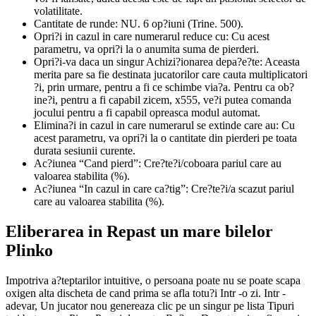
volatilitate.
Cantitate de runde: NU. 6 op?iuni (Trine. 500).
Opri?i in cazul in care numerarul reduce cu: Cu acest
parametru, va opri?i la o anumita suma de pierderi.
Opri?i-va daca un singur Achizi?ionarea depa?e?te: Aceasta
merita pare sa fie destinata jucatorilor care cauta multiplicatori
?i, prin urmare, pentru a fi ce schimbe via?a. Pentru ca ob?
ine?i, pentru a fi capabil zicem, x555, ve?i putea comanda
jocului pentru a fi capabil opreasca modul automat.
Elimina?i in cazul in care numerarul se extinde care au: Cu
acest parametru, va opri?i la o cantitate din pierderi pe toata
durata sesiunii curente.
Ac?iunea “Cand pierd”: Cre?te?i/coboara pariul care au
valoarea stabilita (%).
Ac?iunea “In cazul in care ca?tig”: Cre?te?i/a scazut pariul
care au valoarea stabilita (%).
Eliberarea in Repast un mare bilelor
Plinko
Impotriva a?teptarilor intuitive, o persoana poate nu se poate scapa
oxigen alta discheta de cand prima se afla totu?i Intr -o zi. Intr -
adevar, Un jucator nou genereaza clic pe un singur pe lista Tipuri