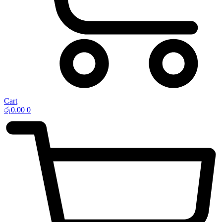
Cart
රු
0.00
0