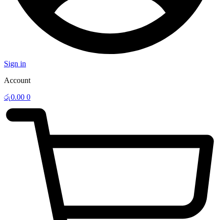
Sign in
Account
රු
0.00
0