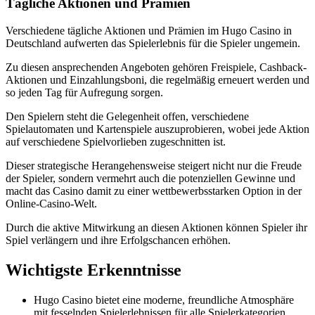
Tägliche Aktionen und Prämien
Verschiedene tägliche Aktionen und Prämien im Hugo Casino in
Deutschland aufwerten das Spielerlebnis für die Spieler ungemein.
Zu diesen ansprechenden Angeboten gehören Freispiele, Cashback-
Aktionen und Einzahlungsboni, die regelmäßig erneuert werden und
so jeden Tag für Aufregung sorgen.
Den Spielern steht die Gelegenheit offen, verschiedene
Spielautomaten und Kartenspiele auszuprobieren, wobei jede Aktion
auf verschiedene Spielvorlieben zugeschnitten ist.
Dieser strategische Herangehensweise steigert nicht nur die Freude
der Spieler, sondern vermehrt auch die potenziellen Gewinne und
macht das Casino damit zu einer wettbewerbsstarken Option in der
Online-Casino-Welt.
Durch die aktive Mitwirkung an diesen Aktionen können Spieler ihr
Spiel verlängern und ihre Erfolgschancen erhöhen.
Wichtigste Erkenntnisse
Hugo Casino bietet eine moderne, freundliche Atmosphäre
mit fesselnden Spielerlebnissen für alle Spielerkategorien.