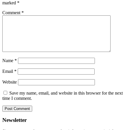
marked
*
Comment
*
Name
*
Email
*
Website
Save my name, email, and website in this browser for the next
time I comment.
Newsletter