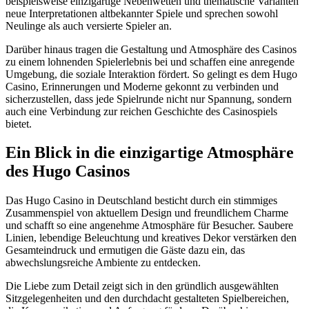
beispielsweise einzigartige Nebenwetten und thematische Varianten
neue Interpretationen altbekannter Spiele und sprechen sowohl
Neulinge als auch versierte Spieler an.
Darüber hinaus tragen die Gestaltung und Atmosphäre des Casinos
zu einem lohnenden Spielerlebnis bei und schaffen eine anregende
Umgebung, die soziale Interaktion fördert. So gelingt es dem Hugo
Casino, Erinnerungen und Moderne gekonnt zu verbinden und
sicherzustellen, dass jede Spielrunde nicht nur Spannung, sondern
auch eine Verbindung zur reichen Geschichte des Casinospiels
bietet.
Ein Blick in die einzigartige Atmosphäre
des Hugo Casinos
Das Hugo Casino in Deutschland besticht durch ein stimmiges
Zusammenspiel von aktuellem Design und freundlichem Charme
und schafft so eine angenehme Atmosphäre für Besucher. Saubere
Linien, lebendige Beleuchtung und kreatives Dekor verstärken den
Gesamteindruck und ermutigen die Gäste dazu ein, das
abwechslungsreiche Ambiente zu entdecken.
Die Liebe zum Detail zeigt sich in den gründlich ausgewählten
Sitzgelegenheiten und den durchdacht gestalteten Spielbereichen,