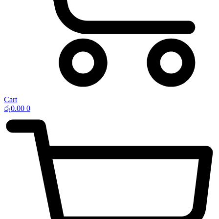
Cart
රු
0.00
0