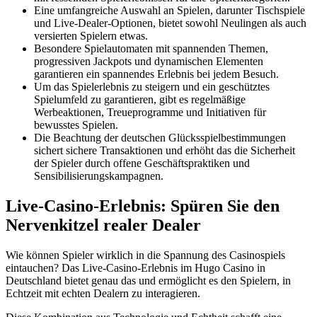
Eine umfangreiche Auswahl an Spielen, darunter Tischspiele
und Live-Dealer-Optionen, bietet sowohl Neulingen als auch
versierten Spielern etwas.
Besondere Spielautomaten mit spannenden Themen,
progressiven Jackpots und dynamischen Elementen
garantieren ein spannendes Erlebnis bei jedem Besuch.
Um das Spielerlebnis zu steigern und ein geschütztes
Spielumfeld zu garantieren, gibt es regelmäßige
Werbeaktionen, Treueprogramme und Initiativen für
bewusstes Spielen.
Die Beachtung der deutschen Glücksspielbestimmungen
sichert sichere Transaktionen und erhöht das die Sicherheit
der Spieler durch offene Geschäftspraktiken und
Sensibilisierungskampagnen.
Live-Casino-Erlebnis: Spüren Sie den
Nervenkitzel realer Dealer
Wie können Spieler wirklich in die Spannung des Casinospiels
eintauchen? Das Live-Casino-Erlebnis im Hugo Casino in
Deutschland bietet genau das und ermöglicht es den Spielern, in
Echtzeit mit echten Dealern zu interagieren.