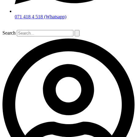
071 418 4 518 (Whatsapp)
Search