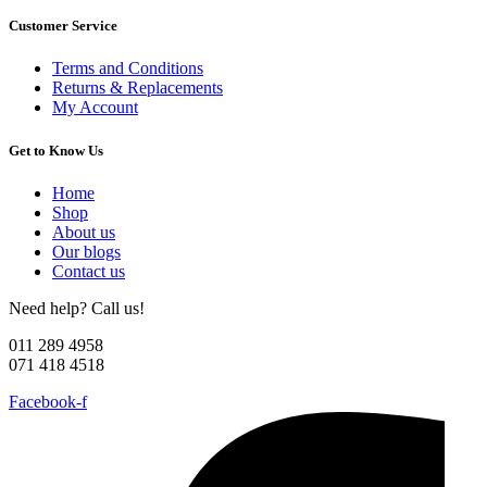
Customer Service
Terms and Conditions
Returns & Replacements
My Account
Get to Know Us
Home
Shop
About us
Our blogs
Contact us
Need help? Call us!
011 289 4958
071 418 4518
Facebook-f