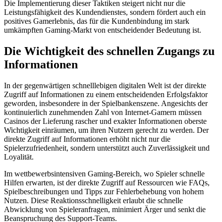
Die Implementierung dieser Taktiken steigert nicht nur die
Leistungsfähigkeit des Kundendienstes, sondern fördert auch ein
positives Gamerlebnis, das für die Kundenbindung im stark
umkämpften Gaming-Markt von entscheidender Bedeutung ist.
Die Wichtigkeit des schnellen Zugangs zu
Informationen
In der gegenwärtigen schnelllebigen digitalen Welt ist der direkte
Zugriff auf Informationen zu einem entscheidenden Erfolgsfaktor
geworden, insbesondere in der Spielbankenszene. Angesichts der
kontinuierlich zunehmenden Zahl von Internet-Gamern müssen
Casinos der Lieferung rascher und exakter Informationen oberste
Wichtigkeit einräumen, um ihren Nutzern gerecht zu werden. Der
direkte Zugriff auf Informationen erhöht nicht nur die
Spielerzufriedenheit, sondern unterstützt auch Zuverlässigkeit und
Loyalität.
Im wettbewerbsintensiven Gaming-Bereich, wo Spieler schnelle
Hilfen erwarten, ist der direkte Zugriff auf Ressourcen wie FAQs,
Spielbeschreibungen und Tipps zur Fehlerbehebung von hohem
Nutzen. Diese Reaktionsschnelligkeit erlaubt die schnelle
Abwicklung von Spieleranfragen, minimiert Ärger und senkt die
Beanspruchung des Support-Teams.