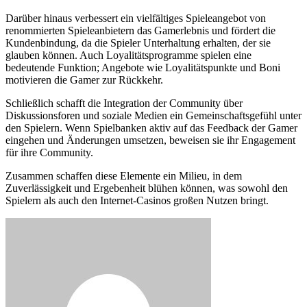
Darüber hinaus verbessert ein vielfältiges Spieleangebot von
renommierten Spieleanbietern das Gamerlebnis und fördert die
Kundenbindung, da die Spieler Unterhaltung erhalten, der sie
glauben können. Auch Loyalitätsprogramme spielen eine
bedeutende Funktion; Angebote wie Loyalitätspunkte und Boni
motivieren die Gamer zur Rückkehr.
Schließlich schafft die Integration der Community über
Diskussionsforen und soziale Medien ein Gemeinschaftsgefühl unter
den Spielern. Wenn Spielbanken aktiv auf das Feedback der Gamer
eingehen und Änderungen umsetzen, beweisen sie ihr Engagement
für ihre Community.
Zusammen schaffen diese Elemente ein Milieu, in dem
Zuverlässigkeit und Ergebenheit blühen können, was sowohl den
Spielern als auch den Internet-Casinos großen Nutzen bringt.