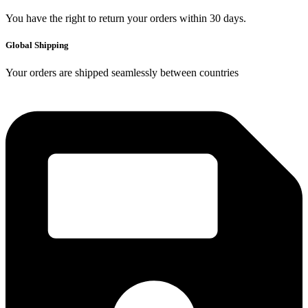
You have the right to return your orders within 30 days.
Global Shipping
Your orders are shipped seamlessly between countries