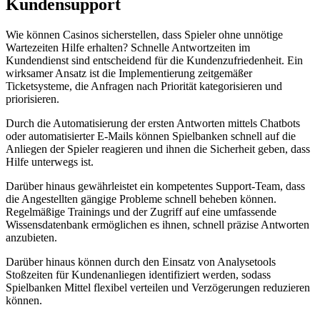
Kundensupport
Wie können Casinos sicherstellen, dass Spieler ohne unnötige
Wartezeiten Hilfe erhalten? Schnelle Antwortzeiten im
Kundendienst sind entscheidend für die Kundenzufriedenheit. Ein
wirksamer Ansatz ist die Implementierung zeitgemäßer
Ticketsysteme, die Anfragen nach Priorität kategorisieren und
priorisieren.
Durch die Automatisierung der ersten Antworten mittels Chatbots
oder automatisierter E-Mails können Spielbanken schnell auf die
Anliegen der Spieler reagieren und ihnen die Sicherheit geben, dass
Hilfe unterwegs ist.
Darüber hinaus gewährleistet ein kompetentes Support-Team, dass
die Angestellten gängige Probleme schnell beheben können.
Regelmäßige Trainings und der Zugriff auf eine umfassende
Wissensdatenbank ermöglichen es ihnen, schnell präzise Antworten
anzubieten.
Darüber hinaus können durch den Einsatz von Analysetools
Stoßzeiten für Kundenanliegen identifiziert werden, sodass
Spielbanken Mittel flexibel verteilen und Verzögerungen reduzieren
können.