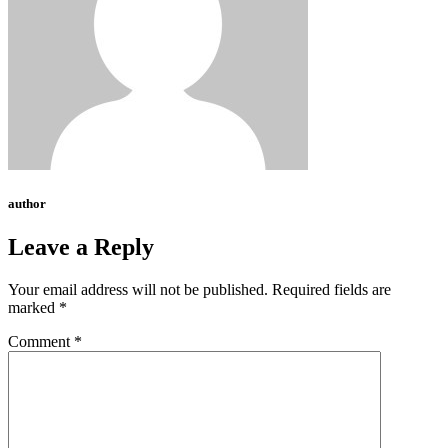
author
Leave a Reply
Your email address will not be published.
Required fields are
marked
*
Comment
*