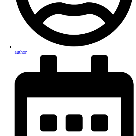
author