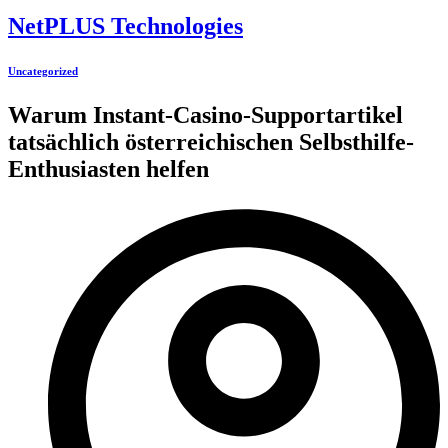
NetPLUS Technologies
Uncategorized
Warum Instant-Casino-Supportartikel
tatsächlich österreichischen Selbsthilfe-
Enthusiasten helfen