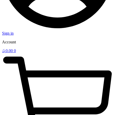
Sign in
Account
රු
0.00
0