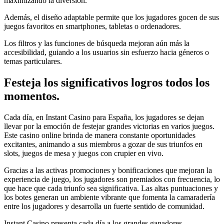
maximizando la diversión.
Además, el diseño adaptable permite que los jugadores gocen de sus
juegos favoritos en smartphones, tabletas o ordenadores.
Los filtros y las funciones de búsqueda mejoran aún más la
accesibilidad, guiando a los usuarios sin esfuerzo hacia géneros o
temas particulares.
Festeja los significativos logros todos los
momentos.
Cada día, en Instant Casino para España, los jugadores se dejan
llevar por la emoción de festejar grandes victorias en varios juegos.
Este casino online brinda de manera constante oportunidades
excitantes, animando a sus miembros a gozar de sus triunfos en
slots, juegos de mesa y juegos con crupier en vivo.
Gracias a las activas promociones y bonificaciones que mejoran la
experiencia de juego, los jugadores son premiados con frecuencia, lo
que hace que cada triunfo sea significativa. Las altas puntuaciones y
los botes generan un ambiente vibrante que fomenta la camaradería
entre los jugadores y desarrolla un fuerte sentido de comunidad.
Instant Casino presenta cada día a los grandes ganadores,