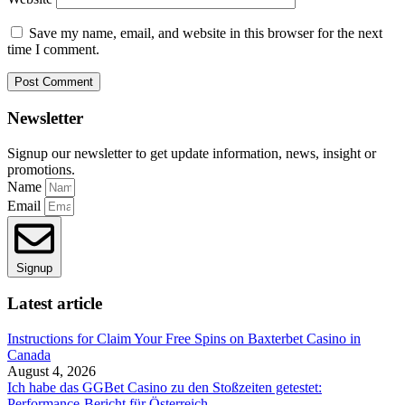
Save my name, email, and website in this browser for the next
time I comment.
Newsletter
Signup our newsletter to get update information, news, insight or
promotions.
Name
Email
Signup
Latest article
Instructions for Claim Your Free Spins on Baxterbet Casino in
Canada
August 4, 2026
Ich habe das GGBet Casino zu den Stoßzeiten getestet:
Performance-Bericht für Österreich