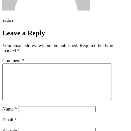
author
Leave a Reply
Your email address will not be published.
Required fields are
marked
*
Comment
*
Name
*
Email
*
Website