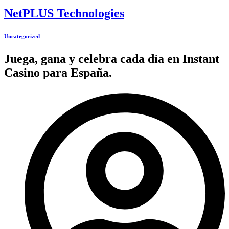
NetPLUS Technologies
Uncategorized
Juega, gana y celebra cada día en Instant
Casino para España.