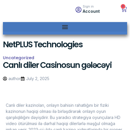
0
Sign in
Account
NetPLUS Technologies
Uncategorized
Canlı diler Casinosun gələcəyi
author
July 2, 2025
Canlı diler kazinoları, onlayn bahisin rahatlığını bir fiziki
kazinonun həqiqi olması ilə birləşdirərək onlayn oyun
qarşılıqlılığını dəyişdirir. Bu yaradıcı strategiya oyunçulara HD
video ötürülməsi ilə dərhal həqiqi dilerlərlə məşğul olmağa
imkan verir. 2023-cü ildə canlı kazino xidmətlərində bir pioner,