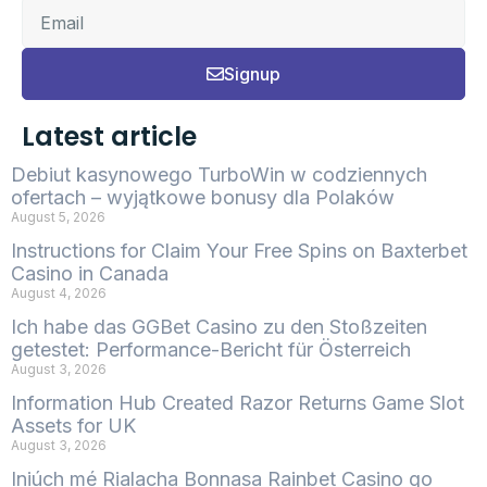
Signup
Latest article
Debiut kasynowego TurboWin w codziennych
ofertach – wyjątkowe bonusy dla Polaków
August 5, 2026
Instructions for Claim Your Free Spins on Baxterbet
Casino in Canada
August 4, 2026
Ich habe das GGBet Casino zu den Stoßzeiten
getestet: Performance-Bericht für Österreich
August 3, 2026
Information Hub Created Razor Returns Game Slot
Assets for UK
August 3, 2026
Iniúch mé Rialacha Bonnasa Rainbet Casino go