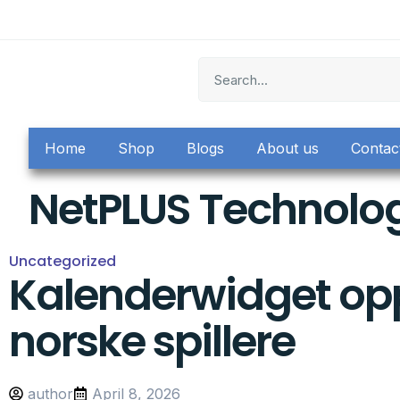
Home
Shop
Blogs
About us
Contac
NetPLUS Technolo
Uncategorized
Kalenderwidget oppe
norske spillere
author
April 8, 2026