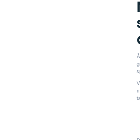
Å
g
s
V
m
t