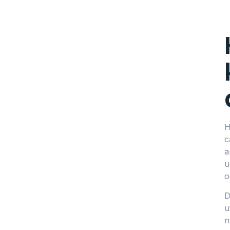
H
c
a
u
o
D
u
n