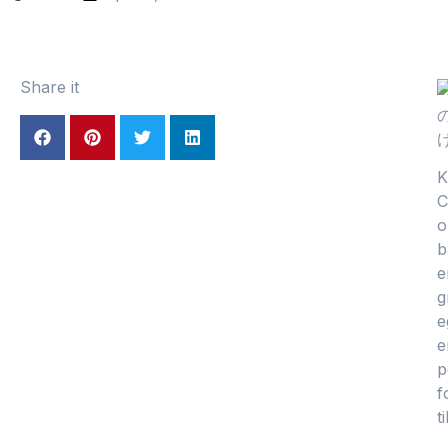
Share it
K
C
o
b
e
g
e
e
p
f
t