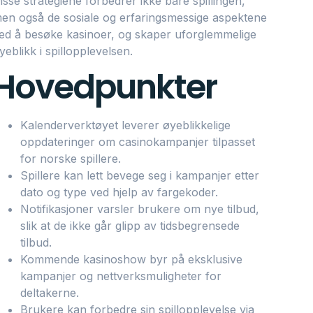
isse strategiene forbedrer ikke bare spillingen,
en også de sosiale og erfaringsmessige aspektene
ed å besøke kasinoer, og skaper uforglemmelige
yeblikk i spillopplevelsen.
Hovedpunkter
Kalenderverktøyet leverer øyeblikkelige
oppdateringer om casinokampanjer tilpasset
for norske spillere.
Spillere kan lett bevege seg i kampanjer etter
dato og type ved hjelp av fargekoder.
Notifikasjoner varsler brukere om nye tilbud,
slik at de ikke går glipp av tidsbegrensede
tilbud.
Kommende kasinoshow byr på eksklusive
kampanjer og nettverksmuligheter for
deltakerne.
Brukere kan forbedre sin spillopplevelse via