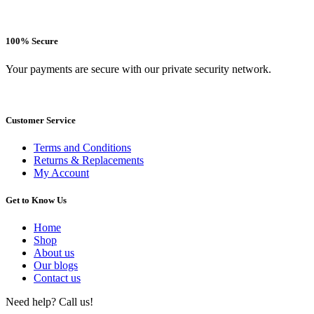
100% Secure
Your payments are secure with our private security network.
Customer Service
Terms and Conditions
Returns & Replacements
My Account
Get to Know Us
Home
Shop
About us
Our blogs
Contact us
Need help? Call us!