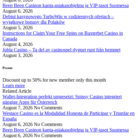
Beep Beep Casinon kanta-asiakasohjelma ja VIP-tasot Suomessa
August 6, 2026
Debiut kasynowego TurboWin w codziennych ofertach –
wyjątkowe bonusy dla Polaków
August 5, 2026
Instructions for Claim Your Free Spins on Baxterbet Casino in
Canada
August 4, 2026
Jubla Casino – Ta del av casinospel dygnet runt från hemmet
August 3, 2026
Promo
Discount up to 50% for new member only this month
Learn more
Related Article
Wallet-Integration perfekt umgesetzt: Spinsy Casino integriert
gängige Apps für Österreich
August 7, 2026
No Comments
Westace Casino es la Modalidad Honesta de Participar y Triunfar en
España
August 6, 2026
No Comments
Beep Beep Casinon kanta-asiakasohjelma ja VIP-tasot Suomessa
August 6, 2026
No Comments