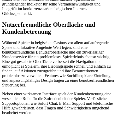
grundlegender Indikator für seine Vertrauenswürdigkeit und
Integrität im konkurrenzstarken belgischen Internet-
Glücksspielmarkt.
Nutzerfreundliche Oberfläche und
Kundenbetreuung
Während Spieler in belgischen Casinos vor allem auf aufregende
Spiele und lukrative Angebote Wert legen, sind eine
benutzerfreundliche Benutzeroberfläche und ein zuverlässiger
Kundenservice für ein problemloses Spielerlebnis ebenso wichtig.
Eine gut gestaltete Oberfläche verbessert die Navigation und
ermöglicht es Spielern, ihre Lieblingsspiele schnell und einfach zu
finden, auf Aktionen zuzugreifen und ihre Benutzerkonten
problemlos zu verwalten. Features wie Suchfilter, klare Einteilung
und anpassungsfähiges Design tragen zu einer benutzerfreundlichen
Steuerung bei.
Neben einer wirksamen Interface spielt der Kundenbetreuung eine
wesentliche Rolle für die Zufriedenheit der Spieler. Verlässliche
Supportoptionen wie Sofort-Chat, E-Mail-Support und telefonische
Hilfe gewährleisten, dass Fragen und Schwierigkeiten umgehend
bearbeitet werden.