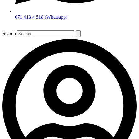
071 418 4 518 (Whatsapp)
Search