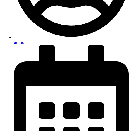
author