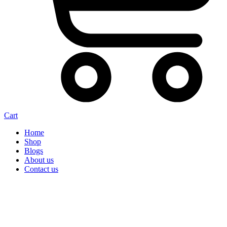
Cart
Home
Shop
Blogs
About us
Contact us