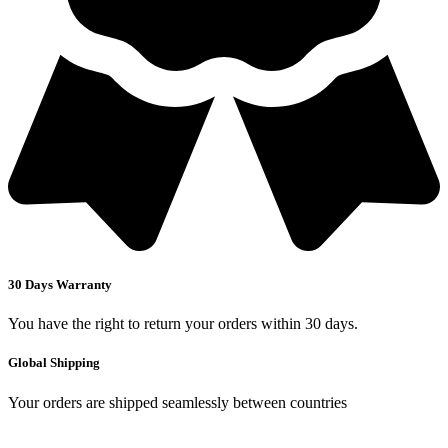
30 Days Warranty
You have the right to return your orders within 30 days.
Global Shipping
Your orders are shipped seamlessly between countries