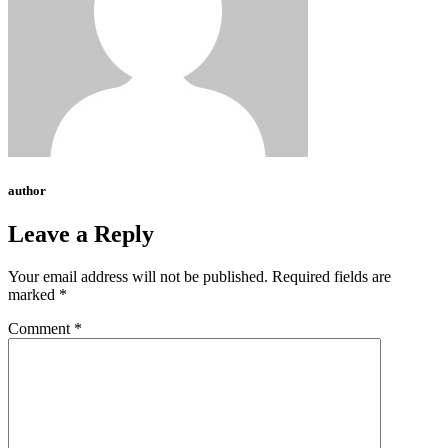
author
Leave a Reply
Your email address will not be published.
Required fields are
marked
*
Comment
*