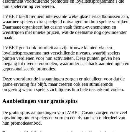
assortiment voortdurende promoties en loyaliteitsprogramma’s die
hun spelervaring verbeteren.
LVBET biedt frequent interessante wekelijkse herlaadbonussen aan,
waarmee spelers extra speelgeld ontvangen om hun spel te verrijken.
Daarnaast organiseert het casino vaak thema-evenementen en
wedstrijden met unieke prijzen, wat de deelname nog opwindender
maakt.
LVBET geeft ook prioriteit aan zijn trouwe klanten via een
loyaliteitsprogramma met verschillende niveaus, waarbij spelers
punten verdienen voor hun activiteiten. Deze punten geven hen
toegang tot diverse voordelen, waaronder cashback-aanbiedingen en
gepersonaliseerde promoties.
Deze voortdurende inspanningen zorgen er niet alleen voor dat de
game-ervaring fris blijft, maar creëren ook een stimulerende
omgeving waarin spelers zich tijdens hun hele reis erkend voelen.
Aanbiedingen voor gratis spins
De gratis spins-aanbiedingen van LVBET Casino zorgen voor veel
opwinding onder spelers en vormen een dynamisch onderdeel van
hun promotieaanbod.