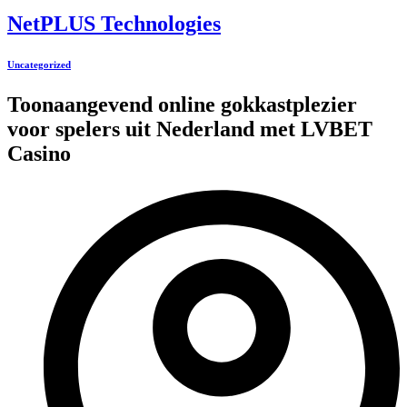
NetPLUS Technologies
Uncategorized
Toonaangevend online gokkastplezier
voor spelers uit Nederland met LVBET
Casino