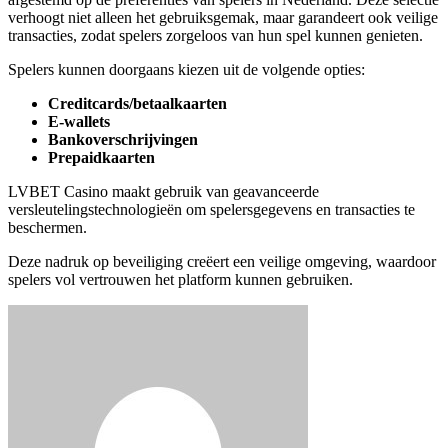
verhoogt niet alleen het gebruiksgemak, maar garandeert ook veilige
transacties, zodat spelers zorgeloos van hun spel kunnen genieten.
Spelers kunnen doorgaans kiezen uit de volgende opties:
Creditcards/betaalkaarten
E-wallets
Bankoverschrijvingen
Prepaidkaarten
LVBET Casino maakt gebruik van geavanceerde
versleutelingstechnologieën om spelersgegevens en transacties te
beschermen.
Deze nadruk op beveiliging creëert een veilige omgeving, waardoor
spelers vol vertrouwen het platform kunnen gebruiken.