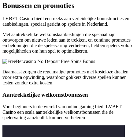
Bonussen en promoties
LVBET Casino biedt een reeks aan verleidelijke bonusfuncties en
aanbiedingen, speciaal gericht op spelers in Nederland.
Met aantrekkelijke welkomstaanbiedingen die speciaal zijn
ontworpen om nieuwe leden aan te trekken, en continue promoties
en beloningen die de spelervaring verbeteren, hebben spelers volop
mogelijkheden om hun spel te optimaliseren.
Daarnaast zorgen de regelmatige promoties met kosteloze draaien
voor extra opwinding, waardoor gokkers diverse spellen kunnen
testen zonder extra kosten.
Aantrekkelijke welkomstbonussen
Voor beginners in de wereld van online gaming biedt LVBET
Casino een scala aantrekkelijke welkomstbonussen die de
spelervaring aanzienlijk kunnen verbeteren.