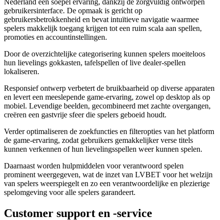
Nederland een soepel ervaring, dankzij de zorgvuldig ontworpen
gebruikersinterface. De opmaak is gericht op
gebruikersbetrokkenheid en bevat intuïtieve navigatie waarmee
spelers makkelijk toegang krijgen tot een ruim scala aan spellen,
promoties en accountinstellingen.
Door de overzichtelijke categorisering kunnen spelers moeiteloos
hun lievelings gokkasten, tafelspellen of live dealer-spellen
lokaliseren.
Responsief ontwerp verbetert de bruikbaarheid op diverse apparaten
en levert een meeslepende game-ervaring, zowel op desktop als op
mobiel. Levendige beelden, gecombineerd met zachte overgangen,
creëren een gastvrije sfeer die spelers geboeid houdt.
Verder optimaliseren de zoekfuncties en filteropties van het platform
de game-ervaring, zodat gebruikers gemakkelijker verse titels
kunnen verkennen of hun lievelingsspellen weer kunnen spelen.
Daarnaast worden hulpmiddelen voor verantwoord spelen
prominent weergegeven, wat de inzet van LVBET voor het welzijn
van spelers weerspiegelt en zo een verantwoordelijke en plezierige
spelomgeving voor alle spelers garandeert.
Customer support en -service