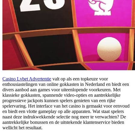
Casino Lvbet Advertentie
valt op als een topkeuze voor
enthousiastelingen van online gokkasten in Nederland en biedt een
divers aanbod aan games voor uiteenlopende voorkeuren. Met
klassieke gokkasten, spannende video-opties en aantrekkelijke
progressieve jackpots kunnen spelers genieten van een rijke
spelervaring. Het interface van het casino is gemaakt voor eenvoud
en biedt een vlotte gameplay op alle apparaten. Wat staat spelers
naast deze indrukwekkende selectie nog meer te verwachten? De
aantrekkelijke bonussen en de uitstekende klantenservice bieden
wellicht het resultaat.