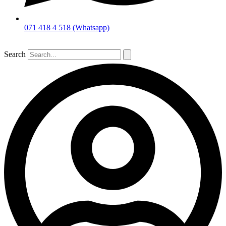
071 418 4 518 (Whatsapp)
Search