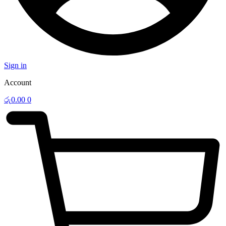
Sign in
Account
රු
0.00
0