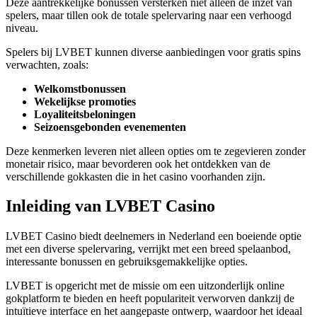
Deze aantrekkelijke bonussen versterken niet alleen de inzet van
spelers, maar tillen ook de totale spelervaring naar een verhoogd
niveau.
Spelers bij LVBET kunnen diverse aanbiedingen voor gratis spins
verwachten, zoals:
Welkomstbonussen
Wekelijkse promoties
Loyaliteitsbeloningen
Seizoensgebonden evenementen
Deze kenmerken leveren niet alleen opties om te zegevieren zonder
monetair risico, maar bevorderen ook het ontdekken van de
verschillende gokkasten die in het casino voorhanden zijn.
Inleiding van LVBET Casino
LVBET Casino biedt deelnemers in Nederland een boeiende optie
met een diverse spelervaring, verrijkt met een breed spelaanbod,
interessante bonussen en gebruiksgemakkelijke opties.
LVBET is opgericht met de missie om een uitzonderlijk online
gokplatform te bieden en heeft populariteit verworven dankzij de
intuïtieve interface en het aangepaste ontwerp, waardoor het ideaal