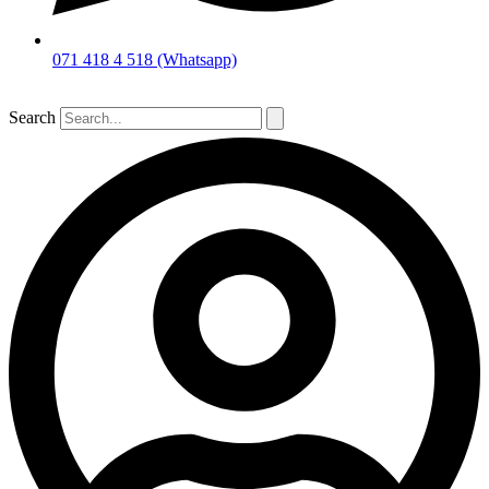
071 418 4 518 (Whatsapp)
Search