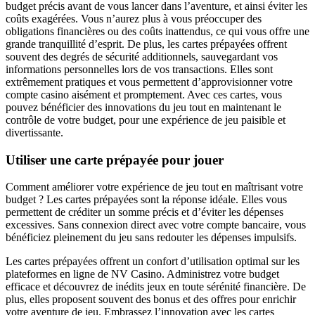
budget précis avant de vous lancer dans l’aventure, et ainsi éviter les
coûts exagérées. Vous n’aurez plus à vous préoccuper des
obligations financières ou des coûts inattendus, ce qui vous offre une
grande tranquillité d’esprit. De plus, les cartes prépayées offrent
souvent des degrés de sécurité additionnels, sauvegardant vos
informations personnelles lors de vos transactions. Elles sont
extrêmement pratiques et vous permettent d’approvisionner votre
compte casino aisément et promptement. Avec ces cartes, vous
pouvez bénéficier des innovations du jeu tout en maintenant le
contrôle de votre budget, pour une expérience de jeu paisible et
divertissante.
Utiliser une carte prépayée pour jouer
Comment améliorer votre expérience de jeu tout en maîtrisant votre
budget ? Les cartes prépayées sont la réponse idéale. Elles vous
permettent de créditer un somme précis et d’éviter les dépenses
excessives. Sans connexion direct avec votre compte bancaire, vous
bénéficiez pleinement du jeu sans redouter les dépenses impulsifs.
Les cartes prépayées offrent un confort d’utilisation optimal sur les
plateformes en ligne de NV Casino. Administrez votre budget
efficace et découvrez de inédits jeux en toute sérénité financière. De
plus, elles proposent souvent des bonus et des offres pour enrichir
votre aventure de jeu. Embrassez l’innovation avec les cartes