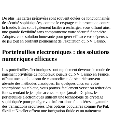
De plus, les cartes prépayées sont souvent dotées de fonctionnalités
de sécurité sophistiquées, comme le cryptage et la protection contre
la fraude. Elles sont également faciles à recharger, vous offrant ainsi
une grande flexibilité sans compromettre votre sécurité financière.
Adoptez cette solution innovante pour gérer efficace vos dépenses
de jeu tout en profitant pleinement de l’excitation du NV Casino.
Portefeuilles électroniques : des solutions
numériques efficaces
Les portefeuilles électroniques sont rapidement devenus le mode de
paiement privilégié de nombreux joueurs du NV Casino en France,
offrant une combinaison de commodité et de sécurité souvent
absente des méthodes classiques. En quelques clics sur votre
smartphone ou tablette, vous pouvez facilement verser ou retirer des
fonds, rendant le jeu plus accessible que jamais. De plus, les
portefeuilles électroniques utilisent une technologie de cryptage
sophistiquée pour protéger vos informations financières et garantir
des transactions sécurisées. Des options populaires comme PayPal,
Skrill et Neteller offrent une intégration fluide et un traitement