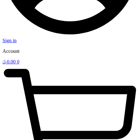
Sign in
Account
රු
0.00
0