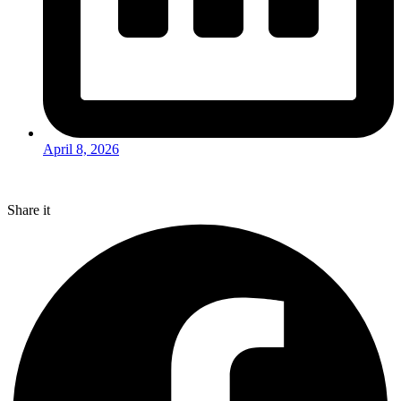
April 8, 2026
Share it