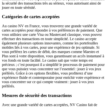
la sécurité des transactions très au sérieux, vous autorisant ainsi de
jouer en toute sérénité.
Catégories de cartes acceptées
Au casino NV en France, vous trouverez une grande variété de
cartes acceptées pour répondre à vos préférences de paiement. Que
vous utilisiez une carte Visa ou Mastercard classique, vous pouvez
effectuer des transactions en toute simplicité. Le casino accepte
également plusieurs options innovantes, comme les portefeuilles
mobiles liés à vos cartes, pour une expérience de jeu optimale. Si
vous préférez les cartes de débit, des marques comme Maestro et
Plus sont à votre disposition, vous garantissant un accès instantané à
vos fonds en toute facilité. Le casino sait que votre temps est
précieux ; c’est pourquoi il a simplifié le processus de paiement pour
que vous puissiez vous concentrer sur l’essentiel : jouer à vos jeux
préférés. Grâce à ces options flexibles, vous profiterez d’une
expérience fluide et contemporaine pour enrichir votre expérience et
vous concentrer sur ce qui compte vraiment : jouer à vos jeux
préférés.
Mesures de sécurité des transactions
Avec une grande variété de cartes acceptées, NV Casino fait de