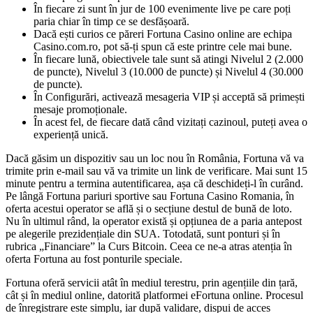
În fiecare zi sunt în jur de 100 evenimente live pe care poți
paria chiar în timp ce se desfășoară.
Dacă ești curios ce păreri Fortuna Casino online are echipa
Casino.com.ro, pot să-ți spun că este printre cele mai bune.
În fiecare lună, obiectivele tale sunt să atingi Nivelul 2 (2.000
de puncte), Nivelul 3 (10.000 de puncte) și Nivelul 4 (30.000
de puncte).
În Configurări, activează mesageria VIP și acceptă să primești
mesaje promoționale.
În acest fel, de fiecare dată când vizitați cazinoul, puteți avea o
experiență unică.
Dacă găsim un dispozitiv sau un loc nou în România, Fortuna vă va
trimite prin e-mail sau vă va trimite un link de verificare. Mai sunt 15
minute pentru a termina autentificarea, așa că deschideți-l în curând.
Pe lângă Fortuna pariuri sportive sau Fortuna Casino Romania, în
oferta acestui operator se află și o secțiune destul de bună de loto.
Nu în ultimul rând, la operator există și opțiunea de a paria antepost
pe alegerile prezidențiale din SUA. Totodată, sunt ponturi și în
rubrica „Financiare” la Curs Bitcoin. Ceea ce ne-a atras atenția în
oferta Fortuna au fost ponturile speciale.
Fortuna oferă servicii atât în mediul terestru, prin agențiile din țară,
cât și în mediul online, datorită platformei eFortuna online. Procesul
de înregistrare este simplu, iar după validare, dispui de acces