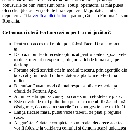
bonusurile de bun venit sunt bune. Totuși, operatorul ar mai putea
oferi clienților activi și oferte fără depunere. Majoritatea sunt cu
depunere atât la
verifica bilet fortuna
pariuri, cât și la Fortuna Casino
Romania.
Ce bonusuri oferă Fortuna casino pentru noii jucători?
Pentru un acces mai rapid, poți folosi Face ID sau amprenta
ta.
Da, cazinoul Fortuna este optimizat pentru toate dispozitivele
mobile, oferind o experiență de joc la fel de bună ca și pe
desktop.
Fortuna oferă servicii atât în mediul terestru, prin agențiile din
țară, cât și în mediul online, datorită platformei eFortuna
online.
Bucură-te într-un mod cât mai responsabil de experiența
oferită de Fortuna Apk.
Acum este timpul să cunoști și care sunt metodele de plată.
Este nevoie de mai puțin timp pentru ca membrii să-și obțină
câștigurile, deoarece retragerile Leu sunt gestionate mai întâi.
Lângă fiecare masă, puteți vedea tabelul de plăți și regulile
casei.
Asigură-te că datele completate sunt reale, deoarece acestea
vor fi folosite la validarea contului și demonstrează unicitatea