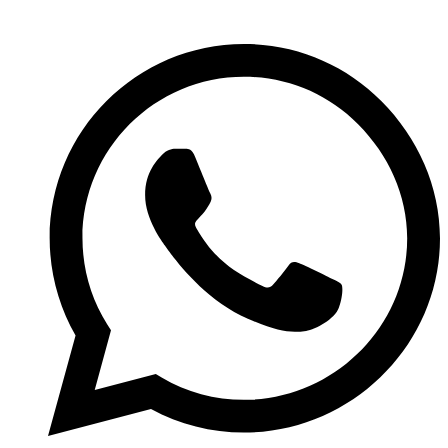
Skip
to
content