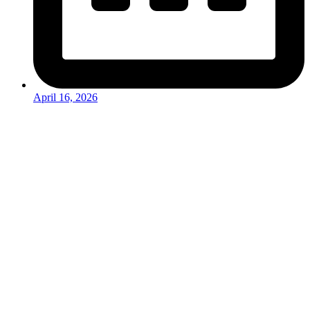
April 16, 2026