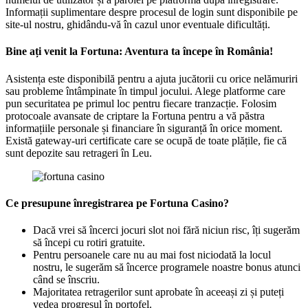
Informații suplimentare despre procesul de login sunt disponibile pe
site-ul nostru, ghidându-vă în cazul unor eventuale dificultăți.
Bine ați venit la Fortuna: Aventura ta începe în România!
Asistența este disponibilă pentru a ajuta jucătorii cu orice nelămuriri
sau probleme întâmpinate în timpul jocului. Alege platforme care
pun securitatea pe primul loc pentru fiecare tranzacție. Folosim
protocoale avansate de criptare la Fortuna pentru a vă păstra
informațiile personale și financiare în siguranță în orice moment.
Există gateway-uri certificate care se ocupă de toate plățile, fie că
sunt depozite sau retrageri în Leu.
Ce presupune înregistrarea pe Fortuna Casino?
Dacă vrei să încerci jocuri slot noi fără niciun risc, îți sugerăm
să începi cu rotiri gratuite.
Pentru persoanele care nu au mai fost niciodată la locul
nostru, le sugerăm să încerce programele noastre bonus atunci
când se înscriu.
Majoritatea retragerilor sunt aprobate în aceeași zi și puteți
vedea progresul în portofel.