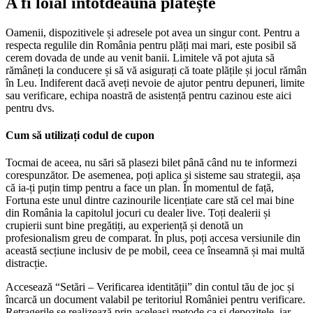
A fi loial întotdeauna plătește
Oamenii, dispozitivele și adresele pot avea un singur cont. Pentru a
respecta regulile din România pentru plăți mai mari, este posibil să
cerem dovada de unde au venit banii. Limitele vă pot ajuta să
rămâneți la conducere și să vă asigurați că toate plățile și jocul rămân
în Leu. Indiferent dacă aveți nevoie de ajutor pentru depuneri, limite
sau verificare, echipa noastră de asistență pentru cazinou este aici
pentru dvs.
Cum să utilizați codul de cupon
Tocmai de aceea, nu sări să plasezi bilet până când nu te informezi
corespunzător. De asemenea, poți aplica și sisteme sau strategii, așa
că ia-ți puțin timp pentru a face un plan. În momentul de față,
Fortuna este unul dintre cazinourile licențiate care stă cel mai bine
din România la capitolul jocuri cu dealer live. Toți dealerii și
crupierii sunt bine pregătiți, au experiență și denotă un
profesionalism greu de comparat. În plus, poți accesa versiunile din
această secțiune inclusiv de pe mobil, ceea ce înseamnă și mai multă
distracție.
Accesează “Setări – Verificarea identității” din contul tău de joc și
încarcă un document valabil pe teritoriul României pentru verificare.
Retragerile se realizează prin aceleași metode ca și depozitele, iar