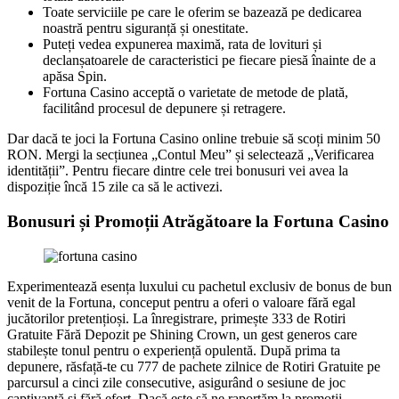
Toate serviciile pe care le oferim se bazează pe dedicarea
noastră pentru siguranță și onestitate.
Puteți vedea expunerea maximă, rata de lovituri și
declanșatoarele de caracteristici pe fiecare piesă înainte de a
apăsa Spin.
Fortuna Casino acceptă o varietate de metode de plată,
facilitând procesul de depunere și retragere.
Dar dacă te joci la Fortuna Casino online trebuie să scoți minim 50
RON. Mergi la secțiunea „Contul Meu” și selectează „Verificarea
identității”. Pentru fiecare dintre cele trei bonusuri vei avea la
dispoziție încă 15 zile ca să le activezi.
Bonusuri și Promoții Atrăgătoare la Fortuna Casino
Experimentează esența luxului cu pachetul exclusiv de bonus de bun
venit de la Fortuna, conceput pentru a oferi o valoare fără egal
jucătorilor pretențioși. La înregistrare, primește 333 de Rotiri
Gratuite Fără Depozit pe Shining Crown, un gest generos care
stabilește tonul pentru o experiență opulentă. După prima ta
depunere, răsfață-te cu 777 de pachete zilnice de Rotiri Gratuite pe
parcursul a cinci zile consecutive, asigurând o sesiune de joc
captivantă și fără efort. Dacă este să ne raportăm la promoții,