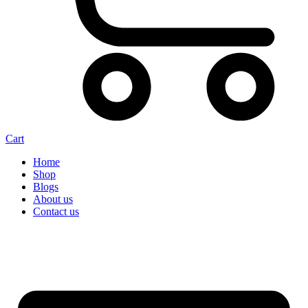
Cart
Home
Shop
Blogs
About us
Contact us