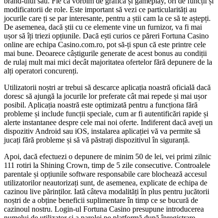
brand-ului său. Fie că vorbim de grafică și gameplay, ori de funcții și
modificatorii de role. Este important să vezi ce particularități au
jocurile care ți se par interesante, pentru a știi cam la ce să te aștepți.
De asemenea, dacă știi cu ce elemente vine un furnizor, va fi mai
ușor să îți triezi opțiunile. Dacă ești curios ce păreri Fortuna Casino
online are echipa Casino.com.ro, pot să-ți spun că este printre cele
mai bune. Deoarece câștigurile generate de acest bonus au condiții
de rulaj mult mai mici decât majoritatea ofertelor fără depunere de la
alți operatori concurenți.
Utilizatorii noștri ar trebui să descarce aplicația noastră oficială dacă
doresc să ajungă la jocurile lor preferate cât mai repede și mai ușor
posibil. Aplicația noastră este optimizată pentru a funcționa fără
probleme și include funcții speciale, cum ar fi autentificări rapide și
alerte instantanee despre cele mai noi oferte. Indiferent dacă aveți un
dispozitiv Android sau iOS, instalarea aplicației vă va permite să
jucați fără probleme și să vă păstrați dispozitivul în siguranță.
Apoi, dacă efectuezi o depunere de minim 50 de lei, vei primi zilnic
111 rotiri la Shining Crown, timp de 5 zile consecutive. Controalele
parentale și opțiunile software responsabile care blochează accesul
utilizatorilor neautorizați sunt, de asemenea, explicate de echipa de
cazinou live părinților. Iată câteva modalități în plus pentru jucătorii
noștri de a obține beneficii suplimentare în timp ce se bucură de
cazinoul nostru. Login-ul Fortuna Casino presupune introducerea
numelui de utilizator și a parolei pe platformă după înregistrare.