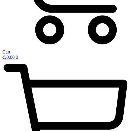
Cart
රු
0.00
0