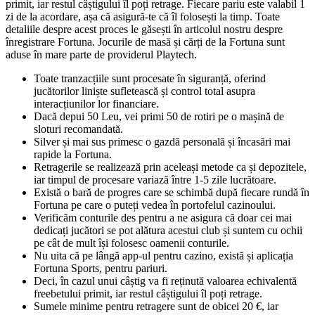
primit, iar restul câștigului îl poți retrage. Fiecare pariu este valabil 1
zi de la acordare, așa că asigură-te că îl folosești la timp. Toate
detaliile despre acest proces le găsești în articolul nostru despre
înregistrare Fortuna. Jocurile de masă și cărți de la Fortuna sunt
aduse în mare parte de providerul Playtech.
Toate tranzacțiile sunt procesate în siguranță, oferind
jucătorilor liniște sufletească și control total asupra
interacțiunilor lor financiare.
Dacă depui 50 Leu, vei primi 50 de rotiri pe o mașină de
sloturi recomandată.
Silver și mai sus primesc o gazdă personală și încasări mai
rapide la Fortuna.
Retragerile se realizează prin aceleași metode ca și depozitele,
iar timpul de procesare variază între 1-5 zile lucrătoare.
Există o bară de progres care se schimbă după fiecare rundă în
Fortuna pe care o puteți vedea în portofelul cazinoului.
Verificăm conturile des pentru a ne asigura că doar cei mai
dedicați jucători se pot alătura acestui club și suntem cu ochii
pe cât de mult își folosesc oamenii conturile.
Nu uita că pe lângă app-ul pentru cazino, există și aplicația
Fortuna Sports, pentru pariuri.
Deci, în cazul unui câștig va fi reținută valoarea echivalentă
freebetului primit, iar restul câștigului îl poți retrage.
Sumele minime pentru retragere sunt de obicei 20 €, iar