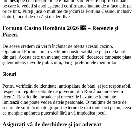
un mesaj de chat despre orice e-mailuri sau ferestre pop-up ciudate
pe care le vedeți și apoi așteptați confirmarea înainte de a face clic pe
orice link. Puteți juca o mulțime de jocuri la Fortuna Casino, inclusiv
sloturi, jocuri de masă și dealeri live.
Fortuna Casino România 2026 🎰 – Recenzie și
Păreri
De aceea credem că vei fi încântat de oferta acestui cazino.
Operatorul Fortuna are o vechime considerabilă pe piața de la noi
din țară. Acesta este un avantaj considerabil, deoarece cunoaște piața
și tendințele, nevoile publicului, dar și preferințele membrilor.
Sloturi
Pentru verificări de identitate, anti-spălare de bani, și joc responsabil,
respectăm regulile stabilite de guvernul din România unde avem
licență. Restricțiile, jurnalele și recenziile bazate pe identitate
limitează cine poate vedea datele personale. O mulțime de teste de
securitate sunt făcute de grupuri externe de mai multe ori pe an, ceea
ce menține apărarea puternică fără a vă împiedica jocul.
Asigurați-vă de deschidere și joc adecvat