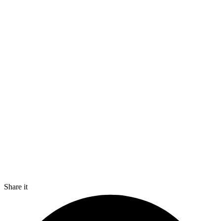
Share it