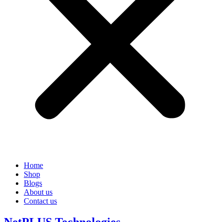
Home
Shop
Blogs
About us
Contact us
NetPLUS Technologies