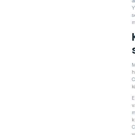
a
Y
s
m
M
h
C
k
E
v
m
k
C
v