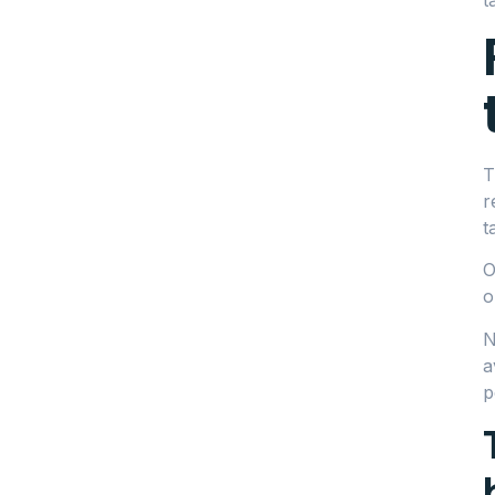
T
r
t
O
o
N
a
p