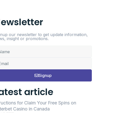
ewsletter
gnup our newsletter to get update information,
ws, insight or promotions.
Signup
atest article
ructions for Claim Your Free Spins on
terbet Casino in Canada