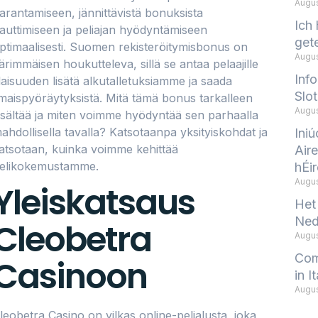
Augus
arantamiseen, jännittävistä bonuksista
Ich
auttimiseen ja peliajan hyödyntämiseen
get
ptimaalisesti. Suomen rekisteröitymisbonus on
Augus
ärimmäisen houkutteleva, sillä se antaa pelaajille
Inf
ilaisuuden lisätä alkutalletuksiamme ja saada
Slo
lmaispyöräytyksistä. Mitä tämä bonus tarkalleen
Augus
isältää ja miten voimme hyödyntää sen parhaalla
ahdollisella tavalla? Katsotaanpa yksityiskohdat ja
Ini
atsotaan, kuinka voimme kehittää
Air
elikokemustamme.
hÉi
Augus
Yleiskatsaus
Het
Ned
Cleobetra
Augus
Com
Casinoon
in It
Augus
leobetra Casino on vilkas online-pelialusta, joka