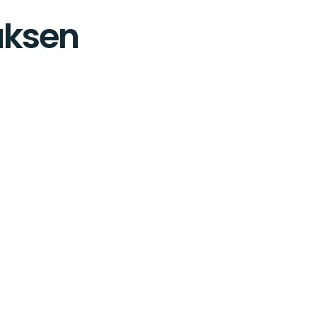
uksen