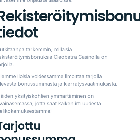
Rekisteröitymisbon
tiedot
utkitaanpa tarkemmin, millaisia
ekisteröitymisbonuksia Cleobetra Casinolla on
arjolla.
lemme iloisia voidessamme ilmoittaa tarjolla
levasta bonussummasta ja kierrätysvaatimuksista.
äiden yksityiskohtien ymmärtäminen on
vainasemassa, jotta saat kaiken irti uudesta
elikokemuksestamme!
Tarjottu
bonussumma