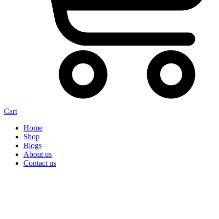
Cart
Home
Shop
Blogs
About us
Contact us