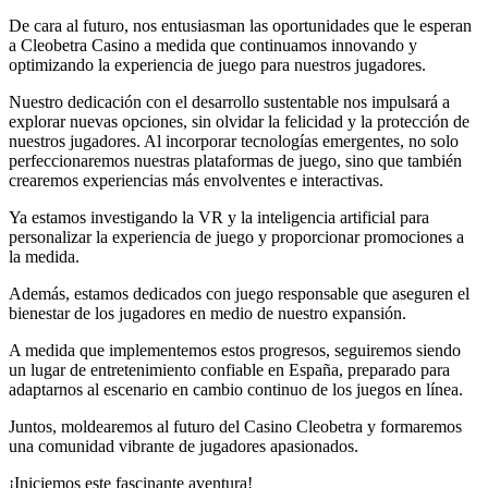
De cara al futuro, nos entusiasman las oportunidades que le esperan
a Cleobetra Casino a medida que continuamos innovando y
optimizando la experiencia de juego para nuestros jugadores.
Nuestro dedicación con el desarrollo sustentable nos impulsará a
explorar nuevas opciones, sin olvidar la felicidad y la protección de
nuestros jugadores. Al incorporar tecnologías emergentes, no solo
perfeccionaremos nuestras plataformas de juego, sino que también
crearemos experiencias más envolventes e interactivas.
Ya estamos investigando la VR y la inteligencia artificial para
personalizar la experiencia de juego y proporcionar promociones a
la medida.
Además, estamos dedicados con juego responsable que aseguren el
bienestar de los jugadores en medio de nuestro expansión.
A medida que implementemos estos progresos, seguiremos siendo
un lugar de entretenimiento confiable en España, preparado para
adaptarnos al escenario en cambio continuo de los juegos en línea.
Juntos, moldearemos al futuro del Casino Cleobetra y formaremos
una comunidad vibrante de jugadores apasionados.
¡Iniciemos este fascinante aventura!