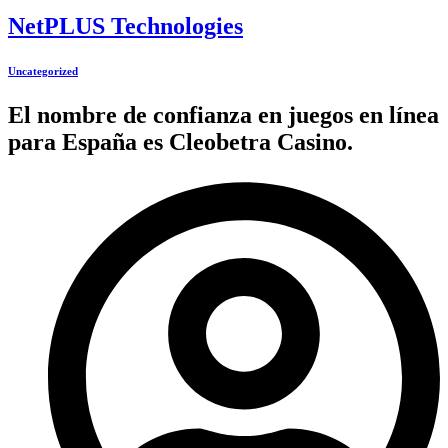
NetPLUS Technologies
Uncategorized
El nombre de confianza en juegos en línea
para España es Cleobetra Casino.