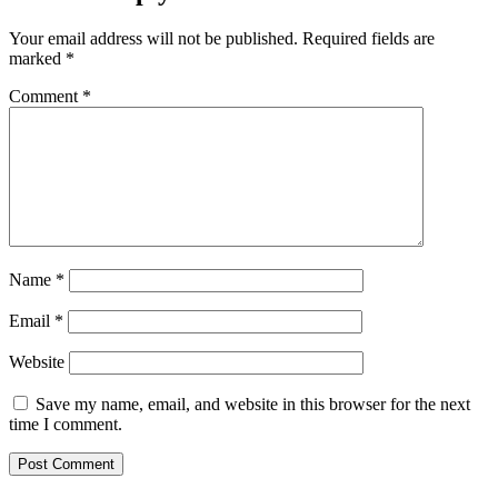
Your email address will not be published.
Required fields are
marked
*
Comment
*
Name
*
Email
*
Website
Save my name, email, and website in this browser for the next
time I comment.