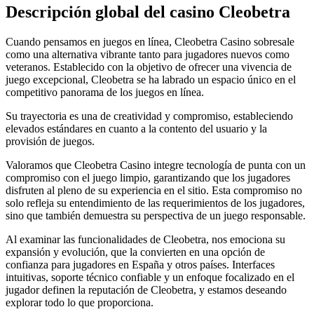
Descripción global del casino Cleobetra
Cuando pensamos en juegos en línea, Cleobetra Casino sobresale
como una alternativa vibrante tanto para jugadores nuevos como
veteranos. Establecido con la objetivo de ofrecer una vivencia de
juego excepcional, Cleobetra se ha labrado un espacio único en el
competitivo panorama de los juegos en línea.
Su trayectoria es una de creatividad y compromiso, estableciendo
elevados estándares en cuanto a la contento del usuario y la
provisión de juegos.
Valoramos que Cleobetra Casino integre tecnología de punta con un
compromiso con el juego limpio, garantizando que los jugadores
disfruten al pleno de su experiencia en el sitio. Esta compromiso no
solo refleja su entendimiento de las requerimientos de los jugadores,
sino que también demuestra su perspectiva de un juego responsable.
Al examinar las funcionalidades de Cleobetra, nos emociona su
expansión y evolución, que la convierten en una opción de
confianza para jugadores en España y otros países. Interfaces
intuitivas, soporte técnico confiable y un enfoque focalizado en el
jugador definen la reputación de Cleobetra, y estamos deseando
explorar todo lo que proporciona.