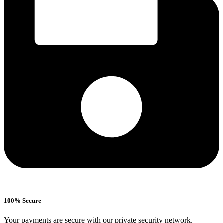
100% Secure
Your payments are secure with our private security network.