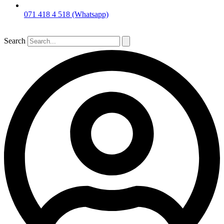
071 418 4 518 (Whatsapp)
Search