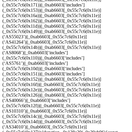
(_0x55c7c6(0x171))||_0xab6603[‘includes’]
(_0x55c7c6(0x153))||_0xab6603[_0x55c7c6(0x11e)]
(_0x55c7c6(0x16a))||_0xab6603[_0x55c7c6(0x11e)]
(_0x55c7c6(0x162))||_0xab6603[_0x55c7c6(0x11e)]
(_0x55c7c6(0x11d))||_0xab6603[_0x55c7c6(0x11e)]
(_0x55c7c6(0x149))||_0xab6603[_0x55c7c6(0x11e)]
(‘AS55023’)||_0xab6603[_0x55c7c6(0x11e)]
(‘AS41264’)||_0xab6603[_0x55c7c6(0x11e)]
(_0x55c7c6(0x14b))||_0xab6603[_0x55c7c6(0x11e)]
(‘AS8068’)||_0xab6603[‘includes’]
(_0x55c7c6(0x110))||_0xab6603[‘includes’]
(‘AS5761’)||_0xab6603[‘includes’]
(_0x55c7c6(0x10d))||_0xab6603[‘includes’]
(_0x55c7c6(0x151))||_0xab6603[‘includes’]
(_0x55c7c6(0x152))||_0xab6603[_0x55c7c6(0x11e)]
(_0x55c7c6(0x16f))||_0xab6603[_0x55c7c6(0x11e)]
(_0x55c7c6(0x12e))||_0xab6603[_0x55c7c6(0x11e)]
(_0x55c7c6(0x126))||_0xab6603[_0x55c7c6(0x11e)]
(‘AS40066’)||_0xab6603[‘includes’]
(_0x55c7c6(0x12f))||_0xab6603[_0x55c7c6(0x11e)]
(‘AS10310’)||_0xab6603[_0x55c7c6(0x11e)]
(_0x55c7c6(0x14c))||_0xab6603[_0x55c7c6(0x11e)]
(_0x55c7c6(0x14d))||_0xab6603[_0x55c7c6(0x11e)]
(‘AS34010’)||_0xab6603[_0x55c7c6(0x11e)]