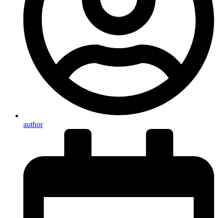
author