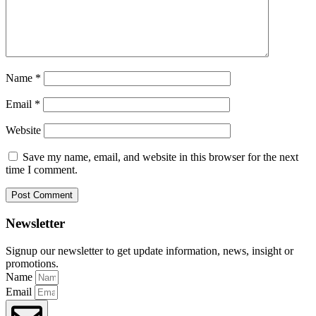
Name
*
Email
*
Website
Save my name, email, and website in this browser for the next
time I comment.
Newsletter
Signup our newsletter to get update information, news, insight or
promotions.
Name
Email