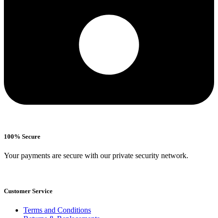
100% Secure
Your payments are secure with our private security network.
Customer Service
Terms and Conditions