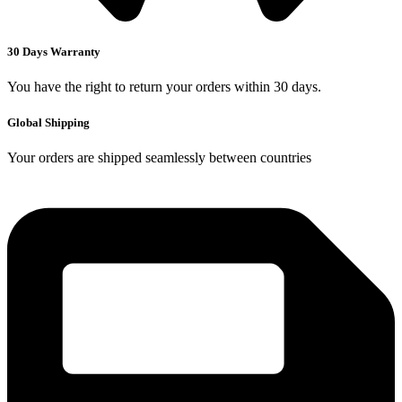
30 Days Warranty
You have the right to return your orders within 30 days.
Global Shipping
Your orders are shipped seamlessly between countries