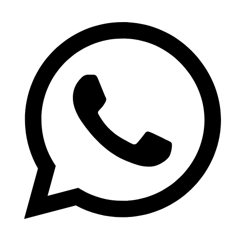
Skip
to
content