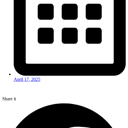
April 17, 2025
Share it