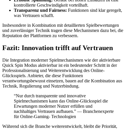
kontrollierte Geschwindigkeit vorteilhaft.
Transparenz und Fairness:
Funktionen sind klar geregelt,
was Vertrauen schafft.
Insbesondere in Kombination mit detaillierten Spielbewertungen
und zuverlässiger Technik tragen diese Mechanismen dazu bei, die
Reputation der Plattformen zu verbessern.
Fazit: Innovation trifft auf Vertrauen
Die Integration moderner Spielmechanismen wie der aktivierbare
Quick Spin Modus aktivierbar ist ein bedeutender Schritt in der
Professionalisierung und Weiterentwicklung des Online-
Glücksspiels. Anbieter, die diese Funktionen
verantwortungsbewusst einsetzen, bauen auf die Kombination aus
Technik, Regulierung und Nutzerbindung.
“Nur durch transparente und innovative
Spielmechanismen kann das Online-Glücksspiel die
Erwartungen moderner Nutzer erfüllen und
nachhaltiges Vertrauen aufbauen.” — Branchenexperte
für Online-Gaming- Technologien
Während sich die Branche weiterentwickelt, bleibt die Priorität,