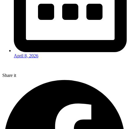
April 8, 2026
Share it