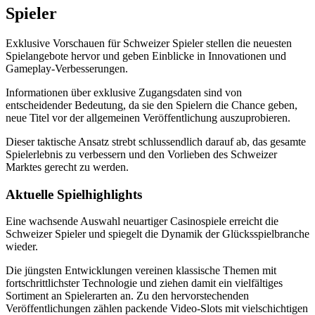
Spieler
Exklusive Vorschauen für Schweizer Spieler stellen die neuesten
Spielangebote hervor und geben Einblicke in Innovationen und
Gameplay-Verbesserungen.
Informationen über exklusive Zugangsdaten sind von
entscheidender Bedeutung, da sie den Spielern die Chance geben,
neue Titel vor der allgemeinen Veröffentlichung auszuprobieren.
Dieser taktische Ansatz strebt schlussendlich darauf ab, das gesamte
Spielerlebnis zu verbessern und den Vorlieben des Schweizer
Marktes gerecht zu werden.
Aktuelle Spielhighlights
Eine wachsende Auswahl neuartiger Casinospiele erreicht die
Schweizer Spieler und spiegelt die Dynamik der Glücksspielbranche
wieder.
Die jüngsten Entwicklungen vereinen klassische Themen mit
fortschrittlichster Technologie und ziehen damit ein vielfältiges
Sortiment an Spielerarten an. Zu den hervorstechenden
Veröffentlichungen zählen packende Video-Slots mit vielschichtigen