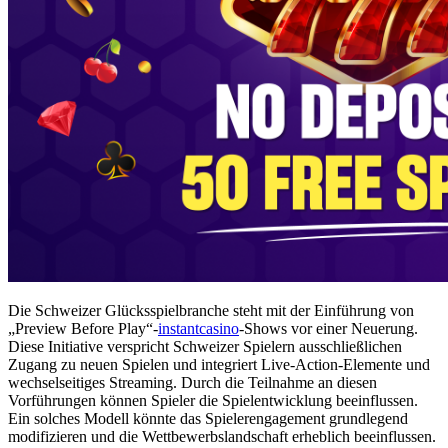
Die Schweizer Glücksspielbranche steht mit der Einführung von
„Preview Before Play“-
instantcasino
-Shows vor einer Neuerung.
Diese Initiative verspricht Schweizer Spielern ausschließlichen
Zugang zu neuen Spielen und integriert Live-Action-Elemente und
wechselseitiges Streaming. Durch die Teilnahme an diesen
Vorführungen können Spieler die Spielentwicklung beeinflussen.
Ein solches Modell könnte das Spielerengagement grundlegend
modifizieren und die Wettbewerbslandschaft erheblich beeinflussen.