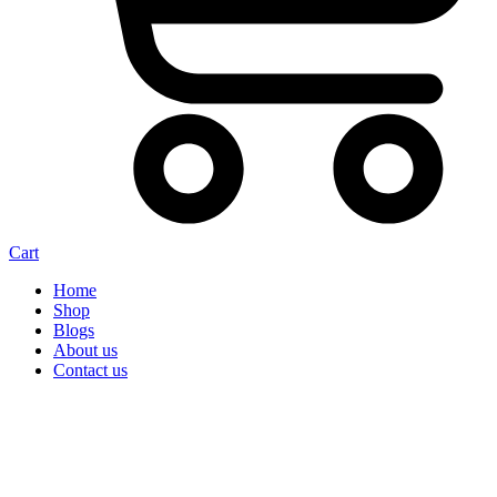
Cart
Home
Shop
Blogs
About us
Contact us