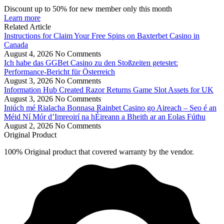
Discount up to 50% for new member only this month
Learn more
Related Article
Instructions for Claim Your Free Spins on Baxterbet Casino in
Canada
August 4, 2026
No Comments
Ich habe das GGBet Casino zu den Stoßzeiten getestet:
Performance-Bericht für Österreich
August 3, 2026
No Comments
Information Hub Created Razor Returns Game Slot Assets for UK
August 3, 2026
No Comments
Iniúch mé Rialacha Bonnasa Rainbet Casino go Aireach – Seo é an
Méid Ní Mór d’Imreoirí na hÉireann a Bheith ar an Eolas Fúthu
August 2, 2026
No Comments
Original Product
100% Original product that covered warranty by the vendor.