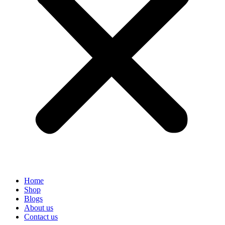
Home
Shop
Blogs
About us
Contact us