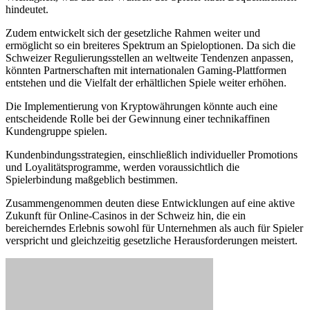
hindeutet.
Zudem entwickelt sich der gesetzliche Rahmen weiter und
ermöglicht so ein breiteres Spektrum an Spieloptionen. Da sich die
Schweizer Regulierungsstellen an weltweite Tendenzen anpassen,
könnten Partnerschaften mit internationalen Gaming-Plattformen
entstehen und die Vielfalt der erhältlichen Spiele weiter erhöhen.
Die Implementierung von Kryptowährungen könnte auch eine
entscheidende Rolle bei der Gewinnung einer technikaffinen
Kundengruppe spielen.
Kundenbindungsstrategien, einschließlich individueller Promotions
und Loyalitätsprogramme, werden voraussichtlich die
Spielerbindung maßgeblich bestimmen.
Zusammengenommen deuten diese Entwicklungen auf eine aktive
Zukunft für Online-Casinos in der Schweiz hin, die ein
bereicherndes Erlebnis sowohl für Unternehmen als auch für Spieler
verspricht und gleichzeitig gesetzliche Herausforderungen meistert.