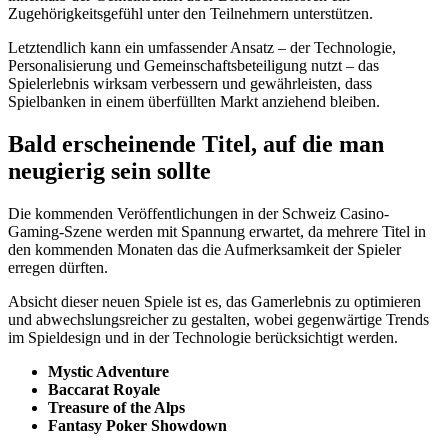
Zugehörigkeitsgefühl unter den Teilnehmern unterstützen.
Letztendlich kann ein umfassender Ansatz – der Technologie,
Personalisierung und Gemeinschaftsbeteiligung nutzt – das
Spielerlebnis wirksam verbessern und gewährleisten, dass
Spielbanken in einem überfüllten Markt anziehend bleiben.
Bald erscheinende Titel, auf die man
neugierig sein sollte
Die kommenden Veröffentlichungen in der Schweiz Casino-
Gaming-Szene werden mit Spannung erwartet, da mehrere Titel in
den kommenden Monaten das die Aufmerksamkeit der Spieler
erregen dürften.
Absicht dieser neuen Spiele ist es, das Gamerlebnis zu optimieren
und abwechslungsreicher zu gestalten, wobei gegenwärtige Trends
im Spieldesign und in der Technologie berücksichtigt werden.
Mystic Adventure
Baccarat Royale
Treasure of the Alps
Fantasy Poker Showdown