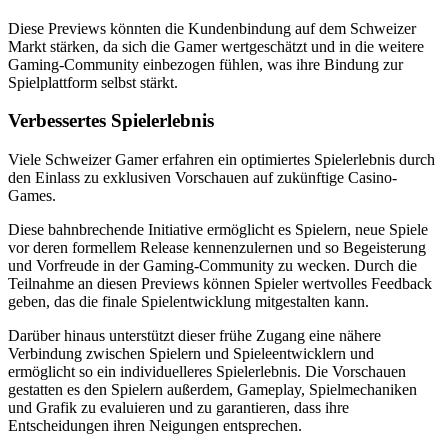
Diese Previews könnten die Kundenbindung auf dem Schweizer
Markt stärken, da sich die Gamer wertgeschätzt und in die weitere
Gaming-Community einbezogen fühlen, was ihre Bindung zur
Spielplattform selbst stärkt.
Verbessertes Spielerlebnis
Viele Schweizer Gamer erfahren ein optimiertes Spielerlebnis durch
den Einlass zu exklusiven Vorschauen auf zukünftige Casino-
Games.
Diese bahnbrechende Initiative ermöglicht es Spielern, neue Spiele
vor deren formellem Release kennenzulernen und so Begeisterung
und Vorfreude in der Gaming-Community zu wecken. Durch die
Teilnahme an diesen Previews können Spieler wertvolles Feedback
geben, das die finale Spielentwicklung mitgestalten kann.
Darüber hinaus unterstützt dieser frühe Zugang eine nähere
Verbindung zwischen Spielern und Spieleentwicklern und
ermöglicht so ein individuelleres Spielerlebnis. Die Vorschauen
gestatten es den Spielern außerdem, Gameplay, Spielmechaniken
und Grafik zu evaluieren und zu garantieren, dass ihre
Entscheidungen ihren Neigungen entsprechen.