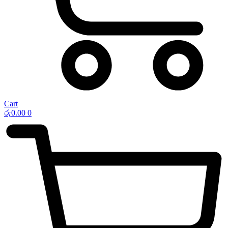
Cart
රු
0.00
0