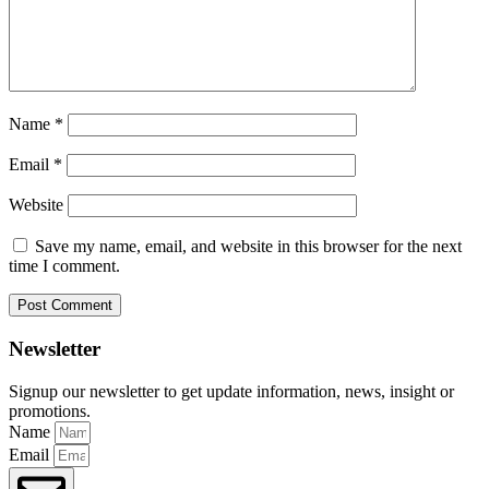
Name
*
Email
*
Website
Save my name, email, and website in this browser for the next
time I comment.
Newsletter
Signup our newsletter to get update information, news, insight or
promotions.
Name
Email