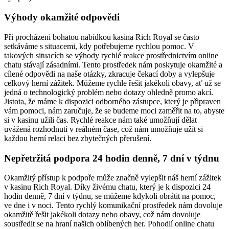
Výhody okamžité odpovědi
Při procházení bohatou nabídkou kasina Rich Royal se často
setkáváme s situacemi, kdy potřebujeme rychlou pomoc. V
takových situacích se výhody rychlé reakce prostřednictvím online
chatu stávají zásadními. Tento prostředek nám poskytuje okamžité a
cílené odpovědi na naše otázky, zkracuje čekací doby a vylepšuje
celkový herní zážitek. Můžeme rychle řešit jakékoli obavy, ať už se
jedná o technologický problém nebo dotazy ohledně promo akcí.
Jistota, že máme k dispozici odborného zástupce, který je připraven
vám pomoci, nám zaručuje, že se budeme moci zaměřit na to, abyste
si v kasinu užili čas. Rychlé reakce nám také umožňují dělat
uvážená rozhodnutí v reálném čase, což nám umožňuje užít si
každou herní relaci bez zbytečných přerušení.
Nepřetržitá podpora 24 hodin denně, 7 dní v týdnu
Okamžitý přístup k podpoře může značně vylepšit náš herní zážitek
v kasinu Rich Royal. Díky živému chatu, který je k dispozici 24
hodin denně, 7 dní v týdnu, se můžeme kdykoli obrátit na pomoc,
ve dne i v noci. Tento rychlý komunikační prostředek nám dovoluje
okamžitě řešit jakékoli dotazy nebo obavy, což nám dovoluje
soustředit se na hraní našich oblíbených her. Pohodlí online chatu