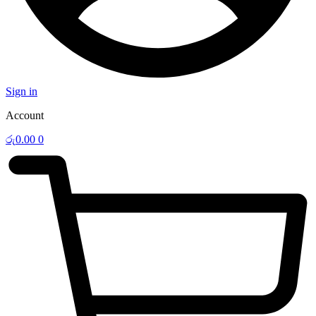
Sign in
Account
රු
0.00
0