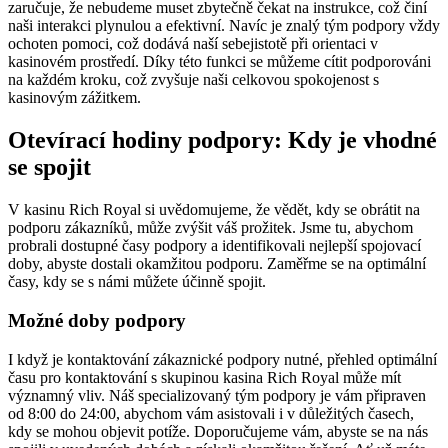
zaručuje, že nebudeme muset zbytečně čekat na instrukce, což činí
naši interakci plynulou a efektivní. Navíc je znalý tým podpory vždy
ochoten pomoci, což dodává naší sebejistotě při orientaci v
kasinovém prostředí. Díky této funkci se můžeme cítit podporováni
na každém kroku, což zvyšuje naši celkovou spokojenost s
kasinovým zážitkem.
Otevírací hodiny podpory: Kdy je vhodné
se spojit
V kasinu Rich Royal si uvědomujeme, že vědět, kdy se obrátit na
podporu zákazníků, může zvýšit váš prožitek. Jsme tu, abychom
probrali dostupné časy podpory a identifikovali nejlepší spojovací
doby, abyste dostali okamžitou podporu. Zaměřme se na optimální
časy, kdy se s námi můžete účinně spojit.
Možné doby podpory
I když je kontaktování zákaznické podpory nutné, přehled optimální
času pro kontaktování s skupinou kasina Rich Royal může mít
významný vliv. Náš specializovaný tým podpory je vám připraven
od 8:00 do 24:00, abychom vám asistovali i v důležitých časech,
kdy se mohou objevit potíže. Doporučujeme vám, abyste se na nás