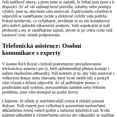
čelit naléhavé obavy, a proto jsme se zajistili, že řešení jsou jasné a k
dispozici. Ať už vás zajímají herní pravidla, odměny nebo postupy
výběrů, jsme tu, abychom vám asistovali. Zajišťováním výstižných
odpovědí se zaměřujeme rychle a efektivně vyřešit vaše potřeby.
Pokud neobjevíte, co vyžadujete, neváhejte se na nás kontaktovat
přes našich způsobů zákaznické podpory. Vaše uspokojení je naší
předností a my se zaměřujeme zajistit, abyste se po celou cestu vaší
kasínové cesty zůstali podporováni.
Telefonická asistence: Osobní
komunikace s experty
V kasinu Rich Royal s hrdostí poskytujeme specializovanou
telefonickou asistenci pro ty, kteří upřednostňují přímou kontakt s
našimi zkušenými odborníky. Náš kolektiv je tu, aby vám asistoval s
veškerými dotazy nebo obavami, které byste mohli mít, a poskytl
vám včasná a účinná odpovědi. Ať už potřebujete pomoc s
používáním naší systému, porozuměním nabídek nebo řešením
problému, jsme vám dostupní na pouhý hovor.
Chápeme, že někdy je nejefektivnější cestou k získání jasnosti
diskuze. Naši experti jsou vyškoleni k pozornému naslouchání,
důkladnému řešení vašich potřeb a nabízení důležitých rad. Kvůli
našemu odhodlání k výjimečnému servisu pro zákazníky se snažíme