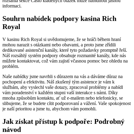
rozsáhlá sekce Často kladených otázek může nabídnout jasnou
informaci.
Souhrn nabídek podpory kasina Rich
Royal
V kasinu Rich Royal si uvědomujeme, že se hráči během hraní
mohou narazit s otázkami nebo obavami, a proto jsme zřídili
dedikované asistenční kanály, které tyto požadavky promptně řeší.
Náš rozsáhlý systém podpory obsahuje rozmanité kanály, kde nás
můžete kontaktovat, což vám zajistí včasnou pomoc bez ohledu na
problém.
Naše nabídky jsme navrhli s důrazem na vás a dáváme důraz na
pochopení a efektivitu. Náš zkušený tým asistence je vám k
službám, aby vyslechl vaše dotazy, zpracoval problémy a nabídl
vám poradenství v každém stupni vaší interakce s námi. Díky
mnoha způsobům kontaktu, ať už e-mailem nebo telefonicky, se
slibujeme, že se budete cítit podporovaní a vážení. Vaše spokojenost
je naší prioritou a jsme tu, abychom vám pomohli.
Jak získat přístup k podpoře: Podrobný
návod