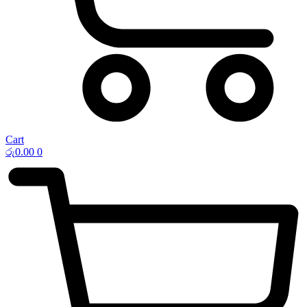
Cart
රු
0.00
0