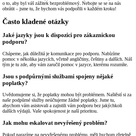
o to, aby byl váš zážitek bezproblémový. Nebojte se se na nás
obrátit – jsme tu, že bychom vás podpořili v každém kroku!
Často kladené otázky
Jaké jazyky jsou k dispozici pro zákaznickou
podporu?
Chápeme, jak důležitá je komunikace pro podporu. Nabízíme
pomoc v několika jazycích, včetně angličtiny, češtiny a dalších. Náš
tým je tu zde, aby vám zaručil pomoc v jazyce, kterému rozumíte.
Jsou s podpůrnými službami spojeny nějaké
poplatky?
Uvědomujeme si, že poplatky mohou být problémem. Naštěstí si za
naše podpůrné služby neúčtujeme žádné poplatky. Jsme tu,
abychom vám asistovali a zajistili vám podporu bez jakýchkoli
dalších výdajů. Vaše spokojenost je naší prioritou.
Jak mohu eskalovat nevyřešený problém?
Pokud narazíme na nevyřešenému problému, měli bychom zřetelně