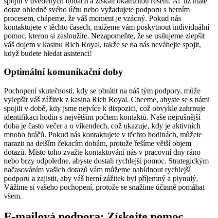
spojili v uvedených dobách a získali okamžitou řešení. Ať už máte
dotaz ohledně svého účtu nebo vyžadujete podporu s herním
procesem, chápeme, že váš moment je vzácný. Pokud nás
kontaktujete v těchto časech, můžeme vám poskytnout individuální
pomoc, kterou si zasloužíte. Nezapomeňte, že se usilujeme zlepšit
váš dojem v kasinu Rich Royal, takže se na nás neváhejte spojit,
když budete hledat asistenci!
Optimální komunikační doby
Pochopení skutečnosti, kdy se obrátit na náš tým podpory, může
vylepšit váš zážitek z kasina Rich Royal. Chceme, abyste se s námi
spojili v době, kdy jsme nejvíce k dispozici, což obvykle zahrnuje
identifikaci hodin s největším počtem kontaktů. Naše nejrušnější
doba je často večer a o víkendech, což ukazuje, kdy je aktivních
mnoho hráčů. Pokud nás kontaktujete v těchto hodinách, můžete
narazit na delším čekacím dobám, protože řešíme větší objem
dotazů. Místo toho zvažte kontaktování nás v pracovní dny ráno
nebo brzy odpoledne, abyste dostali rychlejší pomoc. Strategickým
načasováním vašich dotazů vám můžeme nabídnout rychlejší
podporu a zajistit, aby váš herní zážitek byl příjemný a plynulý.
Vážíme si vašeho pochopení, protože se snažíme účinně pomáhat
všem.
E-mailová podpora: Získejte pomoc,