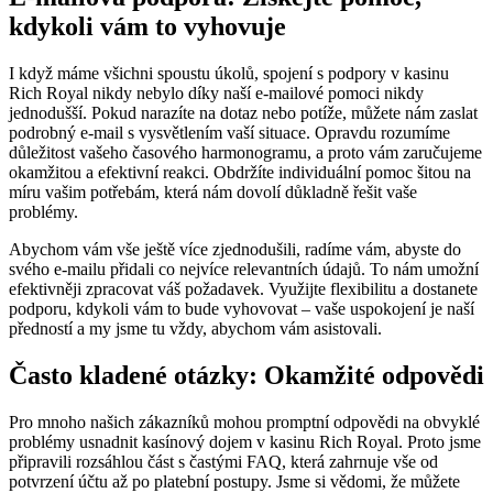
kdykoli vám to vyhovuje
I když máme všichni spoustu úkolů, spojení s podpory v kasinu
Rich Royal nikdy nebylo díky naší e-mailové pomoci nikdy
jednodušší. Pokud narazíte na dotaz nebo potíže, můžete nám zaslat
podrobný e-mail s vysvětlením vaší situace. Opravdu rozumíme
důležitost vašeho časového harmonogramu, a proto vám zaručujeme
okamžitou a efektivní reakci. Obdržíte individuální pomoc šitou na
míru vašim potřebám, která nám dovolí důkladně řešit vaše
problémy.
Abychom vám vše ještě více zjednodušili, radíme vám, abyste do
svého e-mailu přidali co nejvíce relevantních údajů. To nám umožní
efektivněji zpracovat váš požadavek. Využijte flexibilitu a dostanete
podporu, kdykoli vám to bude vyhovovat – vaše uspokojení je naší
předností a my jsme tu vždy, abychom vám asistovali.
Často kladené otázky: Okamžité odpovědi
Pro mnoho našich zákazníků mohou promptní odpovědi na obvyklé
problémy usnadnit kasínový dojem v kasinu Rich Royal. Proto jsme
připravili rozsáhlou část s častými FAQ, která zahrnuje vše od
potvrzení účtu až po platební postupy. Jsme si vědomi, že můžete