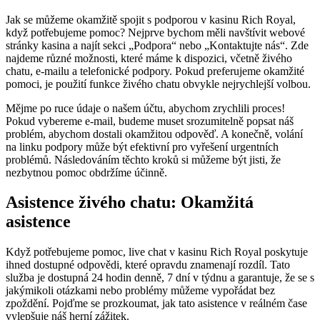
Jak se můžeme okamžitě spojit s podporou v kasinu Rich Royal,
když potřebujeme pomoc? Nejprve bychom měli navštívit webové
stránky kasina a najít sekci „Podpora“ nebo „Kontaktujte nás“. Zde
najdeme různé možnosti, které máme k dispozici, včetně živého
chatu, e-mailu a telefonické podpory. Pokud preferujeme okamžité
pomoci, je použití funkce živého chatu obvykle nejrychlejší volbou.
Mějme po ruce údaje o našem účtu, abychom zrychlili proces!
Pokud vybereme e-mail, budeme muset srozumitelně popsat náš
problém, abychom dostali okamžitou odpověď. A konečně, volání
na linku podpory může být efektivní pro vyřešení urgentních
problémů. Následováním těchto kroků si můžeme být jisti, že
nezbytnou pomoc obdržíme účinně.
Asistence živého chatu: Okamžitá
asistence
Když potřebujeme pomoc, live chat v kasinu Rich Royal poskytuje
ihned dostupné odpovědi, které opravdu znamenají rozdíl. Tato
služba je dostupná 24 hodin denně, 7 dní v týdnu a garantuje, že se s
jakýmikoli otázkami nebo problémy můžeme vypořádat bez
zpoždění. Pojďme se prozkoumat, jak tato asistence v reálném čase
vylepšuje náš herní zážitek.