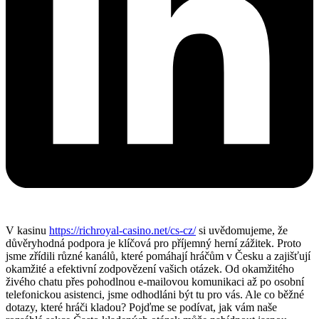
V kasinu
https://richroyal-casino.net/cs-cz/
si uvědomujeme, že
důvěryhodná podpora je klíčová pro příjemný herní zážitek. Proto
jsme zřídili různé kanálů, které pomáhají hráčům v Česku a zajišťují
okamžité a efektivní zodpovězení vašich otázek. Od okamžitého
živého chatu přes pohodlnou e-mailovou komunikaci až po osobní
telefonickou asistenci, jsme odhodláni být tu pro vás. Ale co běžné
dotazy, které hráči kladou? Pojďme se podívat, jak vám naše