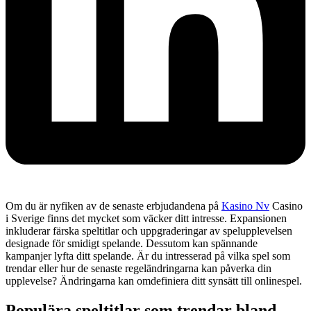
Om du är nyfiken av de senaste erbjudandena på
Kasino Nv
Casino
i Sverige finns det mycket som väcker ditt intresse. Expansionen
inkluderar färska speltitlar och uppgraderingar av spelupplevelsen
designade för smidigt spelande. Dessutom kan spännande
kampanjer lyfta ditt spelande. Är du intresserad på vilka spel som
trendar eller hur de senaste regeländringarna kan påverka din
upplevelse? Ändringarna kan omdefiniera ditt synsätt till onlinespel.
Populära speltitlar som trendar bland