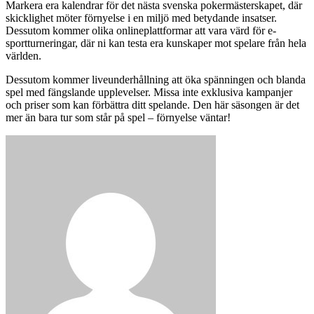
Markera era kalendrar för det nästa svenska pokermästerskapet, där
skicklighet möter förnyelse i en miljö med betydande insatser.
Dessutom kommer olika onlineplattformar att vara värd för e-
sportturneringar, där ni kan testa era kunskaper mot spelare från hela
världen.
Dessutom kommer liveunderhållning att öka spänningen och blanda
spel med fängslande upplevelser. Missa inte exklusiva kampanjer
och priser som kan förbättra ditt spelande. Den här säsongen är det
mer än bara tur som står på spel – förnyelse väntar!