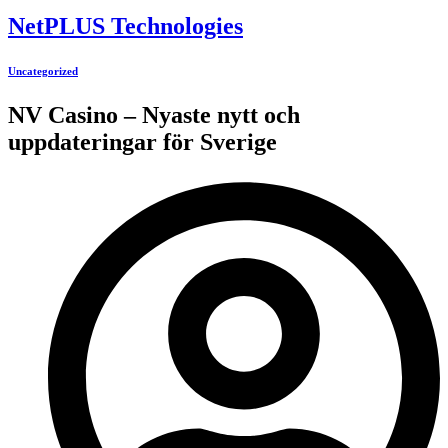
NetPLUS Technologies
Uncategorized
NV Casino – Nyaste nytt och
uppdateringar för Sverige