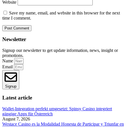
Website
Save my name, email, and website in this browser for the next
time I comment.
Newsletter
Signup our newsletter to get update information, news, insight or
promotions.
Name
Email
Signup
Latest article
Wallet-Integration perfekt umgesetzt: Spinsy Casino integriert
gängige Apps für Österreich
August 7, 2026
Westace Casino es la Modalidad Honesta de Participar y Triunfar en