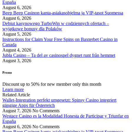
España
August 6, 2026
Beep Beep Casinon kanta-asiakasohjelma ja VIP-tasot Suomessa
August 6, 2026
Debiut kasynowego TurboWin w codziennych ofertach –
wyjątkowe bonusy dla Polaków
August 5, 2026
Instructions for Claim Your Free Spins on Baxterbet Casino in
Canada
August 4, 2026
Jubla Casino – Ta del av casinospel dygnet runt från hemmet
August 3, 2026
Promo
Discount up to 50% for new member only this month
Learn more
Related Article
Wallet-Integration perfekt umgesetzt: Spinsy Casino integriert
gängige Apps für Österreich
August 7, 2026
No Comments
Westace Casino es la Modalidad Honesta de Participar y Triunfar en
España
August 6, 2026
No Comments
Beep Beep Casinon kanta-asiakasohjelma ja VIP-tasot Suomessa