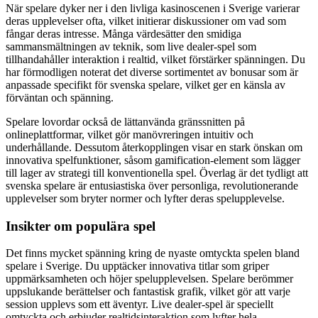
När spelare dyker ner i den livliga kasinoscenen i Sverige varierar
deras upplevelser ofta, vilket initierar diskussioner om vad som
fångar deras intresse. Många värdesätter den smidiga
sammansmältningen av teknik, som live dealer-spel som
tillhandahåller interaktion i realtid, vilket förstärker spänningen. Du
har förmodligen noterat det diverse sortimentet av bonusar som är
anpassade specifikt för svenska spelare, vilket ger en känsla av
förväntan och spänning.
Spelare lovordar också de lättanvända gränssnitten på
onlineplattformar, vilket gör manövreringen intuitiv och
underhållande. Dessutom återkopplingen visar en stark önskan om
innovativa spelfunktioner, såsom gamification-element som lägger
till lager av strategi till konventionella spel. Överlag är det tydligt att
svenska spelare är entusiastiska över personliga, revolutionerande
upplevelser som bryter normer och lyfter deras spelupplevelse.
Insikter om populära spel
Det finns mycket spänning kring de nyaste omtyckta spelen bland
spelare i Sverige. Du upptäcker innovativa titlar som griper
uppmärksamheten och höjer spelupplevelsen. Spelare berömmer
uppslukande berättelser och fantastisk grafik, vilket gör att varje
session upplevs som ett äventyr. Live dealer-spel är speciellt
omtyckta och erbjuder realtidsinteraktion som lyfter hela