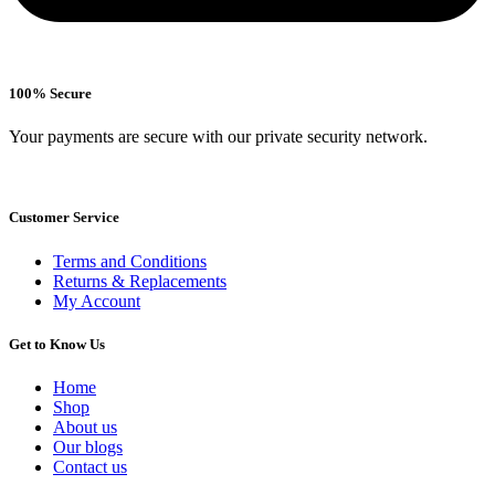
100% Secure
Your payments are secure with our private security network.
Customer Service
Terms and Conditions
Returns & Replacements
My Account
Get to Know Us
Home
Shop
About us
Our blogs
Contact us