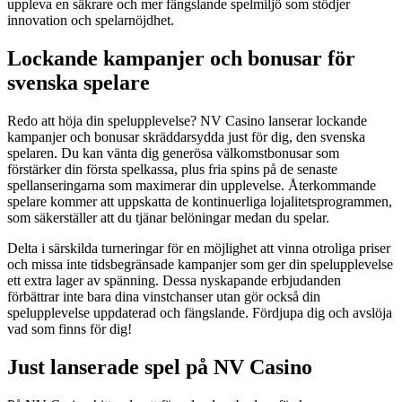
uppleva en säkrare och mer fängslande spelmiljö som stödjer
innovation och spelarnöjdhet.
Lockande kampanjer och bonusar för
svenska spelare
Redo att höja din spelupplevelse? NV Casino lanserar lockande
kampanjer och bonusar skräddarsydda just för dig, den svenska
spelaren. Du kan vänta dig generösa välkomstbonusar som
förstärker din första spelkassa, plus fria spins på de senaste
spellanseringarna som maximerar din upplevelse. Återkommande
spelare kommer att uppskatta de kontinuerliga lojalitetsprogrammen,
som säkerställer att du tjänar belöningar medan du spelar.
Delta i särskilda turneringar för en möjlighet att vinna otroliga priser
och missa inte tidsbegränsade kampanjer som ger din spelupplevelse
ett extra lager av spänning. Dessa nyskapande erbjudanden
förbättrar inte bara dina vinstchanser utan gör också din
spelupplevelse uppdaterad och fängslande. Fördjupa dig och avslöja
vad som finns för dig!
Just lanserade spel på NV Casino