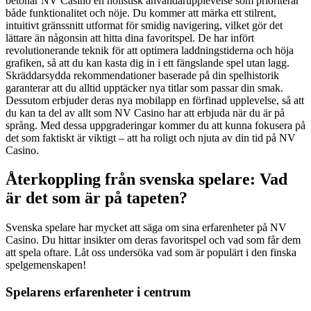
betonar NV Casino en holistisk användarupplevelse som prioriterar
både funktionalitet och nöje. Du kommer att märka ett stilrent,
intuitivt gränssnitt utformat för smidig navigering, vilket gör det
lättare än någonsin att hitta dina favoritspel. De har infört
revolutionerande teknik för att optimera laddningstiderna och höja
grafiken, så att du kan kasta dig in i ett fängslande spel utan lagg.
Skräddarsydda rekommendationer baserade på din spelhistorik
garanterar att du alltid upptäcker nya titlar som passar din smak.
Dessutom erbjuder deras nya mobilapp en förfinad upplevelse, så att
du kan ta del av allt som NV Casino har att erbjuda när du är på
språng. Med dessa uppgraderingar kommer du att kunna fokusera på
det som faktiskt är viktigt – att ha roligt och njuta av din tid på NV
Casino.
Återkoppling från svenska spelare: Vad
är det som är på tapeten?
Svenska spelare har mycket att säga om sina erfarenheter på NV
Casino. Du hittar insikter om deras favoritspel och vad som får dem
att spela oftare. Låt oss undersöka vad som är populärt i den finska
spelgemenskapen!
Spelarens erfarenheter i centrum