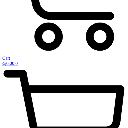
Cart
රු
0.00
0