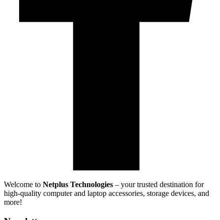
Welcome to
Netplus Technologies
– your trusted destination for
high-quality computer and laptop accessories, storage devices, and
more!